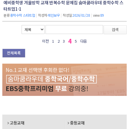
예비중학생 겨울방학 교재 반복수학 문제집 숨마쿰라우데 중학수학 스
타트업1-1
분류
중학수학 스타트업
|
작성자
레인보우
|
작성일
2026/01/28
|
view
89
검색
4
이전
1
2
3
5
다음
전체목록
고등교재
중등교재