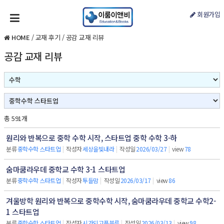
회원가입
HOME
/
교재 후기
/
공감 교재 리뷰
공감 교재 리뷰
총 591개
원리와 반복으로 중학 수학 시작, 스타트업 중학 수학 3-하
분류
중학수학 스타트업
|
작성자
세상을빛내라
|
작성일
2026/03/27
|
view
78
숨마쿰라우데 중학교 수학 3-1 스타트업
분류
중학수학 스타트업
|
작성자
투들맘
|
작성일
2026/03/17
|
view
86
겨울방학 원리와 반복으로 중학수학 시작, 숨마쿰라우데 중학교 수학2-
1 스타트업
분류
중학수학 스타트업
|
작성자
시가되고픈블루
|
작성일
2026/03/13
|
view
98