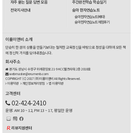
자주 묻는 질문 답변 모음
주간완전학습 학습일기
전국지사안내
숨마 한자연습노트
숨마 한자연습노트(베타)
숨마 한자연습노트 체험후기
이룸이앤비 소개
단순히 한 권의 상품을 만들기보다는 철저한 교육정신을 바탕으로 정성을 다하여 모든 책
에 정신적 가치를 담아내겠습니다.
회사주소
경기도 성남시 수정구 위례광장로 21-9 KCC웰츠타워 2층 2018호
webmaster@erumenb.com
COPYRIGHT (C) 2017 (주)이룸이앤비 All Rights Reserved.
이용약관
개인정보처리방침
앱 이용약관
고객센터
02-424-2410
운영: AM 10 ~ 12, PM 13 ~ 17, 평일만 운영
리뷰지원센터