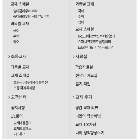
교재 스페셜
과목별 교재
숨마쿰라우데 수학
국어
숨마쿰라우데 스타트업 수학
수학
영어
과목별 교재
교재 스페셜
국어
수학
No1교재 선택엔 후회란 없다
영어
슈퍼시크릿코드를 믿어라
EBS중학프리미엄 무료강의
초등교재
자료실
과목별 교재
학습자료실
교재 스페셜
선생님 자료실
초등국어 능력 향상 솔루션
듣기 파일
초등 국어 독해왕
고객센터
교재 후기
공지사항
공감 교재 리뷰
1:1문의
나만의 학습비법
교재내용문의
교재 100자평
교재오류제보
나의 성적향상수기
기타문의