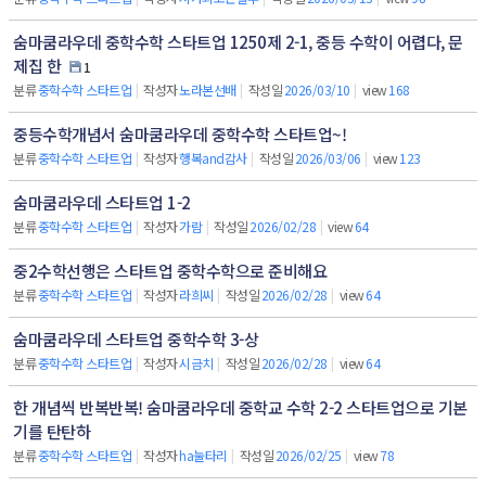
숨마쿰라우데 중학수학 스타트업 1250제 2-1, 중등 수학이 어렵다, 문
제집 한
1
분류
중학수학 스타트업
|
작성자
노라본선배
|
작성일
2026/03/10
|
view
168
중등수학개념서 숨마쿰라우데 중학수학 스타트업~!
분류
중학수학 스타트업
|
작성자
행복and감사
|
작성일
2026/03/06
|
view
123
숨마쿰라우데 스타트업 1-2
분류
중학수학 스타트업
|
작성자
가람
|
작성일
2026/02/28
|
view
64
중2수학선행은 스타트업 중학수학으로 준비해요
분류
중학수학 스타트업
|
작성자
라희씨
|
작성일
2026/02/28
|
view
64
숨마쿰라우데 스타트업 중학수학 3-상
분류
중학수학 스타트업
|
작성자
시금치
|
작성일
2026/02/28
|
view
64
한 개념씩 반복반복! 숨마쿰라우데 중학교 수학 2-2 스타트업으로 기본
기를 탄탄하
분류
중학수학 스타트업
|
작성자
ha눌타리
|
작성일
2026/02/25
|
view
78