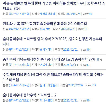
쉬운 문제들을 반복해 풀며 개념을 이해하는 숨마쿰라우데 중학 수학 스
타트업 3(상
분류
중학수학 스타트업
|
작성자
세상을빛내라
|
작성일
2026/02/25
|
view
94
원리와 반복 중2수학기초 숨마쿰라우데 중등 2-1 스타트업
분류
중학수학 스타트업
|
작성자
하루latte
|
작성일
2026/02/23
|
view
70
숨마쿰라우데 스타트업 중학 수학 2-2(2026), 중2-2 선행은 기본부터
제대
분류
중학수학 스타트업
|
작성자
뽀빠이마미
|
작성일
2026/02/21
|
view
80
중학수학 개념문제집추천 숨마쿰라우데 스타트업 중학수학 3-하
4
분류
중학수학 스타트업
|
작성자
더블제이맘
|
작성일
2026/02/14
|
view
91
수학개념 다음엔 적용! 그럼 어떤 책으로? 숨마쿰라우데 중학교 수학2-
1 스타트업
분류
중학수학 스타트업
|
작성자
올리비아앤벨라
|
작성일
2026/02/06
|
view
112
숨마쿰라우데 중학수학 스타트업 1-2
분류
중학수학 스타트업
|
작성자
가내수공업
|
작성일
2026/01/31
|
view
80