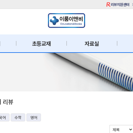
리뷰지원센터
재
초등교재
자료실
재 리뷰
국어
수학
영어