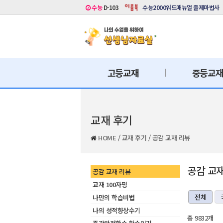
수능
D-103
수능2000워드매뉴얼 출제마법사
고등교재
중등교
교재 후기
HOME
/
교재 후기
/
공감 교재 리뷰
공감 교
공감 교재 리뷰
교재 100자평
전체
나만의 학습비법
나의 성적향상수기
총 9832개