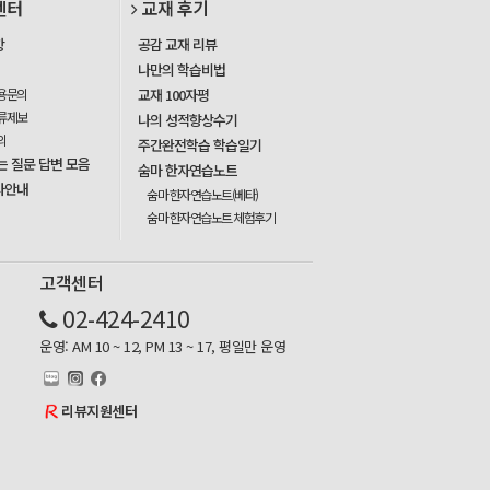
센터
교재 후기
항
공감 교재 리뷰
나만의 학습비법
용문의
교재 100자평
류제보
나의 성적향상수기
의
주간완전학습 학습일기
는 질문 답변 모음
숨마 한자연습노트
사안내
숨마 한자연습노트(베타)
숨마 한자연습노트 체험후기
고객센터
02-424-2410
운영: AM 10 ~ 12, PM 13 ~ 17, 평일만 운영
리뷰지원센터