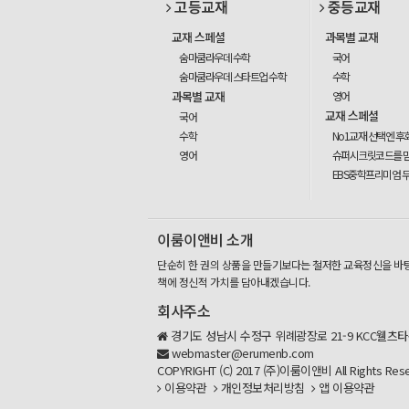
고등교재
중등교재
교재 스페셜
과목별 교재
숨마쿰라우데 수학
국어
숨마쿰라우데 스타트업 수학
수학
과목별 교재
영어
교재 스페셜
국어
수학
No1교재 선택엔 후
영어
슈퍼시크릿코드를 
EBS중학프리미엄 
이룸이앤비 소개
단순히 한 권의 상품을 만들기보다는 철저한 교육정신을 바
책에 정신적 가치를 담아내겠습니다.
회사주소
경기도 성남시 수정구 위례광장로 21-9 KCC웰츠타워
webmaster@erumenb.com
COPYRIGHT (C) 2017 (주)이룸이앤비 All Rights Rese
이용약관
개인정보처리방침
앱 이용약관