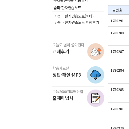
주간완전학습 학습일기
숨마 한자연습노트
글번호
숨마 한자연습노트(베타)
1780291
숨마 한자연습노트 체험후기
1780288
오늘도 별이 쏟아진다
교재후기
1780287
학습자료실
1780284
정답·해설·MP3
1780283
수능2000워드매뉴얼
출제마법사
1780281
1780279