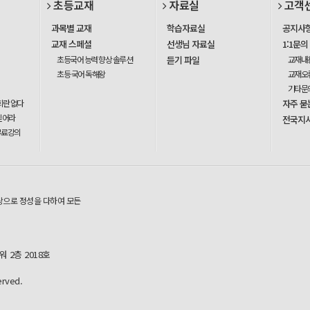
초등교재
자료실
고객
과목별 교재
학습자료실
공지사
교재 스페셜
선생님 자료실
1:1문의
초등국어 능력 향상 솔루션
듣기 파일
교재내
초등 국어 독해왕
교재오
기타문
회란 없다
자주 묻
믿어라
전국지
무료강의
탕으로 정성을 다하여 모든
 2층 2018호
rved.