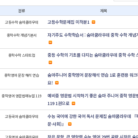
분류
제목
고등수학문제집 미적분1
고등수학 숨마쿰라우데
자기주도 수학학습서 : 숨마쿰라우데 중학 수학 개념기
중학수학 개념기본서
중등 수학의 기초를 다지는 숨마쿰라우데 중학 수학 스
중학수학 스타트업
숨마주니어 중학영어 문장해석 연습 1로 훈련용 워크
중학영어 문장 해석 연습
요!
예비중 영문법 시작하기 좋은 숨마 주니어 중학 영문법
중학영어 영문법매뉴얼 119
119 1권으로
수능 국어에 강한 국어 독서 문제집 숨마쿰라우데 『
고등국어 숨마쿰라우데
문·사회)』
작은 문항, 큰 영향력 수능 영어 29번 공략 시작은 
고등영어 숨마쿰라우데