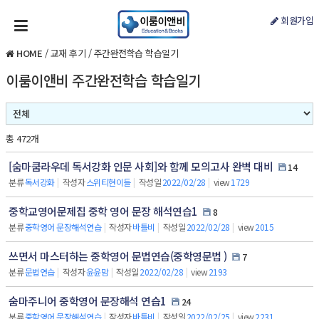
회원가입
HOME
/
교재 후기
/
주간완전학습 학습일기
이룸이앤비 주간완전학습 학습일기
총 472개
[숨마쿰라우데 독서강화 인문 사회]와 함께 모의고사 완벽 대비
14
분류
독서강화
|
작성자
스위티현이들
|
작성일
2022/02/28
|
view
1729
중학교영어문제집 중학 영어 문장 해석연습1
8
분류
중학영어 문장해석연습
|
작성자
바틀비
|
작성일
2022/02/28
|
view
2015
쓰면서 마스터하는 중학영어 문법연습(중학영문법 )
7
분류
문법연습
|
작성자
윤윤맘
|
작성일
2022/02/28
|
view
2193
숨마주니어 중학영어 문장해석 연습1
24
분류
중학영어 문장해석연습
|
작성자
바틀비
|
작성일
2022/02/25
|
view
2231