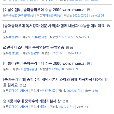
[이룸이앤비] 숨마쿰라우데 수능 2000 word manual
6
분류
수능2000워드매뉴얼
|
작성자
하늘별구름달
|
작성일
2022/02/22
|
view
1904
[숨마쿰라우데 독서강화 인문 사회]와 함께 내신과 수능을 대비해요.
15
분류
독서강화
|
작성자
스위티현이들
|
작성일
2022/02/22
|
view
1584
쓰면서 마스터하는 중학영문법 문법연습
10
분류
문법연습
|
작성자
윤윤맘
|
작성일
2022/02/17
|
view
1330
[이룸이앤비] 숨마쿰라우데 수능 2000 word manual
8
분류
-
|
작성자
하늘별구름달
|
작성일
2022/02/10
|
view
1198
[숨마쿰라우데] 중학수학 개념기본서 3-하와 함께 차곡차곡 내신의 힘
을 길러요
16
분류
중학수학 기본서
|
작성자
스위티현이들
|
작성일
2022/01/31
|
view
1676
숨마쿰라우데 중학수학 개념기본서 상
8
분류
중학수학 기본서
|
작성자
바틀비
|
작성일
2022/01/30
|
view
1417