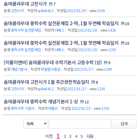
숨마쿰라우데 고전시가
7
분류
고전시가
|
작성자
spike0412
|
작성일
2022/01/29
|
view
1556
숨마쿰라우데 중학수학 실전문제집 2-하, 1월 두번째 학습일지
10
분류
중학수학 실전문제집
|
작성자
야베스
|
작성일
2022/01/28
|
view
1426
숨마쿰라우데 중학수학 실전문제집 2-하, 1월 첫번째 학습일지
10
분류
중학수학 실전문제집
|
작성자
야베스
|
작성일
2022/01/28
|
view
1293
[이룸이앤비] 숨마쿰라우데 수학기본서 고등수학 (상)
9
분류
개념기본서
|
작성자
하늘별구름달
|
작성일
2022/01/27
|
view
1390
숨마쿰라우데 고전시가 1월 주간완전학습일지
8
분류
고전시가
|
작성자
spike0412
|
작성일
2022/01/27
|
view
1250
숨마쿰라우데 중학수학 개념기본서 1-상
12
분류
중학수학 기본서
|
작성자
바틀비
|
작성일
2022/01/25
|
view
1593
검색
1
이전
2
3
4
5
다음