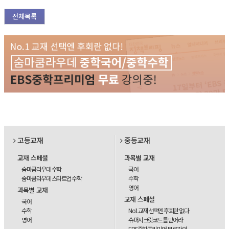
전체목록
고등교재
중등교재
교재 스페셜
과목별 교재
숨마쿰라우데 수학
국어
숨마쿰라우데 스타트업 수학
수학
영어
과목별 교재
교재 스페셜
국어
수학
No1교재 선택엔 후회란 없다
영어
슈퍼시크릿코드를 믿어라
EBS중학프리미엄 무료강의