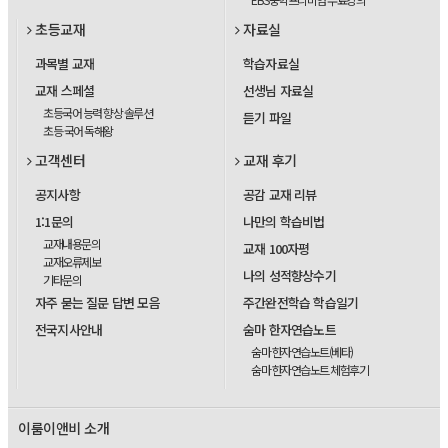
초등교재
자료실
과목별 교재
학습자료실
교재 스페셜
선생님 자료실
초등국어 능력 향상 솔루션
듣기 파일
초등 국어 독해왕
고객센터
교재 후기
공지사항
공감 교재 리뷰
1:1문의
나만의 학습비법
교재내용문의
교재 100자평
교재오류제보
나의 성적향상수기
기타문의
자주 묻는 질문 답변 모음
주간완전학습 학습일기
전국지사안내
숨마 한자연습노트
숨마 한자연습노트(베타)
숨마 한자연습노트 체험후기
이룸이앤비 소개