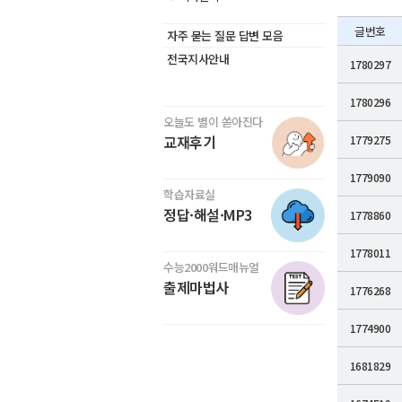
글번호
자주 묻는 질문 답변 모음
전국지사안내
1780297
1780296
오늘도 별이 쏟아진다
교재후기
1779275
1779090
학습자료실
정답·해설·MP3
1778860
1778011
수능2000워드매뉴얼
출제마법사
1776268
1774900
1681829