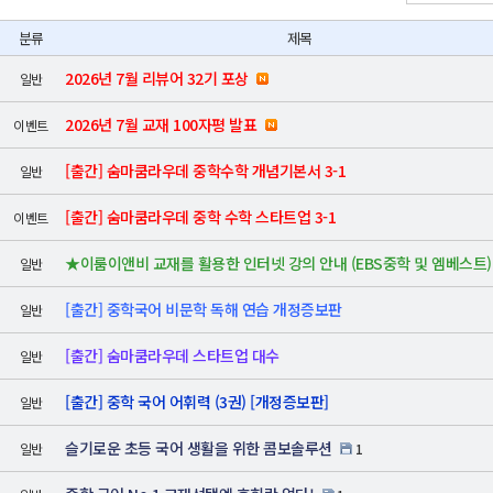
분류
제목
2026년 7월 리뷰어 32기 포상
일반
2026년 7월 교재 100자평 발표
이벤트
[출간] 숨마쿰라우데 중학수학 개념기본서 3-1
일반
[출간] 숨마쿰라우데 중학 수학 스타트업 3-1
이벤트
★이룸이앤비 교재를 활용한 인터넷 강의 안내 (EBS중학 및 엠베스트)
일반
[출간] 중학국어 비문학 독해 연습 개정증보판
일반
[출간] 숨마쿰라우데 스타트업 대수
일반
[출간] 중학 국어 어휘력 (3권) [개정증보판]
일반
슬기로운 초등 국어 생활을 위한 콤보솔루션
일반
1