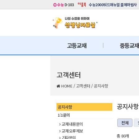
수능
D-103
수능2000워드매뉴얼 출제마법사
고등교재
중등교
고객센터
HOME
/
고객센터
/
공지사항
공지사항
공지사항
1:1문의
전체
교재내용문의
교재오류제보
총 80개
기타문의