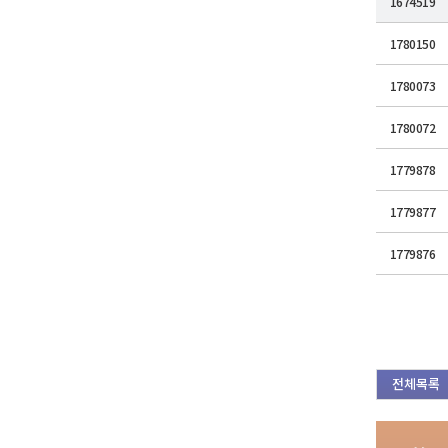
1674519
1780150
1780073
1780072
1779878
1779877
1779876
전체목록