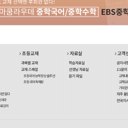
초등교재
자료실
고객
과목별 교재
학습자료실
공지사
교재 스페셜
선생님 자료실
1:1문의
초등국어 능력 향상 솔루션
듣기 파일
교재내
초등 국어 독해왕
교재오
기타문
회란 없다
자주 묻
믿어라
전국지
무료강의