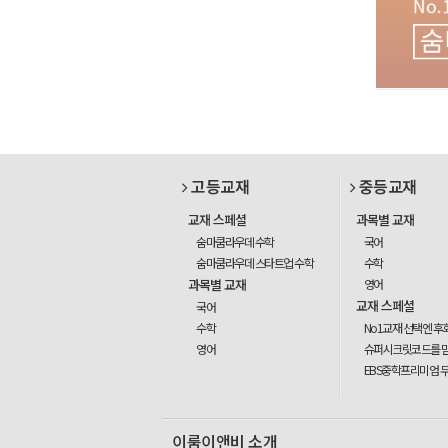
고등교재
중등교재
교재 스페셜
과목별 교재
숨마쿰라우데 수학
국어
숨마쿰라우데 스타트업 수학
수학
과목별 교재
영어
교재 스페셜
국어
수학
No1교재 선택엔 후
영어
슈퍼시크릿코드를 
EBS중학프리미엄 
이룸이앤비 소개