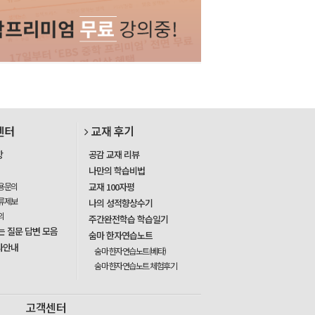
센터
교재 후기
항
공감 교재 리뷰
나만의 학습비법
용문의
교재 100자평
류제보
나의 성적향상수기
의
주간완전학습 학습일기
는 질문 답변 모음
숨마 한자연습노트
사안내
숨마 한자연습노트(베타)
숨마 한자연습노트 체험후기
고객센터