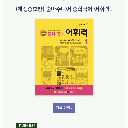
(개정증보판) 숨마주니어 중학국어 어휘력1
자료 신청
강의용 교안