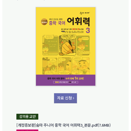
자료 신청
강의용 교안
[개정증보판]숨마 주니어 중학 국어 어휘력3_본문.pdf(7.6MB)