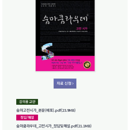
자료 신청
강의용 교안
숨마고전시가_본문(배포).pdf(23.9MB)
정답/해설
숨마쿰라우데_고전시가_정답및해설.pdf(21.1MB)