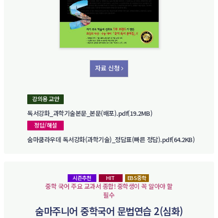
자료 신청
강의용 교안
독서강화_과학기술본문_본문(배포).pdf(19.2MB)
정답/해설
숨마쿰라우데 독서강화(과학기술)_정답표(빠른 정답).pdf(64.2KB)
시즌추천
HIT
EBS중학
중학 국어 주요 교과서 종합! 중학생이 꼭 알아야 할
필수
숨마주니어 중학국어 문법연습 2(심화)