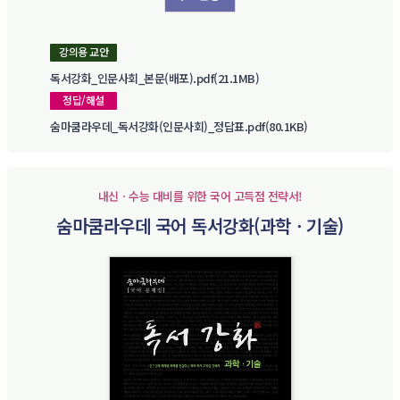
강의용 교안
독서강화_인문사회_본문(배포).pdf(21.1MB)
정답/해설
숨마쿰라우데_독서강화(인문사회)_정답표.pdf(80.1KB)
내신ㆍ수능 대비를 위한 국어 고득점 전략서!
숨마쿰라우데 국어 독서강화(과학ㆍ기술)