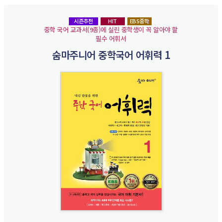
시즌추천
HIT
EBS중학
중학 국어 교과서(9종)에 실린 중학생이 꼭 알아야 할
필수 어휘서
숨마주니어 중학국어 어휘력 1