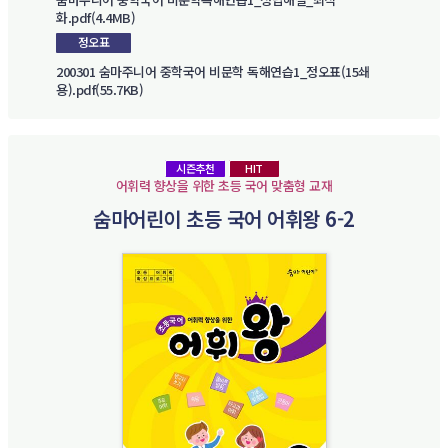
화.pdf(4.4MB)
정오표
200301 숨마주니어 중학국어 비문학 독해연습1_정오표(15쇄
용).pdf(55.7KB)
시즌추천
HIT
어휘력 향상을 위한 초등 국어 맞춤형 교재
숨마어린이 초등 국어 어휘왕 6-2