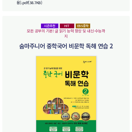
용).pdf(38.7KB)
시즌추천
HIT
EBS중학
모든 공부의 기본! 글 읽기 능력 향상 및 내신·수능까
지
숨마주니어 중학국어 비문학 독해 연습 2