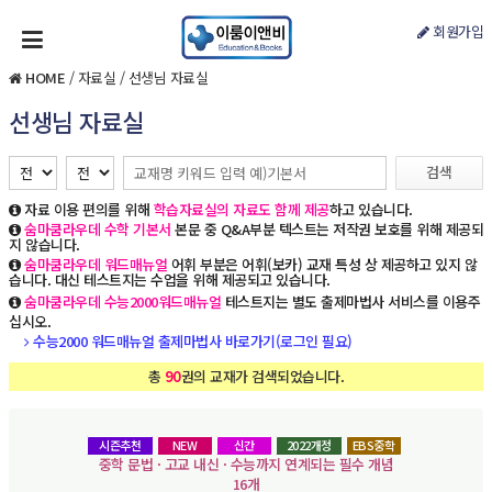
회원가입
HOME
/
자료실
/
선생님 자료실
선생님 자료실
검색
자료 이용 편의를 위해
학습자료실의 자료도 함께 제공
하고 있습니다.
숨마쿰라우데 수학 기본서
본문 중 Q&A부분 텍스트는 저작권 보호를 위해 제공되
지 않습니다.
숨마쿰라우데 워드매뉴얼
어휘 부분은 어휘(보카) 교재 특성 상 제공하고 있지 않
습니다. 대신 테스트지는 수업을 위해 제공되고 있습니다.
숨마쿰라우데 수능2000워드매뉴얼
테스트지는 별도 출제마법사 서비스를 이용주
십시오.
수능2000 워드매뉴얼 출제마법사 바로가기(로그인 필요)
총
90
권의 교재가 검색되었습니다.
시즌추천
NEW
신간
2022개정
EBS중학
중학 문법 · 고교 내신 · 수능까지 연계되는 필수 개념
16개