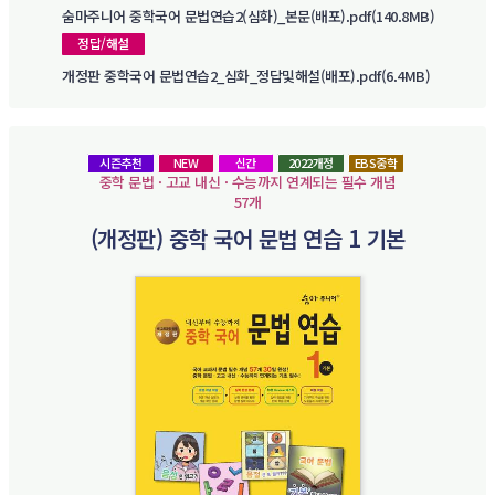
숨마주니어 중학국어 문법연습2(심화)_본문(배포).pdf(140.8MB)
정답/해설
개정판 중학국어 문법연습2_심화_정답및해설(배포).pdf(6.4MB)
시즌추천
NEW
신간
2022개정
EBS중학
중학 문법 · 고교 내신 · 수능까지 연계되는 필수 개념
57개
(개정판) 중학 국어 문법 연습 1 기본