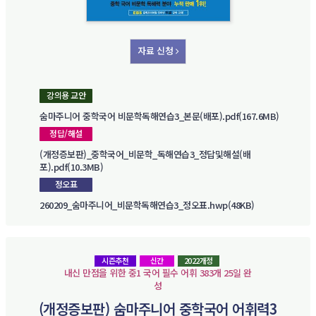
자료 신청
강의용 교안
숨마주니어 중학국어 비문학독해연습3_본문(배포).pdf(167.6MB)
정답/해설
(개정증보판)_중학국어_비문학_독해연습3_정답및해설(배
포).pdf(10.3MB)
정오표
260209_숨마주니어_비문학독해연습3_정오표.hwp(48KB)
시즌추천
신간
2022개정
내신 만점을 위한 중1 국어 필수 어휘 383개 25일 완
성
(개정증보판) 숨마주니어 중학국어 어휘력3