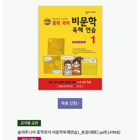
자료 신청
강의용 교안
숨마주니어 중학국어 비문학독해연습1_본문(배포).pdf(147MB)
정답/해설