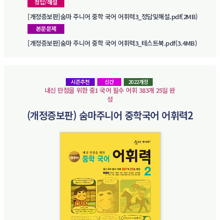
정답/해설
[개정증보판]숨마 주니어 중학 국어 어휘력3_정답및해설.pdf(2MB)
본문문제
[개정증보판]숨마 주니어 중학 국어 어휘력3_테스트북.pdf(3.4MB)
시즌추천
신간
2022개정
내신 만점을 위한 중1 국어 필수 어휘 383개 25일 완
성
(개정증보판) 숨마주니어 중학국어 어휘력2