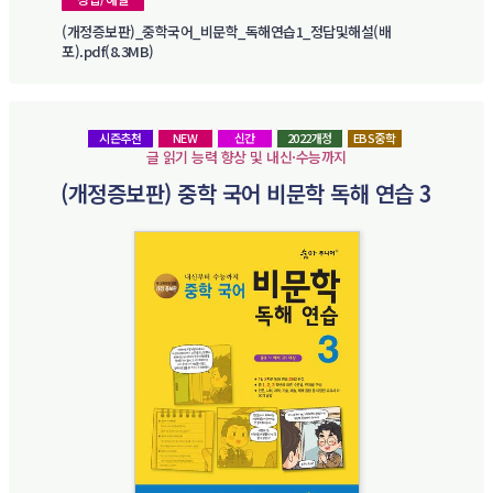
(개정증보판)_중학국어_비문학_독해연습1_정답및해설(배
포).pdf(8.3MB)
시즌추천
NEW
신간
2022개정
EBS중학
글 읽기 능력 향상 및 내신·수능까지
(개정증보판) 중학 국어 비문학 독해 연습 3