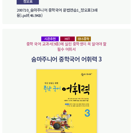
정오표
200710_숨마주니어 중학국어 문법연습1_정오표(3쇄
용).pdf(46.9KB)
시즌추천
HIT
EBS중학
중학 국어 교과서(9종)에 실린 중학생이 꼭 알아야 할
필수 어휘서
숨마주니어 중학국어 어휘력 3