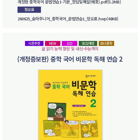
개정판 중학국어 문법연습1-기본_정답및해설(배포).pdf(5.2MB)
정오표
260625_숨마주니어_중학국어_문법연습1_정오표.hwp(48KB)
시즌추천
NEW
신간
2022개정
EBS중학
글 읽기 능력 향상 및 내신·수능까지
(개정증보판) 중학 국어 비문학 독해 연습 2