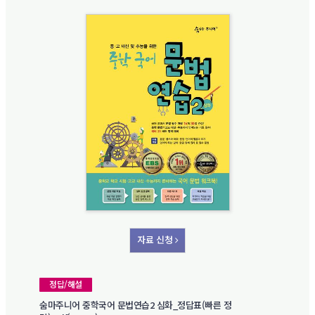
자료 신청
정답/해설
숨마주니어 중학국어 문법연습2 심화_정답표(빠른 정