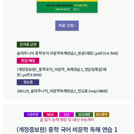
자료 신청
강의용 교안
숨마주니어 중학국어 비문학독해연습2_본문(배포).pdf(154.7MB)
정답/해설
(개정증보판)_중학국어_비문학_독해연습2_정답및해설(배
포).pdf(9.5MB)
정오표
260129_숨마주니어_비문학독해연습2_정오표.hwp(48KB)
시즌추천
NEW
신간
2022개정
EBS중학
글 읽기 능력 향상 및 내신·수능까지
(개정증보판) 중학 국어 비문학 독해 연습 1