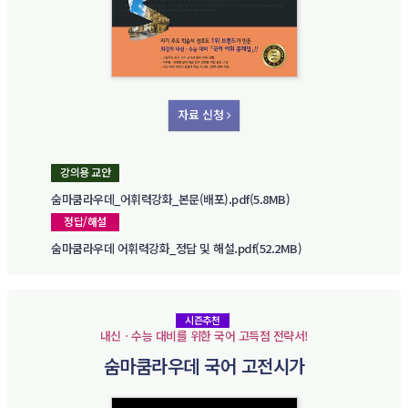
자료 신청
강의용 교안
숨마쿰라우데_어휘력강화_본문(배포).pdf(5.8MB)
정답/해설
숨마쿰라우데 어휘력강화_정답 및 해설.pdf(52.2MB)
시즌추천
내신ㆍ수능 대비를 위한 국어 고득점 전략서!
숨마쿰라우데 국어 고전시가