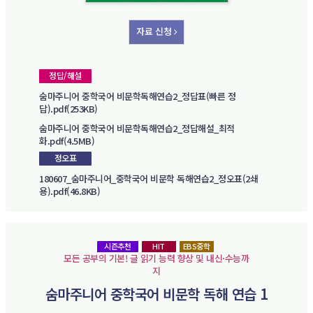
자료 신청
정답/해설
숨마주니어 중학국어 비문학독해연습2_정답표(빠른 정
답).pdf(253KB)
숨마주니어 중학국어 비문학독해연습2_정답해설_최적
화.pdf(4.5MB)
정오표
180607_숨마주니어_중학국어 비문학 독해연습2_정오표(2쇄
용).pdf(46.8KB)
시즌추천
HIT
EBS중학
모든 공부의 기본! 글 읽기 능력 향상 및 내신·수능까
지
숨마주니어 중학국어 비문학 독해 연습 1