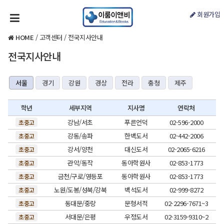
회원가입
HOME
/
고객센터
/
전국지사안내
전국지사안내
서울
경기
강원
경상
전라
충청
제주
학년
세부지역
지사명
연락처
강남/서초
푸른언덕
02-596-2000
초중고
강동/송파
한백도서
02-442-2006
초중고
강서/양천
대신도서
02-2065-6216
초중고
관악/동작
동아학원사
02-853-1773
초중고
금천/구로/영등포
동아학원사
02-853-1773
초중고
노원/도봉/성북/강북
백석도서
02-999-8272
초중고
동대문/중랑
문형서적
02-2296-7671~3
초중고
서대문/은평
우정도서
02-3159-9310~2
초중고