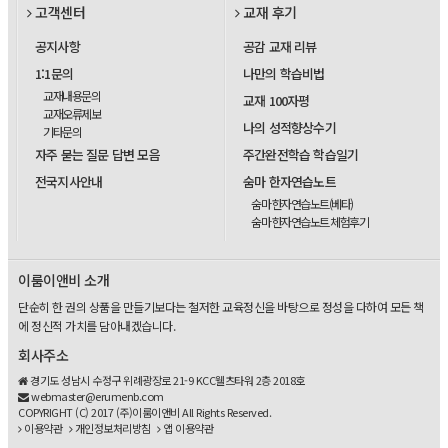
고객센터
교재 후기
공지사항
공감 교재 리뷰
1:1문의
나만의 학습비법
교재내용문의
교재 100자평
교재오류제보
나의 성적향상수기
기타문의
자주 묻는 질문 답변 모음
주간완전학습 학습일기
전국지사안내
숨마 한자연습노트
숨마 한자연습노트(베타)
숨마 한자연습노트 체험후기
이룸이앤비 소개
단순히 한 권의 상품을 만들기보다는 철저한 교육정신을 바탕으로 정성을 다하여 모든 책
에 정신적 가치를 담아내겠습니다.
회사주소
경기도 성남시 수정구 위례광장로 21-9 KCC웰츠타워 2층 2018호
webmaster@erumenb.com
COPYRIGHT (C) 2017 (주)이룸이앤비 All Rights Reserved.
이용약관
개인정보처리방침
앱 이용약관