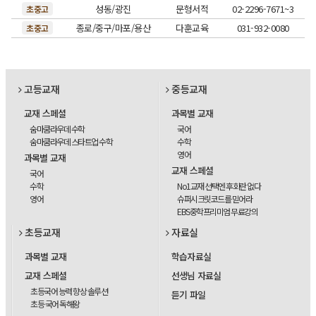
성동/광진
문형서적
02-2296-7671~3
초중고
종로/중구/마포/용산
다훈교육
031-932-0080
초중고
고등교재
중등교재
교재 스페셜
과목별 교재
숨마쿰라우데 수학
국어
숨마쿰라우데 스타트업 수학
수학
영어
과목별 교재
교재 스페셜
국어
수학
No1교재 선택엔 후회란 없다
영어
슈퍼시크릿코드를 믿어라
EBS중학프리미엄 무료강의
초등교재
자료실
과목별 교재
학습자료실
교재 스페셜
선생님 자료실
초등국어 능력 향상 솔루션
듣기 파일
초등 국어 독해왕