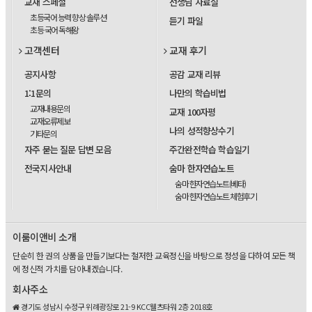
교재 스페셜
선생님 자료실
초등국어 능력 향상 솔루션
듣기 파일
초등 국어 독해왕
고객센터
교재 후기
공지사항
공감 교재 리뷰
1:1문의
나만의 학습비법
교재내용문의
교재 100자평
교재오류제보
나의 성적향상수기
기타문의
자주 묻는 질문 답변 모음
주간완전학습 학습일기
전국지사안내
숨마 한자연습노트
숨마 한자연습노트(베타)
숨마 한자연습노트 체험후기
이룸이앤비 소개
단순히 한 권의 상품을 만들기보다는 철저한 교육정신을 바탕으로 정성을 다하여 모든 책
에 정신적 가치를 담아내겠습니다.
회사주소
경기도 성남시 수정구 위례광장로 21-9 KCC웰츠타워 2층 2018호