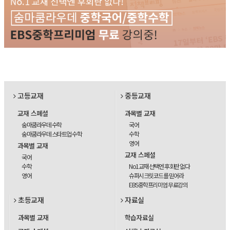
고등교재
중등교재
교재 스페셜
과목별 교재
숨마쿰라우데 수학
국어
숨마쿰라우데 스타트업 수학
수학
영어
과목별 교재
교재 스페셜
국어
수학
No1교재 선택엔 후회란 없다
영어
슈퍼시크릿코드를 믿어라
EBS중학프리미엄 무료강의
초등교재
자료실
과목별 교재
학습자료실