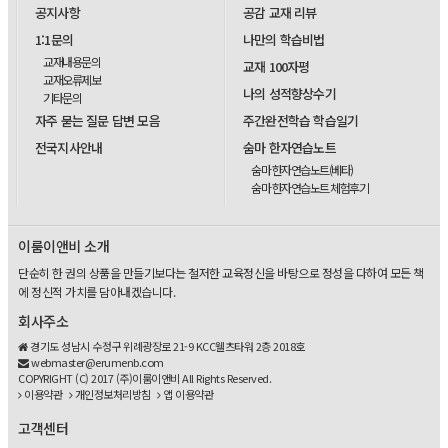
공지사항
공감 교재 리뷰
1:1문의
나만의 학습비법
교재내용문의
교재 100자평
교재오류제보
나의 성적향상수기
기타문의
자주 묻는 질문 답변 모음
주간완전학습 학습일기
전국지사안내
숨마 한자연습노트
숨마 한자연습노트(베타)
숨마 한자연습노트 체험후기
이룸이앤비 소개
단순히 한 권의 상품을 만들기보다는 철저한 교육정신을 바탕으로 정성을 다하여 모든 책
에 정신적 가치를 담아내겠습니다.
회사주소
경기도 성남시 수정구 위례광장로 21-9 KCC웰츠타워 2층 2018호
webmaster@erumenb.com
COPYRIGHT (C) 2017 (주)이룸이앤비 All Rights Reserved.
이용약관
개인정보처리방침
앱 이용약관
고객센터