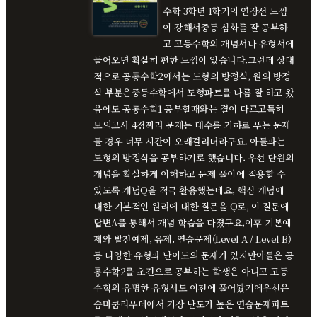
수학 3학년 1학기의 연장선 느낌
이 강해서중등 심화를 잘 공부하
고 고등수학의 개념서나 유형서에
들어오면 확실히 편한 느낌이 있습니다.그런데 상대
적으로 공통수학2에서는 도형의 방정식, 원의 방정
식 부분은중등수학에서 도형파트를 나름 잘 하고 왔
음에도 공통수학1 공부할때와는 결이 다르고특히
모의고사 4점짜리 문제는 대수를 기하로 푸는 문제
들 경우 너무 시간이 오래걸리더라구요. 아들과는
도형의 방정식을 공부하기로 했습니다. 우선 단원의
개념을 확실하게 이해하고 문제 풀이에 적용할 수
있도록 개념Q을 적극 활용했는데요, 핵심 개념에
대한 기본적인 원리에 대한 질문을 Q로, 이 질문에
답변A를 통해서 개념 학습을 다졌구요,이후 기본예
제와 발전예제, 유제, 연습문제(Level A / Level B)
등 다양한 유형과 난이도의 문제가 있지만아들은 공
통수학2를 초견으로 공부하는 학생은 아니고 고등
수학의 유명한 유형서도 이전에 풀어봤기에우선은
숨마쿰라우데에서 가장 난도가 높은 연습문제파트