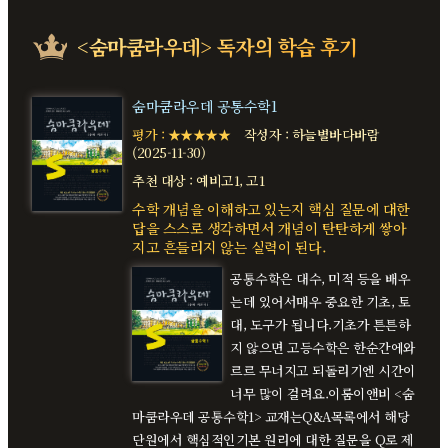
<숨마쿰라우데> 독자의
학습 후기
숨마쿰라우데 공통수학1
평가 : ★★★★★
작성자 : 하늘별바다바람
(2025-11-30)
추천 대상 : 예비고1, 고1
수학 개념을 이해하고 있는지 핵심 질문에 대한
답을 스스로 생각하면서 개념이 탄탄하게 쌓아
지고 흔들리지 않는 실력이 된다.
공통수학은 대수, 미적 등을 배우
는데 있어서매우 중요한 기초, 토
대, 도구가 됩니다.기초가 튼튼하
지 않으면 고등수학은 한순간에와
르르 무너지고 되돌리기엔 시간이
너무 많이 걸려요.이룸이앤비 <숨
마쿰라우데 공통수학1> 교재는Q&A목록에서 해당
단원에서 핵심적인기본 원리에 대한 질문을 Q로 제