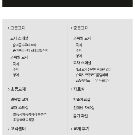
고등교재
중등교재
교재 스페셜
과목별 교재
숨마쿰라우데 수학
국어
숨마쿰라우데 스타트업 수학
수학
영어
과목별 교재
교재 스페셜
국어
수학
No1교재 선택엔 후회란 없다
영어
슈퍼시크릿코드를 믿어라
EBS중학프리미엄 무료강의
초등교재
자료실
과목별 교재
학습자료실
교재 스페셜
선생님 자료실
초등국어 능력 향상 솔루션
듣기 파일
초등 국어 독해왕
고객센터
교재 후기