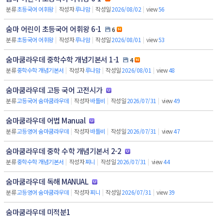
분류
초등국어 어휘왕
|
작성자
루나맘
|
작성일
2026/08/02
|
view
56
숨마 어린이 초등국어 어휘왕 6-1
6
분류
초등국어 어휘왕
|
작성자
루나맘
|
작성일
2026/08/01
|
view
53
숨마쿰라우데 중학수학 개념기본서 1-1
4
분류
중학수학 개념기본서
|
작성자
루나맘
|
작성일
2026/08/01
|
view
48
숨마쿰라우데 고등 국어 고전시가
분류
고등국어 숨마쿰라우데
|
작성자
바틀비
|
작성일
2026/07/31
|
view
49
숨마쿰라우데 어법 Manual
분류
고등영어 숨마쿰라우데
|
작성자
바틀비
|
작성일
2026/07/31
|
view
47
숨마쿰라우데 중학 수학 개념기본서 2-2
분류
중학수학 개념기본서
|
작성자
찌니
|
작성일
2026/07/31
|
view
44
숨마쿰라우데 독해 MANUAL
분류
고등영어 숨마쿰라우데
|
작성자
찌니
|
작성일
2026/07/31
|
view
39
숨마쿰라우데 미적분1