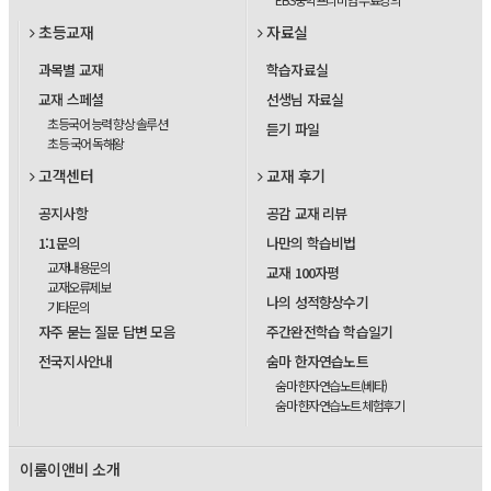
초등교재
자료실
과목별 교재
학습자료실
교재 스페셜
선생님 자료실
초등국어 능력 향상 솔루션
듣기 파일
초등 국어 독해왕
고객센터
교재 후기
공지사항
공감 교재 리뷰
1:1문의
나만의 학습비법
교재내용문의
교재 100자평
교재오류제보
나의 성적향상수기
기타문의
자주 묻는 질문 답변 모음
주간완전학습 학습일기
전국지사안내
숨마 한자연습노트
숨마 한자연습노트(베타)
숨마 한자연습노트 체험후기
이룸이앤비 소개