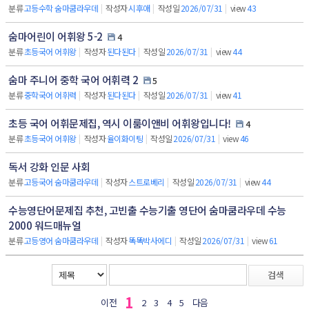
분류
고등수학 숨마쿰라우데
|
작성자
시후애
|
작성일
2026/07/31
|
view
43
숨마어린이 어휘왕 5-2
4
분류
초등국어 어휘왕
|
작성자
된다된다
|
작성일
2026/07/31
|
view
44
숨마 주니어 중학 국어 어휘력 2
5
분류
중학국어 어휘력
|
작성자
된다된다
|
작성일
2026/07/31
|
view
41
초등 국어 어휘문제집, 역시 이룸이앤비 어휘왕입니다!
4
분류
초등국어 어휘왕
|
작성자
율이화이팅
|
작성일
2026/07/31
|
view
46
독서 강화 인문 사회
분류
고등국어 숨마쿰라우데
|
작성자
스트로베리
|
작성일
2026/07/31
|
view
44
수능영단어문제집 추천, 고빈출 수능기출 영단어 숨마쿰라우데 수능
2000 워드매뉴얼
분류
고등영어 숨마쿰라우데
|
작성자
똑똑박사에디
|
작성일
2026/07/31
|
view
61
검색
1
이전
2
3
4
5
다음