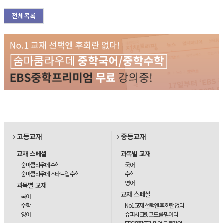
전체목록
고등교재
중등교재
교재 스페셜
과목별 교재
숨마쿰라우데 수학
국어
숨마쿰라우데 스타트업 수학
수학
영어
과목별 교재
교재 스페셜
국어
수학
No1교재 선택엔 후회란 없다
영어
슈퍼시크릿코드를 믿어라
EBS중학프리미엄 무료강의