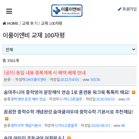
회원가입
HOME
/
교재 후기
/
교재 100자평
이룸이앤비 교재 100자평
총 3561개
(공지) 동일 내용 중복게제 시 혜택 배제 안내
분류
-
|
작성자
OK이룸이앤비
|
작성일
2022/04/05
|
view
36556
숨마주니어 중학영어 문장해석 연습 1로 훈련용 워크북 톡톡히 해요!
분류
중학영어 문장 해석 연습
|
작성자
시가되고픈블루
|
작성일
2026/08/03
|
view
36
꼼꼼한 중학수학 개념완성 숨마쿰라우데 중학수학 기본서로 추천해요!
분류
중학수학 개념기본서
|
작성자
시가되고픈블루
|
작성일
2026/08/03
|
view
40
숨마 어린이 초등국어 어휘왕 6-1