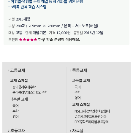
- 어휘별·유형별 문제 해결 능력 강화를 위한 문항
- 3회독 반복 학습 시스템
2015개정
과정
280쪽 / 205mm × 260mm / 본책 + 서브노트(해설)
구성
고등
개념기본
12,000원
2016년 12월
대상
단계
가격
츨간일
★★★★★
하루 학습 분량이 적당해요.
추천평
고등교재
중등교재
교재 스페셜
과목별 교재
숨마쿰라우데 수학
국어
숨마쿰라우데 스타트업 수학
수학
영어
과목별 교재
교재 스페셜
국어
수학
No1교재 선택엔 후회란 없다
영어
슈퍼시크릿코드를 믿어라
EBS중학프리미엄 무료강의
초등교재
자료실