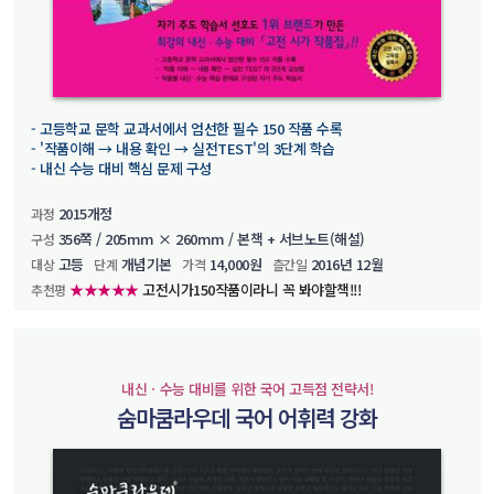
- 고등학교 문학 교과서에서 엄선한 필수 150 작품 수록
- '작품이해 → 내용 확인 → 실전TEST'의 3단계 학습
- 내신 수능 대비 핵심 문제 구성
2015개정
과정
356쪽 / 205mm × 260mm / 본책 + 서브노트(해설)
구성
고등
개념기본
14,000원
2016년 12월
대상
단계
가격
츨간일
★★★★★
고전시가150작품이라니 꼭 봐야할책!!!
추천평
내신ㆍ수능 대비를 위한 국어 고득점 전략서!
숨마쿰라우데 국어 어휘력 강화