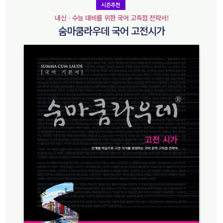
시즌추천
내신ㆍ수능 대비를 위한 국어 고득점 전략서!
숨마쿰라우데 국어 고전시가