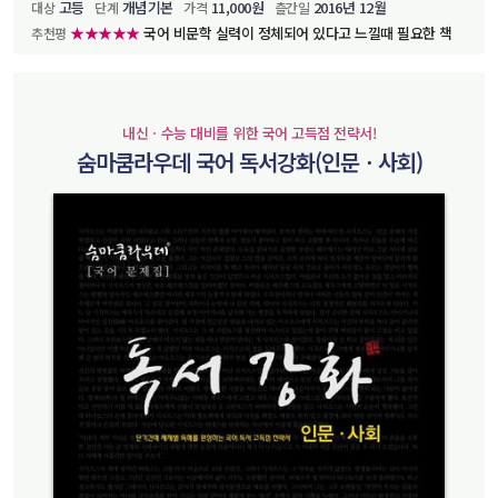
고등
개념기본
11,000원
2016년 12월
대상
단계
가격
츨간일
★★★★★
국어 비문학 실력이 정체되어 있다고 느낄때 필요한 책
추천평
내신ㆍ수능 대비를 위한 국어 고득점 전략서!
숨마쿰라우데 국어 독서강화(인문ㆍ사회)