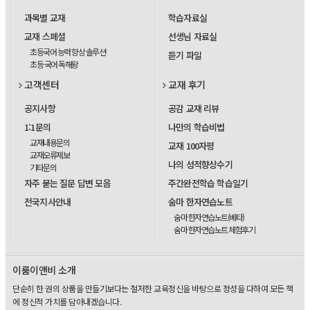
과목별 교재
학습자료실
교재 스페셜
선생님 자료실
초등국어 능력 향상 솔루션
듣기 파일
초등 국어 독해왕
고객센터
교재 후기
공지사항
공감 교재 리뷰
1:1문의
나만의 학습비법
교재내용문의
교재 100자평
교재오류제보
나의 성적향상수기
기타문의
자주 묻는 질문 답변 모음
주간완전학습 학습일기
전국지사안내
숨마 한자연습노트
숨마 한자연습노트(베타)
숨마 한자연습노트 체험후기
이룸이앤비 소개
단순히 한 권의 상품을 만들기보다는 철저한 교육정신을 바탕으로 정성을 다하여 모든 책
에 정신적 가치를 담아내겠습니다.