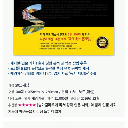
- 재제별(인문 사회) 출제 경향 분석 및 학습 방법 수록
- 오답률 BEST 문항으로 분석한 핵심 유형 공략법 제시
- 배경지식 강화를 위한 다양한 읽기 자료 '독서 PLUS+' 수록
2015개정
과정
200쪽 / 205mm × 260mm / 본책 + 서브노트(해설)
구성
고등
개념기본
11,000원
2016년 12월
대상
단계
가격
츨간일
★★★★★
[숨마쿰라우데 독서 강화 인문 사회] 와 함께 인문 사회
추천평
지문에 어려움을 더이상 느끼지 말자