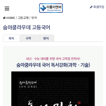
회원가입
HOME
/
고등교재
/
국어
숨마쿰라우데 고등국어
국어
수학
영어
내신ㆍ수능 대비를 위한 국어 고득점 전략서!
숨마쿰라우데 국어 독서강화(과학ㆍ기술)