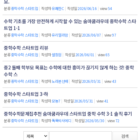
요.
분류
중학수학 스타트업
|
작성자
유쾌한C
|
작성일
2026/06/16
|
view
54
수학 기초를 가장 안전하게 시작할 수 있는 숨마쿰라우데 중학수학 스타
트업 1-1
분류
중학수학 스타트업
|
작성자
유리엘라맘
|
작성일
2026/06/07
|
view
97
중학수학 스타트업 리뷰
분류
중학수학 스타트업
|
작성자
셀창원
|
작성일
2026/06/01
|
view
65
중2 둘째 학부모 목표는 수학에 대한 흥미가 끊기지 않게 하는 것! 중학
수학 스
분류
중학수학 스타트업
|
작성자
노라본선배
|
작성일
2026/05/31
|
view
43
중학수학 스타트업 3-하
분류
중학수학 스타트업
|
작성자
모뇽7
|
작성일
2026/05/31
|
view
41
중학수학문제집추천 숨마쿰라우데 스타트업 중학 수학 3-1 솔직 후기
분류
중학수학 스타트업
|
작성자
똑똑박사에디
|
작성일
2026/05/30
|
view
72
검색