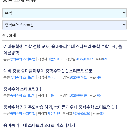
총 591개
예비중학생 수학 선행 교재, 숨마쿰라우데 스타트업 중학 수학 1-1, 올
여름방학
분류
중학수학 스타트업
|
작성자
애플사이다
|
작성일
2026/07/02
|
view
69
예비 중등 숨마쿰라우데 중학수학 1-1 스타트업으로
분류
중학수학 스타트업
|
작성자
루나맘
|
작성일
2026/07/01
|
view
46
중학수학 스타트업3-1
분류
중학수학 스타트업
|
작성자
바틀비
|
작성일
2026/06/30
|
view
65
중학수학 자기주도학습 하기, 숨마쿰라우데 중학수학 스타트업 1-1
분류
중학수학 스타트업
|
작성자
세븐사인
|
작성일
2026/06/30
|
view
52
숨마쿰라우데 스타트업 3-1로 기초다지기