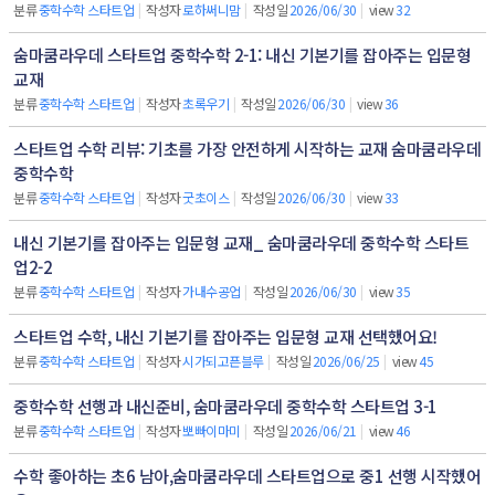
분류
중학수학 스타트업
|
작성자
로하써니맘
|
작성일
2026/06/30
|
view
32
숨마쿰라우데 스타트업 중학수학 2-1: 내신 기본기를 잡아주는 입문형
교재
분류
중학수학 스타트업
|
작성자
초록우기
|
작성일
2026/06/30
|
view
36
스타트업 수학 리뷰: 기초를 가장 안전하게 시작하는 교재 숨마쿰라우데
중학수학
분류
중학수학 스타트업
|
작성자
굿초이스
|
작성일
2026/06/30
|
view
33
내신 기본기를 잡아주는 입문형 교재_ 숨마쿰라우데 중학수학 스타트
업2-2
분류
중학수학 스타트업
|
작성자
가내수공업
|
작성일
2026/06/30
|
view
35
스타트업 수학, 내신 기본기를 잡아주는 입문형 교재 선택했어요!
분류
중학수학 스타트업
|
작성자
시가되고픈블루
|
작성일
2026/06/25
|
view
45
중학수학 선행과 내신준비, 숨마쿰라우데 중학수학 스타트업 3-1
분류
중학수학 스타트업
|
작성자
뽀빠이마미
|
작성일
2026/06/21
|
view
46
수학 좋아하는 초6 남아,숨마쿰라우데 스타트업으로 중1 선행 시작했어