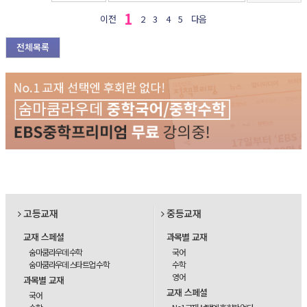
1
이전
2
3
4
5
다음
전체목록
고등교재
중등교재
교재 스페셜
과목별 교재
숨마쿰라우데 수학
국어
숨마쿰라우데 스타트업 수학
수학
영어
과목별 교재
교재 스페셜
국어