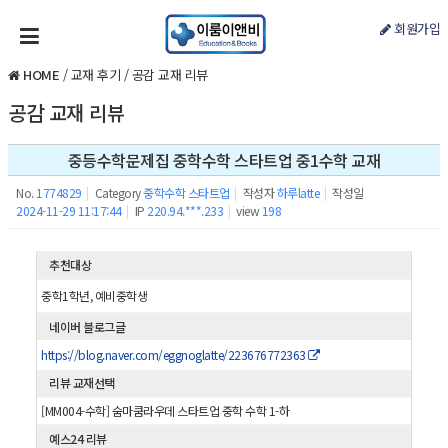
회원가입
HOME
/
교재 후기
/
공감 교재 리뷰
공감 교재 리뷰
중등수학문제집 중학수학 스타트업 중1수학 교재
No.
1774829
|
Category
중학수학 스타트업
|
작성자
하루latte
|
작성일
2024-11-29 11:17:44
|
IP
220.94.***.233
|
view
198
추천대상
중학1학년, 예비중학생
네이버 블로그글
https://blog.naver.com/eggnoglatte/223676772363
리뷰 교재선택
[MM004-수학] 숨마쿰라우데 스타트업 중학 수학 1-하
예스24 리뷰