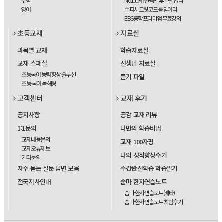
수학
No1교재 선택엔 후회란 없다
영어
슈퍼시크릿코드를 믿어라
EBS중학프리미엄 무료강의
초등교재
자료실
과목별 교재
학습자료실
교재 스페셜
선생님 자료실
초등국어 능력 향상 솔루션
듣기 파일
초등 국어 독해왕
고객센터
교재 후기
공지사항
공감 교재 리뷰
1:1문의
나만의 학습비법
교재내용문의
교재 100자평
교재오류제보
나의 성적향상수기
기타문의
자주 묻는 질문 답변 모음
주간완전학습 학습일기
전국지사안내
숨마 한자연습노트
숨마 한자연습노트(베타)
숨마 한자연습노트 체험후기