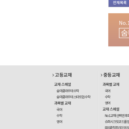
전체목록
고등교재
중등교재
교재 스페셜
과목별 교재
숨마쿰라우데 수학
국어
숨마쿰라우데 스타트업 수학
수학
과목별 교재
영어
교재 스페셜
국어
수학
No1교재 선택엔 후
영어
슈퍼시크릿코드를 
EBS중학프리미엄 