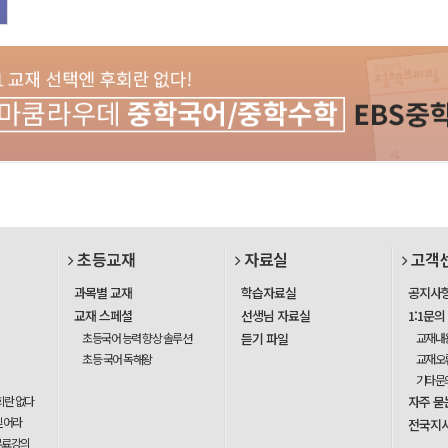
초등교재
자료실
고객
과목별 교재
학습자료실
공지사
교재 스페셜
선생님 자료실
1:1문의
초등국어 능력 향상 솔루션
듣기 파일
교재내
초등 국어 독해왕
교재오
기타문
회란 없다
자주 묻
믿어라
전국지
무료강의