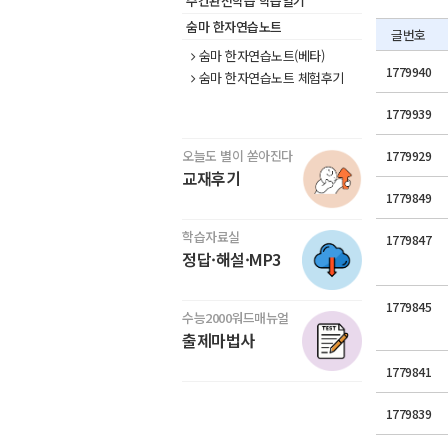
주간완전학습 학습일기
숨마 한자연습노트
글번호
숨마 한자연습노트(베타)
1779940
숨마 한자연습노트 체험후기
1779939
오늘도 별이 쏟아진다
1779929
교재후기
1779849
학습자료실
1779847
정답·해설·MP3
1779845
수능2000워드매뉴얼
출제마법사
1779841
1779839