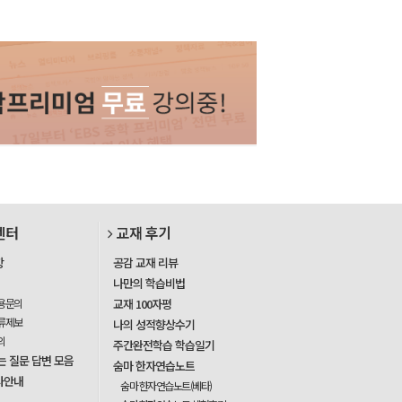
센터
교재 후기
항
공감 교재 리뷰
나만의 학습비법
용문의
교재 100자평
류제보
나의 성적향상수기
의
주간완전학습 학습일기
는 질문 답변 모음
숨마 한자연습노트
사안내
숨마 한자연습노트(베타)