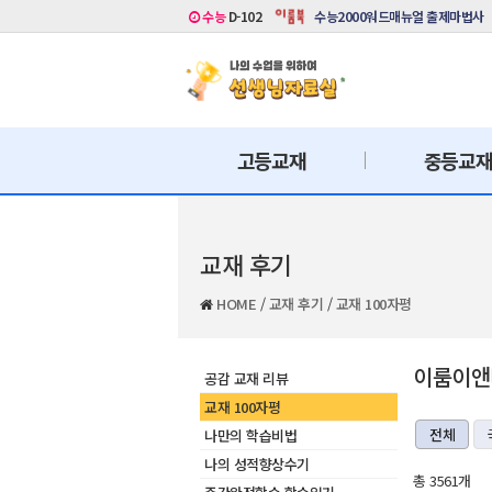
수능
D-102
수능2000워드매뉴얼 출제마법사
고등교재
중등교
교재 후기
HOME
/
교재 후기
/
교재 100자평
이룸이앤비
공감 교재 리뷰
교재 100자평
전체
나만의 학습비법
나의 성적향상수기
총 3561개