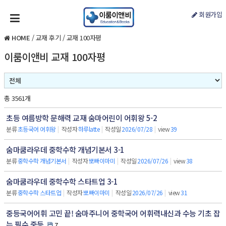
회원가입
HOME
/
교재 후기
/
교재 100자평
이룸이앤비 교재 100자평
총 3561개
초등 여름방학 문해력 교재 숨마어린이 어휘왕 5-2
분류
초등국어 어휘왕
|
작성자
하루latte
|
작성일
2026/07/28
|
view
39
숨마쿰라우데 중학수학 개념기본서 3-1
분류
중학수학 개념기본서
|
작성자
뽀빠이마미
|
작성일
2026/07/26
|
view
38
숨마쿰라우데 중학수학 스타트업 3-1
분류
중학수학 스타트업
|
작성자
뽀빠이마미
|
작성일
2026/07/26
|
view
31
중등국어어휘 고민 끝! 숨마주니어 중학국어 어휘력내신과 수능 기초 잡
는 필수 중등
7