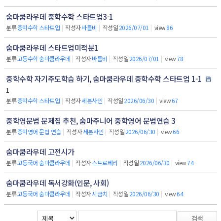
숨마쿰라우데 중학수학 스타트업3-1
분류
중학수학 스타트업
|
작성자
바틀비
|
작성일
2026/07/01
|
view
86
숨마쿰라우데 스타트업미적분1
분류
고등수학 숨마쿰라우데
|
작성자
바틀비
|
작성일
2026/07/01
|
view
78
중학수학 자기주도학습 하기, 숨마쿰라우데 중학수학 스타트업 1-1
1
분류
중학수학 스타트업
|
작성자
세븐사인
|
작성일
2026/06/30
|
view
67
중학영문법 문제집 추천, 숨마주니어 중학영어 문법연습 3
분류
중학영어 문법 연습
|
작성자
세븐사인
|
작성일
2026/06/30
|
view
66
숨마쿰라우데 고전시가
분류
고등국어 숨마쿰라우데
|
작성자
스트로베리
|
작성일
2026/06/30
|
view
74
숨마쿰라우데 독서강화(인문, 사회)
분류
고등국어 숨마쿰라우데
|
작성자
시금치
|
작성일
2026/06/30
|
view
64
검색