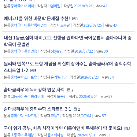
분류
중학국어 어휘력
|
작성자
아임리얼
|
작성일
2026/07/25
|
view
43
예비고1을 위한 비문학 문제집 추천!
1
분류
중학국어 비문학독해연습
|
작성자
오봄날
|
작성일
2026/07/25
|
view
40
내신 1등급,심화 대비,고교 선행을 원하다면 국어문법서 숨마주니어 중
학국어 문법연
분류
중학국어 문법연습
|
작성자
bbyan
|
작성일
2026/07/22
|
view
30
원리와 반복으로 도형 개념을 확실히 잡아주는 숨마쿰라우데 중학수학
스타트업 1-2
5
분류
중학수학 스타트업
|
작성자
유리엘라맘
|
작성일
2026/07/20
|
view
34
숨마쿰라우데 독서강화 인문,사회
2
분류
고등국어 숨마쿰라우데
|
작성자
모뇽7
|
작성일
2026/07/04
|
view
58
숨마쿰라우데 중학수학 스타트업 3-1
2
분류
중학수학 스타트업
|
작성자
모뇽7
|
작성일
2026/07/04
|
view
57
국어 읽기 공부, 처음 시작이라면 이룸이앤비 독해왕이 딱 좋아요!
5
분류
초등국어 독해왕
|
작성자
율이화이팅
|
작성일
2026/07/01
|
view
83