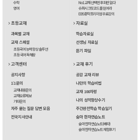
수학
No1교재 선택엔 후회란 없다
영어
슈퍼시크릿코드를 믿어라
EBS중학프리미엄 무료강의
초등교재
자료실
과목별 교재
학습자료실
교재 스페셜
선생님 자료실
초등국어 능력 향상 솔루션
듣기 파일
초등 국어 독해왕
고객센터
교재 후기
공지사항
공감 교재 리뷰
1:1문의
나만의 학습비법
교재내용문의
교재 100자평
교재오류제보
나의 성적향상수기
기타문의
자주 묻는 질문 답변 모음
주간완전학습 학습일기
전국지사안내
숨마 한자연습노트
숨마 한자연습노트(베타)
숨마 한자연습노트 체험후기