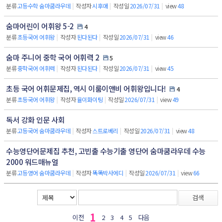
분류
고등수학 숨마쿰라우데
|
작성자
시후애
|
작성일
2026/07/31
|
view
48
숨마어린이 어휘왕 5-2
4
분류
초등국어 어휘왕
|
작성자
된다된다
|
작성일
2026/07/31
|
view
46
숨마 주니어 중학 국어 어휘력 2
5
분류
중학국어 어휘력
|
작성자
된다된다
|
작성일
2026/07/31
|
view
45
초등 국어 어휘문제집, 역시 이룸이앤비 어휘왕입니다!
4
분류
초등국어 어휘왕
|
작성자
율이화이팅
|
작성일
2026/07/31
|
view
49
독서 강화 인문 사회
분류
고등국어 숨마쿰라우데
|
작성자
스트로베리
|
작성일
2026/07/31
|
view
48
수능영단어문제집 추천, 고빈출 수능기출 영단어 숨마쿰라우데 수능
2000 워드매뉴얼
분류
고등영어 숨마쿰라우데
|
작성자
똑똑박사에디
|
작성일
2026/07/31
|
view
66
검색
1
이전
2
3
4
5
다음