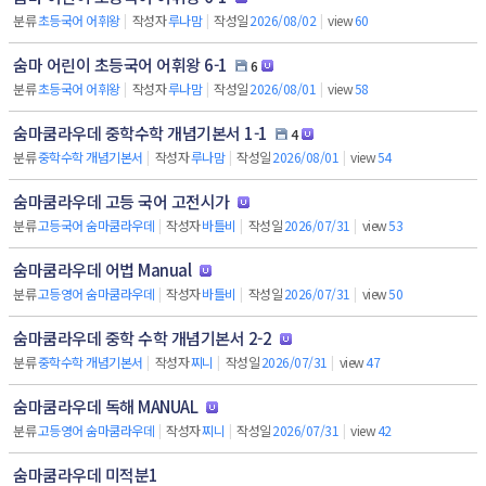
분류
초등국어 어휘왕
|
작성자
루나맘
|
작성일
2026/08/02
|
view
60
숨마 어린이 초등국어 어휘왕 6-1
6
분류
초등국어 어휘왕
|
작성자
루나맘
|
작성일
2026/08/01
|
view
58
숨마쿰라우데 중학수학 개념기본서 1-1
4
분류
중학수학 개념기본서
|
작성자
루나맘
|
작성일
2026/08/01
|
view
54
숨마쿰라우데 고등 국어 고전시가
분류
고등국어 숨마쿰라우데
|
작성자
바틀비
|
작성일
2026/07/31
|
view
53
숨마쿰라우데 어법 Manual
분류
고등영어 숨마쿰라우데
|
작성자
바틀비
|
작성일
2026/07/31
|
view
50
숨마쿰라우데 중학 수학 개념기본서 2-2
분류
중학수학 개념기본서
|
작성자
찌니
|
작성일
2026/07/31
|
view
47
숨마쿰라우데 독해 MANUAL
분류
고등영어 숨마쿰라우데
|
작성자
찌니
|
작성일
2026/07/31
|
view
42
숨마쿰라우데 미적분1