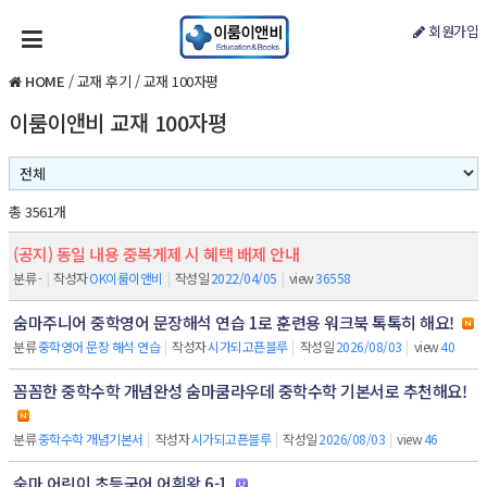
회원가입
HOME
/
교재 후기
/
교재 100자평
이룸이앤비 교재 100자평
총 3561개
(공지) 동일 내용 중복게제 시 혜택 배제 안내
분류
-
|
작성자
OK이룸이앤비
|
작성일
2022/04/05
|
view
36558
숨마주니어 중학영어 문장해석 연습 1로 훈련용 워크북 톡톡히 해요!
분류
중학영어 문장 해석 연습
|
작성자
시가되고픈블루
|
작성일
2026/08/03
|
view
40
꼼꼼한 중학수학 개념완성 숨마쿰라우데 중학수학 기본서로 추천해요!
분류
중학수학 개념기본서
|
작성자
시가되고픈블루
|
작성일
2026/08/03
|
view
46
숨마 어린이 초등국어 어휘왕 6-1