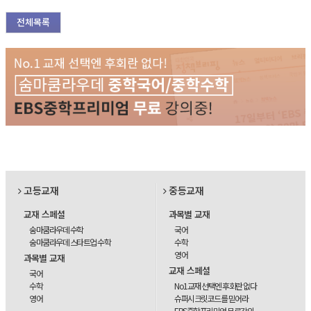
전체목록
고등교재
중등교재
교재 스페셜
과목별 교재
숨마쿰라우데 수학
국어
숨마쿰라우데 스타트업 수학
수학
영어
과목별 교재
교재 스페셜
국어
수학
No1교재 선택엔 후회란 없다
영어
슈퍼시크릿코드를 믿어라
EBS중학프리미엄 무료강의