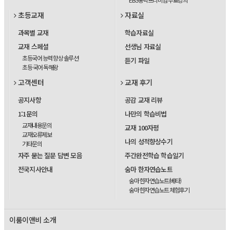
초등교재
자료실
과목별 교재
학습자료실
교재 스페셜
선생님 자료실
초등국어 능력 향상 솔루션
듣기 파일
초등 국어 독해왕
고객센터
교재 후기
공지사항
공감 교재 리뷰
1:1문의
나만의 학습비법
교재내용문의
교재 100자평
교재오류제보
나의 성적향상수기
기타문의
자주 묻는 질문 답변 모음
주간완전학습 학습일기
전국지사안내
숨마 한자연습노트
숨마 한자연습노트(베타)
숨마 한자연습노트 체험후기
이룸이앤비 소개