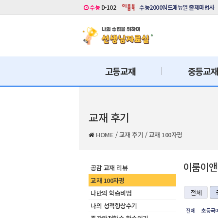
수능
D-102
수능2000워드매뉴얼 출제마법사
고등교재
중등교
교재 후기
HOME
/
교재 후기
/
교재 100자평
이룸이앤비
공감 교재 리뷰
교재 100자평
전체
나만의 학습비법
나의 성적향상수기
전체
초등국어