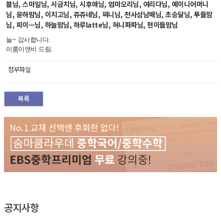
블님, 스마일님, 시금치님, 시후애님, 엄마오리님, 여리다님, 예이니어머니
님, 윤하맘님, 이치고님, 쥬쥬네님, 찌니님, 천사삼남매님, 초승달님, 투들맘
님, 피이ㅡ님, 하늘맘님, 하루latte님, 혀니파파님, 현이들맘님
늘~ 감사합니다.
이룸이앤비 드림.
첨부파일
목록
공지사항