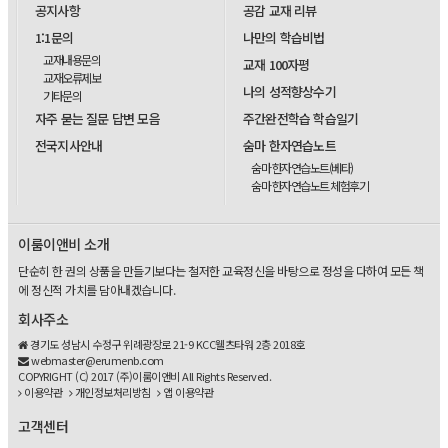
공지사항
공감 교재 리뷰
1:1문의
나만의 학습비법
교재내용문의
교재 100자평
교재오류제보
나의 성적향상수기
기타문의
자주 묻는 질문 답변 모음
주간완전학습 학습일기
전국지사안내
숨마 한자연습노트
숨마 한자연습노트(베타)
숨마 한자연습노트 체험후기
이룸이앤비 소개
단순히 한 권의 상품을 만들기보다는 철저한 교육정신을 바탕으로 정성을 다하여 모든 책
에 정신적 가치를 담아내겠습니다.
회사주소
경기도 성남시 수정구 위례광장로 21-9 KCC웰츠타워 2층 2018호
webmaster@erumenb.com
COPYRIGHT (C) 2017 (주)이룸이앤비 All Rights Reserved.
이용약관
개인정보처리방침
앱 이용약관
고객센터