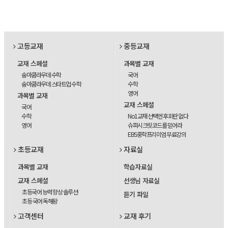
고등교재
중등교재
교재 스페셜
과목별 교재
숨마쿰라우데 수학
국어
숨마쿰라우데 스타트업 수학
수학
영어
과목별 교재
교재 스페셜
국어
수학
No1교재 선택엔 후회란 없다
영어
슈퍼시크릿코드를 믿어라
EBS중학프리미엄 무료강의
초등교재
자료실
과목별 교재
학습자료실
교재 스페셜
선생님 자료실
초등국어 능력 향상 솔루션
듣기 파일
초등 국어 독해왕
고객센터
교재 후기