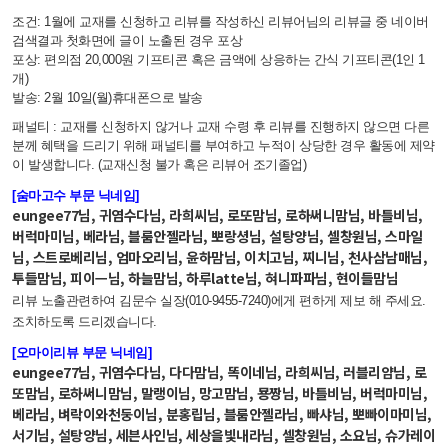
조건: 1월에 교재를 신청하고 리뷰를 작성하신 리뷰어님의 리뷰글 중 네이버
검색결과 첫화면에 글이 노출된 경우 포상
포상: 편의점 20,000원 기프티콘 혹은 금액에 상응하는 간식 기프티콘(1인 1
개)
발송: 2월 10일(월)
휴대폰으로 발송
패널티 : 교재를 신청하지 않거나 교재 수령 후 리뷰를 진행하지 않으면 다른
분께 혜택을 드리기 위해 패널티를 부여하고 누적이 상당한 경우 활동에 제약
이 발생합니다. (교재신청 불가 혹은 리뷰어 조기졸업)
[숨마고수 부문 닉네임]
eungee77님, 귀염수다님, 라희씨님, 로또맘님, 로하써니맘님, 바틀비님,
버럭마미님, 베라님, 블룸안젤라님, 뽀랑셩님, 설탕양님, 셀창원님, 스마일
님, 스트로베리님, 엄마오리님, 윤하맘님, 이치고님, 찌니님, 천사삼남매님,
투들맘님, 피이ㅡ님, 하늘맘님, 하루latte님, 혀니파파님, 현이들맘님
리뷰 노출관련하여 김문수 실장(010-9455-7240)에게 편하게 제보 해 주세요.
조치하도록 드리겠습니다.
[오마이리뷰 부문 닉네임]
eungee77님, 귀염수다님, 다다맘님, 똑이네님, 라희씨님, 러블리얌님, 로
또맘님, 로하써니맘님, 말랭이님, 망고맘님, 묭짱님, 바틀비님, 버럭마미님,
베라님, 벼락이와천둥이님, 분홍립님, 블룸안젤라님, 빠샤님, 뽀빠이마미님,
서기님, 설탕양님, 세븐사인님, 세상을빛내라님, 셀창원님, 소요님, 슈가레이