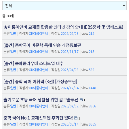
총 80개
★이룸이앤비 교재를 활용한 인터넷 강의 안내 (EBS중학 및 엠베스트)
분류
일반
|
작성자
OK이룸이앤비
|
작성일
2026/02/09
|
view
215
[출간] 중학국어 비문학 독해 연습 개정증보판
분류
일반
|
작성자
OK이룸이앤비
|
작성일
2025/11/17
|
view
215
[출간] 숨마쿰라우데 스타트업 대수
분류
일반
|
작성자
OK이룸이앤비
|
작성일
2025/04/09
|
view
539
[출간] 중학 국어 어휘력 (3권) [개정증보판]
분류
일반
|
작성자
OK이룸이앤비
|
작성일
2024/12/04
|
view
1448
슬기로운 초등 국어 생활을 위한 콤보솔루션
1
분류
일반
|
작성자
OK이룸이앤비
|
작성일
2020/07/02
|
view
8866
중학 국어 No.1 교재선택엔 후회란 없다!
1
분류
일반
|
작성자
OK이룸이앤비
|
작성일
2020/05/14
|
view
9665