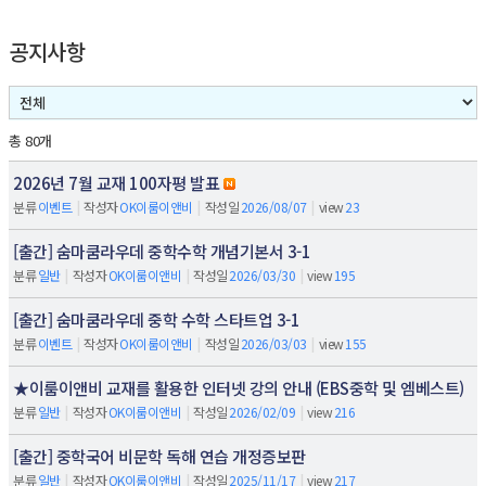
공지사항
총 80개
2026년 7월 교재 100자평 발표
분류
이벤트
|
작성자
OK이룸이앤비
|
작성일
2026/08/07
|
view
23
[출간] 숨마쿰라우데 중학수학 개념기본서 3-1
분류
일반
|
작성자
OK이룸이앤비
|
작성일
2026/03/30
|
view
195
[출간] 숨마쿰라우데 중학 수학 스타트업 3-1
분류
이벤트
|
작성자
OK이룸이앤비
|
작성일
2026/03/03
|
view
155
★이룸이앤비 교재를 활용한 인터넷 강의 안내 (EBS중학 및 엠베스트)
분류
일반
|
작성자
OK이룸이앤비
|
작성일
2026/02/09
|
view
216
[출간] 중학국어 비문학 독해 연습 개정증보판
분류
일반
|
작성자
OK이룸이앤비
|
작성일
2025/11/17
|
view
217