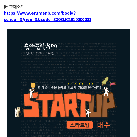
▶ 교재소개
https://www.erumenb.com/book/?
school=3§ion=3&code=S303M02010000001