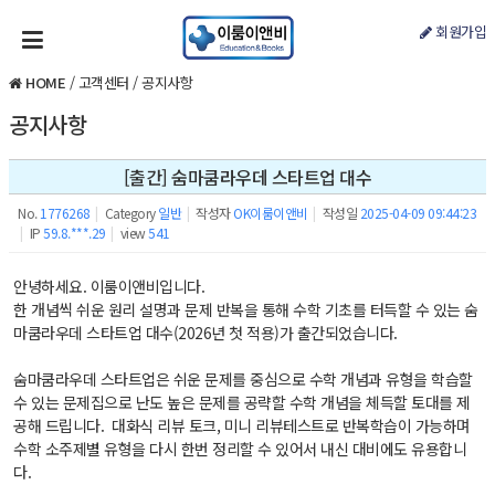
회원가입
HOME
/
고객센터
/
공지사항
공지사항
[출간] 숨마쿰라우데 스타트업 대수
No.
1776268
|
Category
일반
|
작성자
OK이룸이앤비
|
작성일
2025-04-09 09:44:23
|
IP
59.8.***.29
|
view
541
안녕하세요. 이룸이앤비입니다.
한 개념씩 쉬운 원리 설명과 문제 반복을 통해 수학 기초를 터득할 수 있는 숨
마쿰라우데 스타트업 대수(2026년 첫 적용)가 출간되었습니다.
숨마쿰라우데 스타트업은 쉬운 문제를 중심으로 수학 개념과 유형을 학습할
수 있는 문제집으로 난도 높은 문제를 공략할 수학 개념을 체득할 토대를 제
공해 드립니다. 대화식 리뷰 토크, 미니 리뷰테스트로 반복학습이 가능하며
수학 소주제별 유형을 다시 한번 정리할 수 있어서 내신 대비에도 유용합니
다.