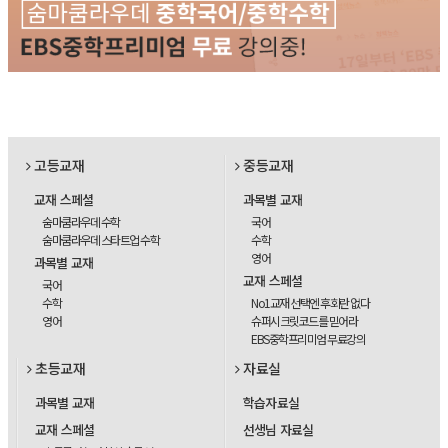
고등교재
중등교재
교재 스페셜
과목별 교재
숨마쿰라우데 수학
국어
숨마쿰라우데 스타트업 수학
수학
영어
과목별 교재
교재 스페셜
국어
수학
No1교재 선택엔 후회란 없다
영어
슈퍼시크릿코드를 믿어라
EBS중학프리미엄 무료강의
초등교재
자료실
과목별 교재
학습자료실
교재 스페셜
선생님 자료실