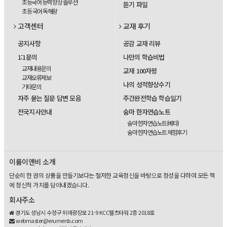
초등국어 능력 향상 솔루션
듣기 파일
초등 국어 독해왕
고객센터
교재 후기
공지사항
공감 교재 리뷰
1:1문의
나만의 학습비법
교재내용문의
교재 100자평
교재오류제보
나의 성적향상수기
기타문의
자주 묻는 질문 답변 모음
주간완전학습 학습일기
전국지사안내
숨마 한자연습노트
숨마 한자연습노트(베타)
숨마 한자연습노트 체험후기
이룸이앤비 소개
단순히 한 권의 상품을 만들기보다는 철저한 교육정신을 바탕으로 정성을 다하여 모든 책
에 정신적 가치를 담아내겠습니다.
회사주소
경기도 성남시 수정구 위례광장로 21-9 KCC웰츠타워 2층 2018호
webmaster@erumenb.com