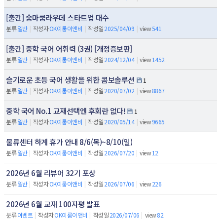
[출간] 숨마쿰라우데 스타트업 대수
분류
일반
|
작성자
OK이룸이앤비
|
작성일
2025/04/09
|
view
541
[출간] 중학 국어 어휘력 (3권) [개정증보판]
분류
일반
|
작성자
OK이룸이앤비
|
작성일
2024/12/04
|
view
1452
슬기로운 초등 국어 생활을 위한 콤보솔루션
1
분류
일반
|
작성자
OK이룸이앤비
|
작성일
2020/07/02
|
view
8867
중학 국어 No.1 교재선택엔 후회란 없다!
1
분류
일반
|
작성자
OK이룸이앤비
|
작성일
2020/05/14
|
view
9665
물류센터 하계 휴가 안내 8/6(목)~8/10(일)
분류
일반
|
작성자
OK이룸이앤비
|
작성일
2026/07/20
|
view
12
2026년 6월 리뷰어 32기 포상
분류
일반
|
작성자
OK이룸이앤비
|
작성일
2026/07/06
|
view
226
2026년 6월 교재 100자평 발표
분류
이벤트
|
작성자
OK이룸이앤비
|
작성일
2026/07/06
|
view
82