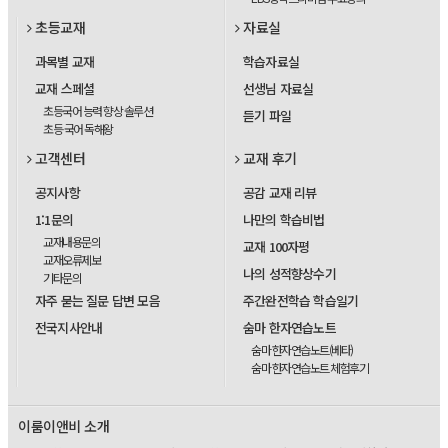
초등교재
자료실
과목별 교재
학습자료실
교재 스페셜
선생님 자료실
초등국어 능력 향상 솔루션
듣기 파일
초등 국어 독해왕
고객센터
교재 후기
공지사항
공감 교재 리뷰
1:1문의
나만의 학습비법
교재내용문의
교재 100자평
교재오류제보
나의 성적향상수기
기타문의
자주 묻는 질문 답변 모음
주간완전학습 학습일기
전국지사안내
숨마 한자연습노트
숨마 한자연습노트(베타)
숨마 한자연습노트 체험후기
이룸이앤비 소개