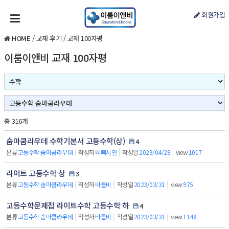
회원가입
HOME
/
교재 후기
/
교재 100자평
이룸이앤비 교재 100자평
총 316개
숨마쿰라우데 수학기본서 고등수학(상)
4
분류
고등수학 숨마쿰라우데
|
작성자
삐삐시연
|
작성일
2023/04/28
|
view
1017
라이트 고등수학 상
3
분류
고등수학 숨마쿰라우데
|
작성자
바틀비
|
작성일
2023/03/31
|
view
975
고등수학문제집 라이트수학 고등수학 하
4
분류
고등수학 숨마쿰라우데
|
작성자
바틀비
|
작성일
2023/03/31
|
view
1148