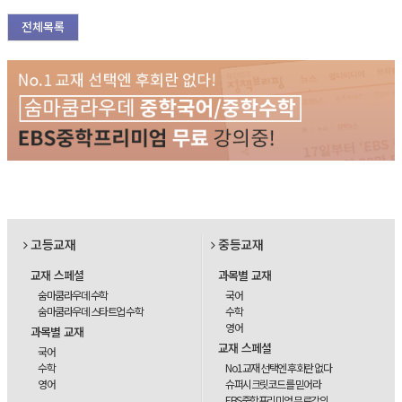
전체목록
고등교재
중등교재
교재 스페셜
과목별 교재
숨마쿰라우데 수학
국어
숨마쿰라우데 스타트업 수학
수학
영어
과목별 교재
교재 스페셜
국어
수학
No1교재 선택엔 후회란 없다
영어
슈퍼시크릿코드를 믿어라
EBS중학프리미엄 무료강의