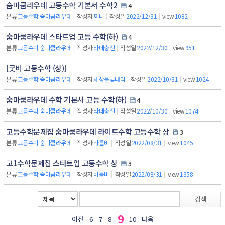
숨마쿰라우데 고등수학 기본서 수학2
4
분류
고등수학 숨마쿰라우데
|
작성자
찌니
|
작성일
2022/12/31
|
view
1082
숨마쿰라우데 스타트업 고등 수학(하)
4
분류
고등수학 숨마쿰라우데
|
작성자
라떼충전
|
작성일
2022/12/30
|
view
951
[굿비 고등수학 (상)]
분류
고등수학 숨마쿰라우데
|
작성자
세상을빛내라
|
작성일
2022/10/31
|
view
1024
숨마쿰라우데 수학 기본서 고등 수학(하)
4
분류
고등수학 숨마쿰라우데
|
작성자
라떼충전
|
작성일
2022/10/30
|
view
1074
고등수학문제집 숨마쿰라우데 라이트수학 고등수학 상
3
분류
고등수학 숨마쿰라우데
|
작성자
바틀비
|
작성일
2022/08/31
|
view
1045
고1수학문제집 스타트업 고등수학 상
3
분류
고등수학 숨마쿰라우데
|
작성자
바틀비
|
작성일
2022/08/31
|
view
1358
검색
9
이전
6
7
8
10
다음