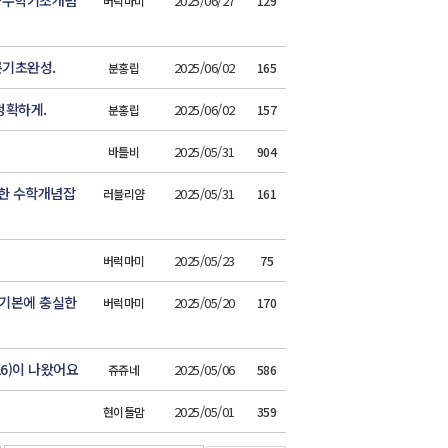
등수학기초개념
2025/06/27
버럭마미
129
른기초완성.
2025/06/02
분홍립
165
정확하게.
2025/06/02
분홍립
157
2025/05/31
바틀비
904
탄한 수학개념잡
2025/05/31
러블리얌
161
2025/05/23
버럭마미
75
기본에 충실한
2025/05/20
버럭마미
170
6)이 나왔어요
2025/05/06
쥬쥬네
586
2025/05/01
현이들맘
359