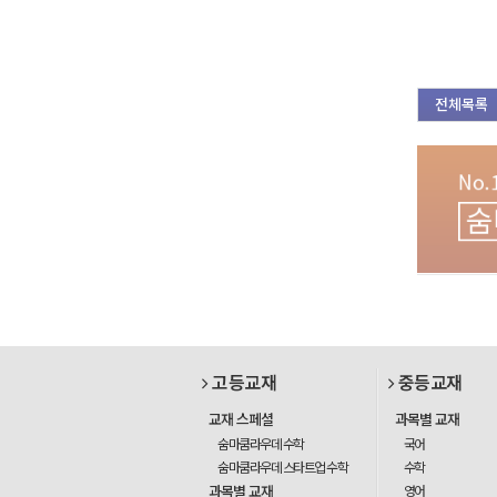
전체목록
고등교재
중등교재
교재 스페셜
과목별 교재
숨마쿰라우데 수학
국어
숨마쿰라우데 스타트업 수학
수학
과목별 교재
영어