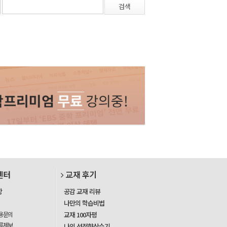
검색
센터
교재 후기
항
공감 교재 리뷰
나만의 학습비법
용문의
교재 100자평
류제보
나의 성적향상수기