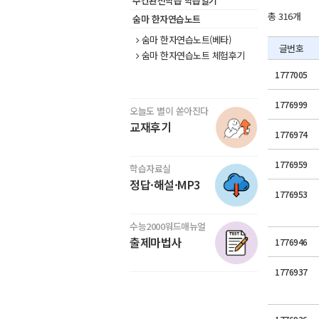
주간완전학습 학습일기
총 316개
숨마 한자연습노트
숨마 한자연습노트(베타)
글번호
숨마 한자연습노트 체험후기
1777005
1776999
오늘도 별이 쏟아진다
교재후기
1776974
1776959
학습자료실
정답·해설·MP3
1776953
수능2000워드매뉴얼
출제마법사
1776946
1776937