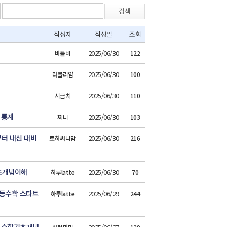
검색
작성자
작성일
조회
2025/06/30
바틀비
122
2025/06/30
러블리얌
100
2025/06/30
시금치
110
 통계
2025/06/30
찌니
103
터 내신 대비
2025/06/30
로하써니맘
216
초개념이해
2025/06/30
하루latte
70
고등수학 스타트
2025/06/29
하루latte
244