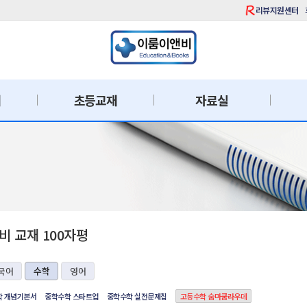
리뷰지원센터
재
초등교재
자료실
 교재 100자평
국어
수학
영어
학 개념기본서
중학수학 스타트업
중학수학 실전문제집
고등수학 숨마쿰라우데