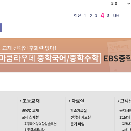
4
이전
1
2
3
5
다음
초등교재
자료실
고객
과목별 교재
학습자료실
공지사
교재 스페셜
선생님 자료실
1:1문의
초등국어 능력 향상 솔루션
듣기 파일
교재내
초등 국어 독해왕
교재오