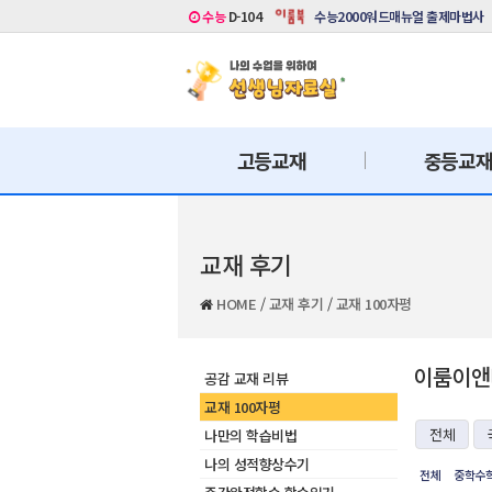
수능
D-104
수능2000워드매뉴얼 출제마법사
고등교재
중등교
교재 후기
HOME
/
교재 후기
/
교재 100자평
이룸이앤비
공감 교재 리뷰
교재 100자평
전체
나만의 학습비법
나의 성적향상수기
전체
중학수