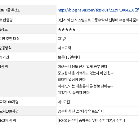
 블로그글 주소1
https://blog.naver.com/skssks81/222971004216
! 한줄평
3단계 학습 시스템으로 고등수학 내신부터 수능까지 준비
족정도
★★★★★
각한 추천 대상
고1,2
활용방식
서브교재
습 기간
보름(15일)이내
법선택
어려운 내용도 끈기 있게 공부 한다
중요한 내용 기억하고 있는지 확인 한다
최대한 열심히 한다
이해 안되는 내용은 다른 정보 찾아본다
계획한 것 끝까지 한다
 교재100자평
네~도전
 교재100자평
공부한 사진 2장이상 업로드입니다
습교재 선택
[HS007-수학] 숨마쿰라우데 수학기본서 수학 II