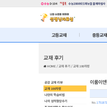
수능
D-104
수능2000워드매뉴얼 출제마법사
고등교재
중등교
교재 후기
HOME
/
교재 후기
/
교재 100자평
이룸이앤비
공감 교재 리뷰
교재 100자평
나만의 학습비법
나의 성적향상수기
No.
175187