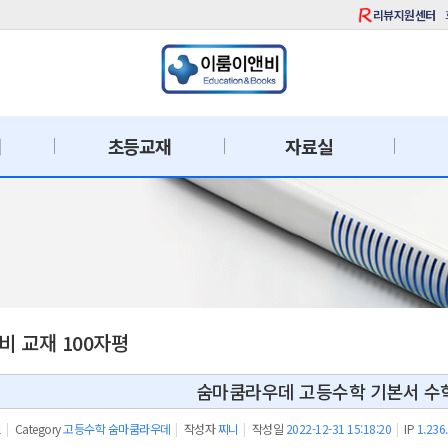
리뷰지원센터
재
초등교재
자료실
 교재 100자평
숨마쿰라우데 고등수학 기본서 수
1
|
Category
고등수학 숨마쿰라우데
|
작성자
찌니
|
작성일
2022-12-31 15:18:20
|
IP
1.236