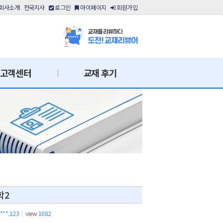
회사소개
전국지사
로그인
마이페이지
회원가입
고객센터
교재 후기
학2
.***.123
|
view
1082