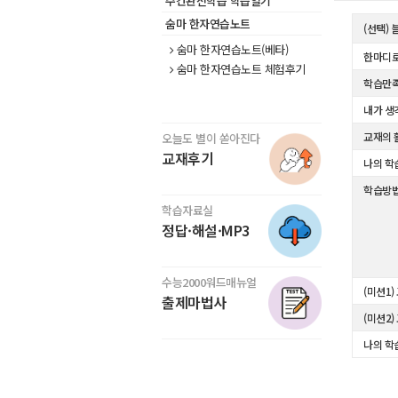
주간완전학습 학습일기
숨마 한자연습노트
(선택)
숨마 한자연습노트(베타)
한마디로
숨마 한자연습노트 체험후기
학습만
내가 생
교재의 
오늘도 별이 쏟아진다
교재후기
나의 학
학습방
학습자료실
정답·해설·MP3
수능2000워드매뉴얼
(미션1)
출제마법사
(미션2)
나의 학