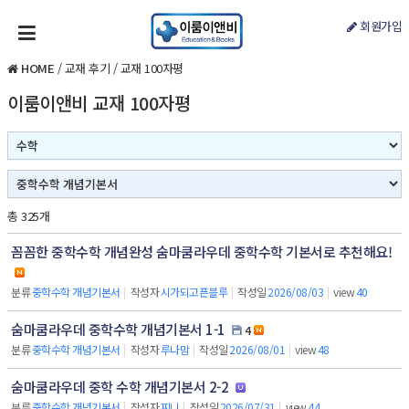
회원가입
HOME
/
교재 후기
/
교재 100자평
이룸이앤비 교재 100자평
총 325개
꼼꼼한 중학수학 개념완성 숨마쿰라우데 중학수학 기본서로 추천해요!
분류
중학수학 개념기본서
|
작성자
시가되고픈블루
|
작성일
2026/08/03
|
view
40
숨마쿰라우데 중학수학 개념기본서 1-1
4
분류
중학수학 개념기본서
|
작성자
루나맘
|
작성일
2026/08/01
|
view
48
숨마쿰라우데 중학 수학 개념기본서 2-2
분류
중학수학 개념기본서
|
작성자
찌니
|
작성일
2026/07/31
|
view
44