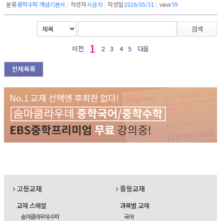
분류
중학수학 개념기본서
|
작성자
시금치
|
작성일
2026/05/31
|
view
59
검색
1
이전
2
3
4
5
다음
전체목록
고등교재
중등교재
교재 스페셜
과목별 교재
숨마쿰라우데 수학
국어