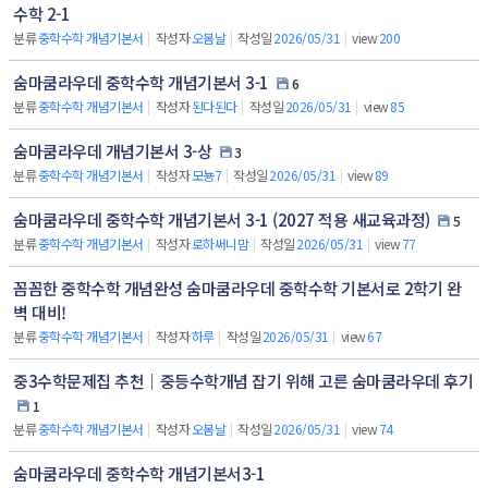
수학 2-1
분류
중학수학 개념기본서
|
작성자
오봄날
|
작성일
2026/05/31
|
view
200
숨마쿰라우데 중학수학 개념기본서 3-1
6
분류
중학수학 개념기본서
|
작성자
된다된다
|
작성일
2026/05/31
|
view
85
숨마쿰라우데 개념기본서 3-상
3
분류
중학수학 개념기본서
|
작성자
모뇽7
|
작성일
2026/05/31
|
view
89
숨마쿰라우데 중학수학 개념기본서 3-1 (2027 적용 새교육과정)
5
분류
중학수학 개념기본서
|
작성자
로하써니맘
|
작성일
2026/05/31
|
view
77
꼼꼼한 중학수학 개념완성 숨마쿰라우데 중학수학 기본서로 2학기 완
벽 대비!
분류
중학수학 개념기본서
|
작성자
하루
|
작성일
2026/05/31
|
view
67
중3수학문제집 추천｜중등수학개념 잡기 위해 고른 숨마쿰라우데 후기
1
분류
중학수학 개념기본서
|
작성자
오봄날
|
작성일
2026/05/31
|
view
74
숨마쿰라우데 중학수학 개념기본서3-1