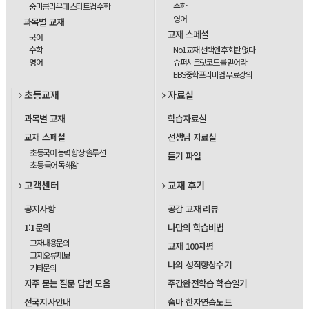
숨마쿰라우데 스타트업 수학
수학
영어
과목별 교재
교재 스페셜
국어
수학
No1교재 선택엔 후회란 없다
영어
슈퍼시크릿코드를 믿어라
EBS중학프리미엄 무료강의
초등교재
자료실
과목별 교재
학습자료실
교재 스페셜
선생님 자료실
초등국어 능력 향상 솔루션
듣기 파일
초등 국어 독해왕
고객센터
교재 후기
공지사항
공감 교재 리뷰
1:1문의
나만의 학습비법
교재내용문의
교재 100자평
교재오류제보
나의 성적향상수기
기타문의
자주 묻는 질문 답변 모음
주간완전학습 학습일기
전국지사안내
숨마 한자연습노트