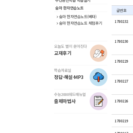
주간완전학습 학습일기
숨마 한자연습노트
글번호
숨마 한자연습노트(베타)
1780232
숨마 한자연습노트 체험후기
1780230
오늘도 별이 쏟아진다
교재후기
1780229
학습자료실
정답·해설·MP3
1780227
수능2000워드매뉴얼
출제마법사
1780226
1780219