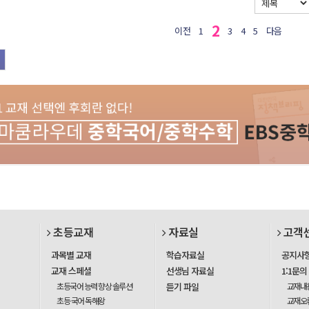
2
이전
1
3
4
5
다음
초등교재
자료실
고객
과목별 교재
학습자료실
공지사
교재 스페셜
선생님 자료실
1:1문의
초등국어 능력 향상 솔루션
듣기 파일
교재내
초등 국어 독해왕
교재오