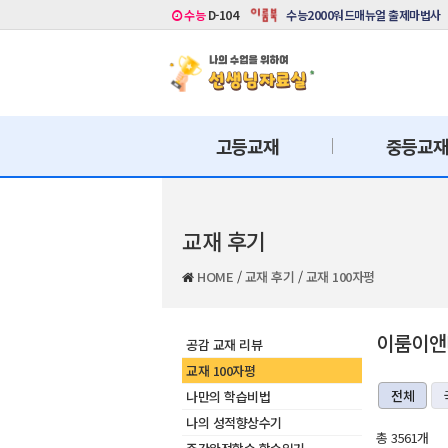
수능
D-104
수능2000워드매뉴얼 출제마법사
고등교재
중등교
교재 후기
HOME
/
교재 후기
/
교재 100자평
이룸이앤비
공감 교재 리뷰
교재 100자평
전체
나만의 학습비법
나의 성적향상수기
총 3561개