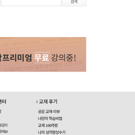
검색
센터
교재 후기
항
공감 교재 리뷰
나만의 학습비법
용문의
교재 100자평
류제보
나의 성적향상수기