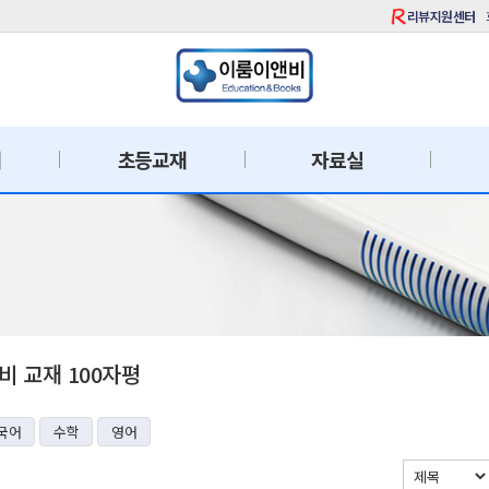
리뷰지원센터
재
초등교재
자료실
 교재 100자평
국어
수학
영어