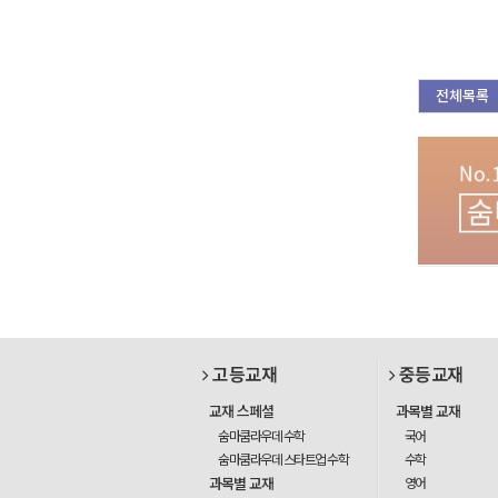
전체목록
고등교재
중등교재
교재 스페셜
과목별 교재
숨마쿰라우데 수학
국어
숨마쿰라우데 스타트업 수학
수학
과목별 교재
영어