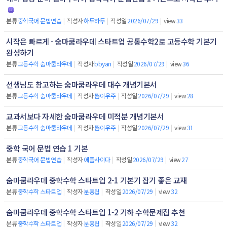
분류
중학국어 문법연습
|
작성자
하투하투
|
작성일
2026/07/29
|
view
33
시작은 빠르게 - 숨마쿰라우데 스타트업 공통수학2로 고등수학 기본기
완성하기
분류
고등수학 숨마쿰라우데
|
작성자
bbyan
|
작성일
2026/07/29
|
view
36
선생님도 참고하는 숨마쿰라우데 대수 개념기본서
분류
고등수학 숨마쿰라우데
|
작성자
쁨이우주
|
작성일
2026/07/29
|
view
28
교과서보다 자세한 숨마쿰라우데 미적분 개념기본서
분류
고등수학 숨마쿰라우데
|
작성자
쁨이우주
|
작성일
2026/07/29
|
view
31
중학 국어 문법 연습 1 기본
분류
중학국어 문법연습
|
작성자
애플사이다
|
작성일
2026/07/29
|
view
27
숨마쿰라우데 중학수학 스타트업 2-1 기본기 잡기 좋은 교재
분류
중학수학 스타트업
|
작성자
분홍립
|
작성일
2026/07/29
|
view
32
숨마쿰라우데 중학수학 스타트업 1-2 기하 수학문제집 추천
분류
중학수학 스타트업
|
작성자
분홍립
|
작성일
2026/07/29
|
view
32