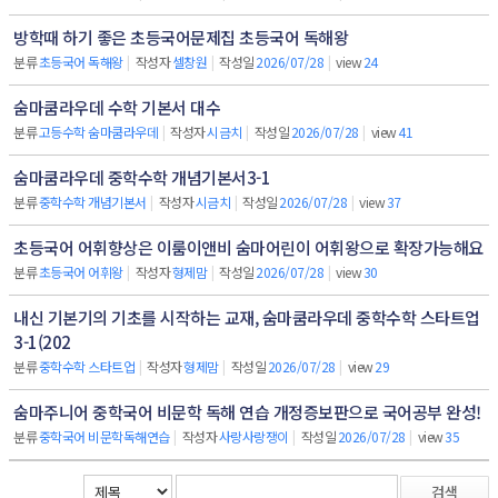
방학때 하기 좋은 초등국어문제집 초등국어 독해왕
분류
초등국어 독해왕
|
작성자
셀창원
|
작성일
2026/07/28
|
view
24
숨마쿰라우데 수학 기본서 대수
분류
고등수학 숨마쿰라우데
|
작성자
시금치
|
작성일
2026/07/28
|
view
41
숨마쿰라우데 중학수학 개념기본서3-1
분류
중학수학 개념기본서
|
작성자
시금치
|
작성일
2026/07/28
|
view
37
초등국어 어휘향상은 이룸이앤비 숨마어린이 어휘왕으로 확장가능해요
분류
초등국어 어휘왕
|
작성자
형제맘
|
작성일
2026/07/28
|
view
30
내신 기본기의 기초를 시작하는 교재, 숨마쿰라우데 중학수학 스타트업
3-1(202
분류
중학수학 스타트업
|
작성자
형제맘
|
작성일
2026/07/28
|
view
29
숨마주니어 중학국어 비문학 독해 연습 개정증보판으로 국어공부 완성!
분류
중학국어 비문학독해연습
|
작성자
사랑사랑쟁이
|
작성일
2026/07/28
|
view
35
검색