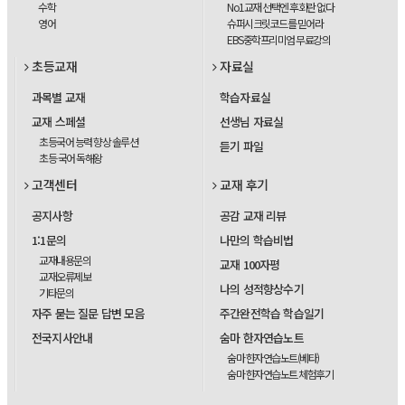
수학
No1교재 선택엔 후회란 없다
영어
슈퍼시크릿코드를 믿어라
EBS중학프리미엄 무료강의
초등교재
자료실
과목별 교재
학습자료실
교재 스페셜
선생님 자료실
초등국어 능력 향상 솔루션
듣기 파일
초등 국어 독해왕
고객센터
교재 후기
공지사항
공감 교재 리뷰
1:1문의
나만의 학습비법
교재내용문의
교재 100자평
교재오류제보
나의 성적향상수기
기타문의
자주 묻는 질문 답변 모음
주간완전학습 학습일기
전국지사안내
숨마 한자연습노트
숨마 한자연습노트(베타)
숨마 한자연습노트 체험후기