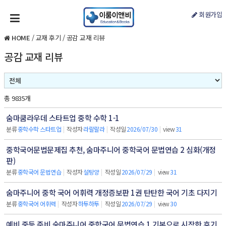
회원가입
HOME
/
교재 후기
/
공감 교재 리뷰
공감 교재 리뷰
총 9835개
숨마쿰라우데 스타트업 중학 수학 1-1
분류
중학수학 스타트업
|
작성자
라랄랄라
|
작성일
2026/07/30
|
view
31
중학국어문법문제집 추천, 숨마주니어 중학국어 문법연습 2 심화(개정
판)
분류
중학국어 문법연습
|
작성자
설탕양
|
작성일
2026/07/29
|
view
31
숨마주니어 중학 국어 어휘력 개정증보판 1권 탄탄한 국어 기초 다지기
분류
중학국어 어휘력
|
작성자
하투하투
|
작성일
2026/07/29
|
view
30
예비 중등 준비 숨마주니어 중학국어 문법연습 1 기본으로 시작한 후기