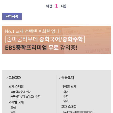
1
이전
다음
전체목록
고등교재
중등교재
교재 스페셜
과목별 교재
숨마쿰라우데 수학
국어
숨마쿰라우데 스타트업 수학
수학
영어
과목별 교재
교재 스페셜
국어
수학
No1교재 선택엔 후회란 없다