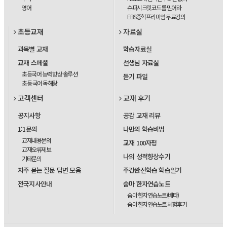
영어
슈퍼시크릿코드를 믿어라
EBS중학프리미엄 무료강의
초등교재
자료실
과목별 교재
학습자료실
교재 스페셜
선생님 자료실
초등국어 능력 향상 솔루션
듣기 파일
초등 국어 독해왕
고객센터
교재 후기
공지사항
공감 교재 리뷰
1:1문의
나만의 학습비법
교재내용문의
교재 100자평
교재오류제보
나의 성적향상수기
기타문의
자주 묻는 질문 답변 모음
주간완전학습 학습일기
전국지사안내
숨마 한자연습노트
숨마 한자연습노트(베타)
숨마 한자연습노트 체험후기