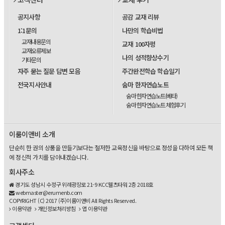
공지사항
공감 교재 리뷰
1:1문의
나만의 학습비법
교재내용문의
교재 100자평
교재오류제보
나의 성적향상수기
기타문의
자주 묻는 질문 답변 모음
주간완전학습 학습일기
전국지사안내
숨마 한자연습노트
숨마 한자연습노트(베타)
숨마 한자연습노트 체험후기
이룸이앤비 소개
단순히 한 권의 상품을 만들기보다는 철저한 교육정신을 바탕으로 정성을 다하여 모든 책
에 정신적 가치를 담아내겠습니다.
회사주소
경기도 성남시 수정구 위례광장로 21-9 KCC웰츠타워 2층 2018호
webmaster@erumenb.com
COPYRIGHT (C) 2017 (주)이룸이앤비 All Rights Reserved.
이용약관
개인정보처리방침
앱 이용약관