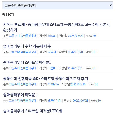
총 316개
시작은 빠르게 - 숨마쿰라우데 스타트업 공통수학2로 고등수학 기본기
완성하기
분류
고등수학 숨마쿰라우데
|
작성자
bbyan
|
작성일
2026/07/29
|
view
29
숨마쿰라우데 수학 기본서 대수
분류
고등수학 숨마쿰라우데
|
작성자
시금치
|
작성일
2026/07/28
|
view
30
숨마쿰라우데 스타트업미적분1
분류
고등수학 숨마쿰라우데
|
작성자
바틀비
|
작성일
2026/07/01
|
view
78
공통수학 선행학습 숨마 스타트업 공통수학 2 교재 후기
분류
고등수학 숨마쿰라우데
|
작성자
하루latte
|
작성일
2026/06/30
|
view
66
숨마쿰라우데 미적분Ⅰ
분류
고등수학 숨마쿰라우데
|
작성자
뽀빠이마미
|
작성일
2026/06/21
|
view
80
숨마쿰라우데 스타트업 미적분I 770제