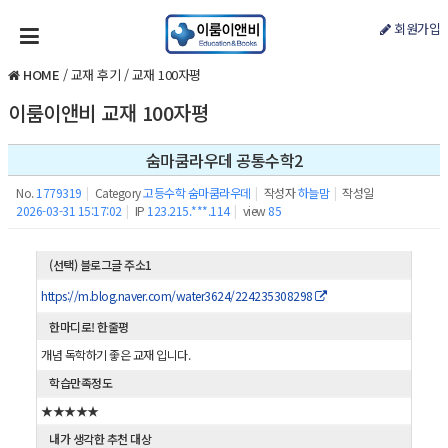
회원가입
HOME
/
교재 후기
/
교재 100자평
이룸이앤비 교재 100자평
숨마쿰라우데 공통수학2
No.
1779319
|
Category
고등수학 숨마쿰라우데
|
작성자
하늘맘
|
작성일
2026-03-31 15:17:02
|
IP
123.215.***.114
|
view
85
(선택) 블로그글 주소1
https://m.blog.naver.com/water3624/224235308298
한마디로! 한줄평
개념 독학하기 좋은 교재 입니다.
학습만족정도
★★★★★
내가 생각한 추천 대상