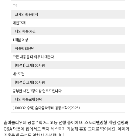
고1
교재의 활용방식
메인교재
나의 학습 기간
1개월 이상
학습방법선택
모든 내용을 다 외우려 애쓴다
(미션1) 교재100자평
네~도전
(미션2) 교재100자평
공부한 사진 2장이상 업로드입니다
나의 학습교재 선택
[H00032-수학] 숨마쿰라우데 공통수학2(2025)
숨마쿰라우데 공통수학2로 고등 선행 중이에요. 스토리텔링형 개념 설명과
Q&A 덕분에 집에서도 백지 테스트가 가능해 혼공 교재로 딱이네요! 예제와
기출문제 구성도 알차서 추천합니다.