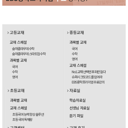
고등교재
중등교재
교재 스페셜
과목별 교재
숨마쿰라우데 수학
국어
숨마쿰라우데 스타트업 수학
수학
영어
과목별 교재
교재 스페셜
국어
수학
No1교재 선택엔 후회란 없다
영어
슈퍼시크릿코드를 믿어라
EBS중학프리미엄 무료강의
초등교재
자료실
과목별 교재
학습자료실
교재 스페셜
선생님 자료실
초등국어 능력 향상 솔루션
듣기 파일
초등 국어 독해왕
고객센터
교재 후기