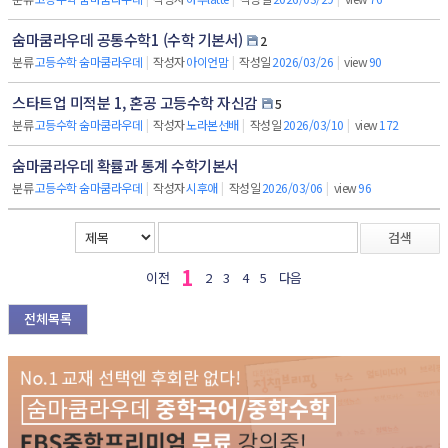
숨마쿰라우데 공통수학1 (수학 기본서)
2
분류
고등수학 숨마쿰라우데
|
작성자
아이언맘
|
작성일
2026/03/26
|
view
90
스타트업 미적분 1, 혼공 고등수학 자신감
5
분류
고등수학 숨마쿰라우데
|
작성자
노라본선배
|
작성일
2026/03/10
|
view
172
숨마쿰라우데 확률과 통계 수학기본서
분류
고등수학 숨마쿰라우데
|
작성자
시후애
|
작성일
2026/03/06
|
view
96
검색
1
이전
2
3
4
5
다음
전체목록