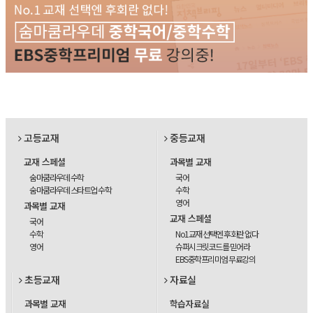
고등교재
중등교재
교재 스페셜
과목별 교재
숨마쿰라우데 수학
국어
숨마쿰라우데 스타트업 수학
수학
영어
과목별 교재
교재 스페셜
국어
수학
No1교재 선택엔 후회란 없다
영어
슈퍼시크릿코드를 믿어라
EBS중학프리미엄 무료강의
초등교재
자료실
과목별 교재
학습자료실