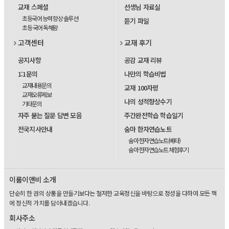
교재 스페셜
선생님 자료실
초등국어 능력 향상 솔루션
듣기 파일
초등 국어 독해왕
고객센터
교재 후기
공지사항
공감 교재 리뷰
1:1문의
나만의 학습비법
교재내용문의
교재 100자평
교재오류제보
나의 성적향상수기
기타문의
자주 묻는 질문 답변 모음
주간완전학습 학습일기
전국지사안내
숨마 한자연습노트
숨마 한자연습노트(베타)
숨마 한자연습노트 체험후기
이룸이앤비 소개
단순히 한 권의 상품을 만들기보다는 철저한 교육정신을 바탕으로 정성을 다하여 모든 책
에 정신적 가치를 담아내겠습니다.
회사주소