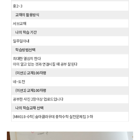
중2~3
교재의 활용방식
서브교재
나의 학습 기간
일주일이내
학습방법선택
최대한 열심히 한다
이미 알고 있는 것과 연결시킬 때 공부 잘된다
(미션1) 교재100자평
네~도전
(미션2) 교재100자평
공부한 사진 2장이상 업로드입니다
나의 학습교재 선택
[MM018-수학] 숨마쿰라우데 중학수학 실전문제집 3-하