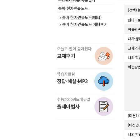
주간완전학습 학습일기
숨마 한자연습노트
(선택)
숨마 한자연습노트(베타)
한마디로
숨마 한자연습노트 체험후기
학습만
내가 생
교재의 
오늘도 별이 쏟아진다
교재후기
나의 학
학습방
학습자료실
정답·해설·MP3
수능2000워드매뉴얼
출제마법사
(미션1)
(미션2)
나의 학