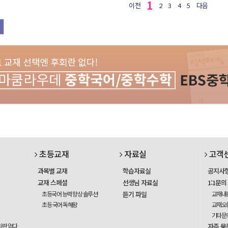
1
이전
2
3
4
5
다음
초등교재
자료실
고객
과목별 교재
학습자료실
공지사
교재 스페셜
선생님 자료실
1:1문의
초등국어 능력 향상 솔루션
듣기 파일
교재내
초등 국어 독해왕
교재오
기타문
회란 없다
자주 묻