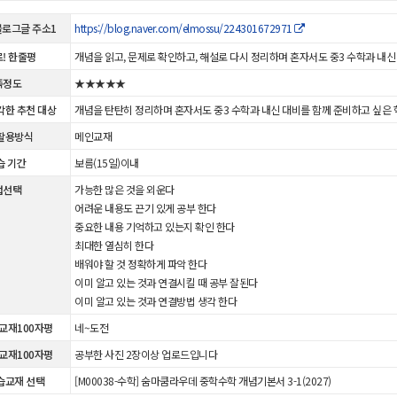
 블로그글 주소1
https://blog.naver.com/elmossu/224301672971
! 한줄평
개념을 읽고, 문제로 확인하고, 해설로 다시 정리하며 혼자서도 중3 수학과 내
족정도
★★★★★
각한 추천 대상
개념을 탄탄히 정리하며 혼자서도 중3 수학과 내신 대비를 함께 준비하고 싶은
활용방식
메인교재
습 기간
보름(15일)이내
법선택
가능한 많은 것을 외운다
어려운 내용도 끈기 있게 공부 한다
중요한 내용 기억하고 있는지 확인 한다
최대한 열심히 한다
배워야 할 것 정확하게 파악 한다
이미 알고 있는 것과 연결시킬 때 공부 잘된다
이미 알고 있는 것과 연결방법 생각 한다
 교재100자평
네~도전
 교재100자평
공부한 사진 2장이상 업로드입니다
습교재 선택
[M00038-수학] 숨마쿰라우데 중학수학 개념기본서 3-1(2027)