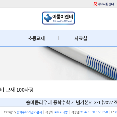
리뷰지원센터
재
초등교재
자료실
 교재 100자평
숨마쿰라우데 중학수학 개념기본서 3-1 (2027
5
|
Category
중학수학 개념기본서
|
작성자
로하써니맘
|
작성일
2026-05-31 15:12:58
|
IP
2