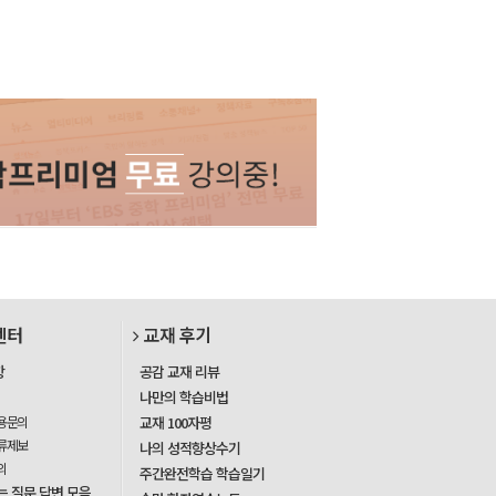
센터
교재 후기
항
공감 교재 리뷰
나만의 학습비법
용문의
교재 100자평
류제보
나의 성적향상수기
의
주간완전학습 학습일기
는 질문 답변 모음