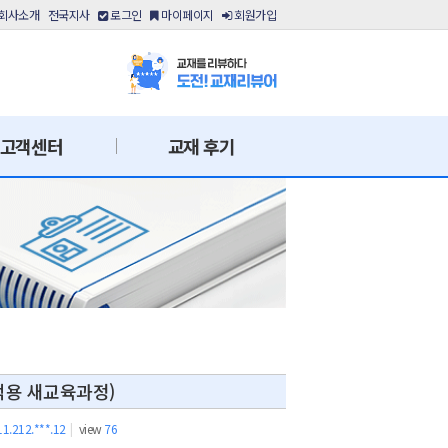
회사소개
전국지사
로그인
마이페이지
회원가입
고객센터
교재 후기
 적용 새교육과정)
11.212.***.12
|
view
76