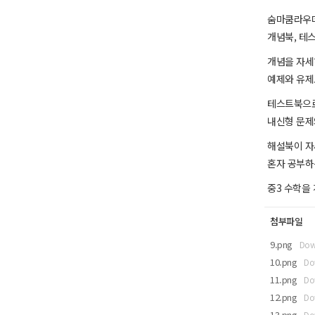
숨마쿰라우데
개념북, 테
개념을 자세
예제와 유제
테스트북으로
내신형 문제
해설북이 
혼자 공부하
중3 수학을
첨부파일
9.png
Dow
10.png
Do
11.png
Do
12.png
Do
13.png
Do