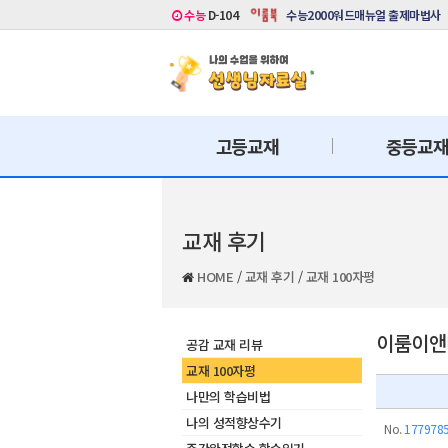
수능
D-104
수능2000워드매뉴얼 출제마법사
고등교재
중등교
교재 후기
HOME
/
교재 후기
/
교재 100자평
이룸이앤비
공감 교재 리뷰
교재 100자평
나만의 학습비법
나의 성적향상수기
No.
177978