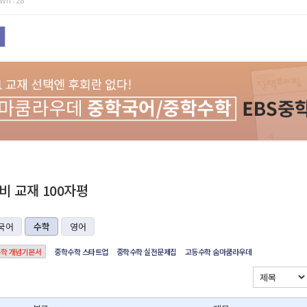
 교재 100자평
국어
수학
영어
학 개념기본서
중학수학 스타트업
중학수학 실전문제집
고등수학 숨마쿰라우데