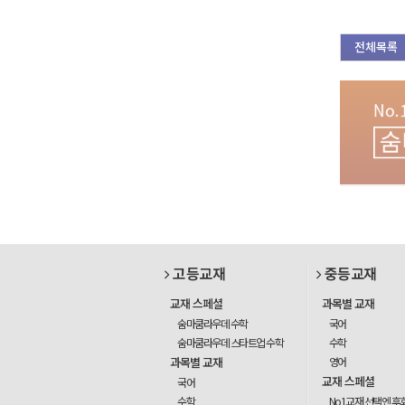
전체목록
고등교재
중등교재
교재 스페셜
과목별 교재
숨마쿰라우데 수학
국어
숨마쿰라우데 스타트업 수학
수학
과목별 교재
영어
교재 스페셜
국어
수학
No1교재 선택엔 후