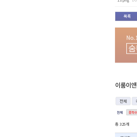
목록
이룸이앤비
전체
전체
중학수
총 325개