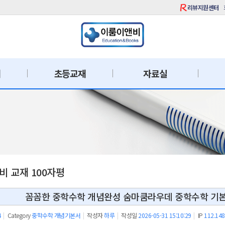
리뷰지원센터
재
초등교재
자료실
 교재 100자평
꼼꼼한 중학수학 개념완성 숨마쿰라우데 중학수학 기본서
4
|
Category
중학수학 개념기본서
|
작성자
하루
|
작성일
2026-05-31 15:10:29
|
IP
112.148