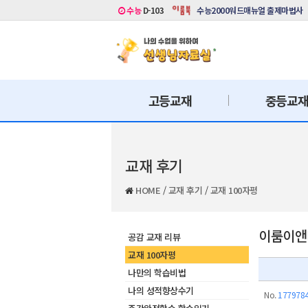
수능
D-103
수능2000워드매뉴얼 출제마법사
고등교재
중등교
교재 후기
HOME
/
교재 후기
/
교재 100자평
이룸이앤비
공감 교재 리뷰
교재 100자평
나만의 학습비법
나의 성적향상수기
No.
177978