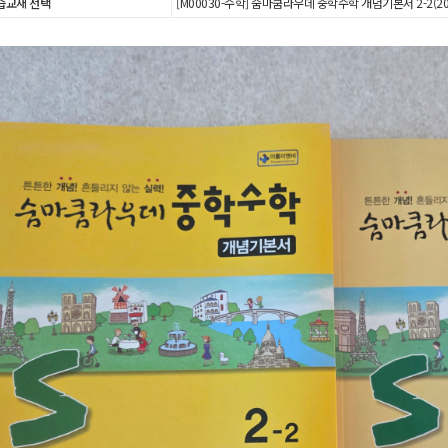
습교재 선택
[M00030-수학] 숨마쿰라우데 중학수학 개념기본서 2-2(20