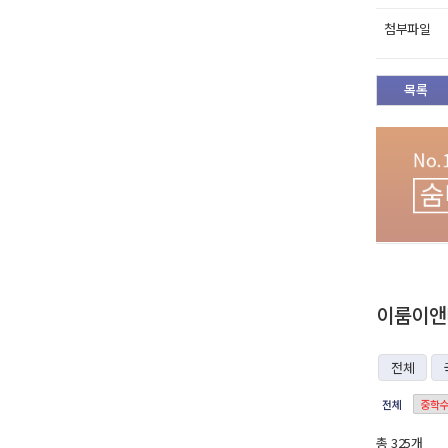
첨부파일
목록
이룸이앤비
전체
전체
중학수
총 325개