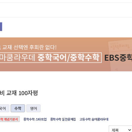
 교재 100자평
국어
수학
영어
학 개념기본서
중학수학 스타트업
중학수학 실전문제집
고등수학 숨마쿰라우데