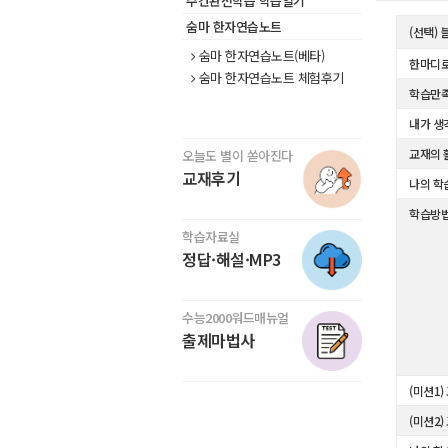
주간완전학습 학습일기
숨마 한자연습노트
(선택)
숨마 한자연습노트(베타)
한마디로
숨마 한자연습노트 체험후기
학습만
내가 생
교재의 
오늘도 별이 쏟아진다
교재후기
나의 학
학습방
학습자료실
정답·해설·MP3
수능2000워드매뉴얼
출제마법사
(미션1)
(미션2)