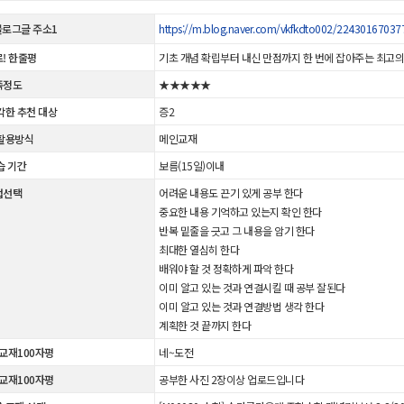
 블로그글 주소1
https://m.blog.naver.com/vkfkdto002/22430167037
! 한줄평
기초 개념 확립부터 내신 만점까지 한 번에 잡아주는 최고의
족정도
★★★★★
각한 추천 대상
증2
활용방식
메인교재
습 기간
보름(15일)이내
법선택
어려운 내용도 끈기 있게 공부 한다
중요한 내용 기억하고 있는지 확인 한다
반복 밑줄을 긋고 그 내용을 암기 한다
최대한 열심히 한다
배워야 할 것 정확하게 파악 한다
이미 알고 있는 것과 연결시킬 때 공부 잘된다
이미 알고 있는 것과 연결방법 생각 한다
계획한 것 끝까지 한다
 교재100자평
네~도전
 교재100자평
공부한 사진 2장이상 업로드입니다