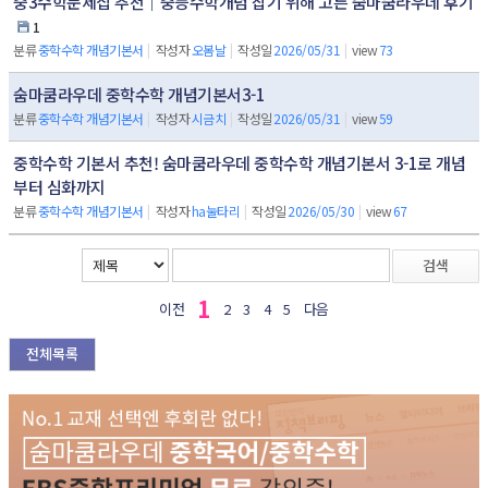
중3수학문제집 추천｜중등수학개념 잡기 위해 고른 숨마쿰라우데 후기
1
분류
중학수학 개념기본서
|
작성자
오봄날
|
작성일
2026/05/31
|
view
73
숨마쿰라우데 중학수학 개념기본서3-1
분류
중학수학 개념기본서
|
작성자
시금치
|
작성일
2026/05/31
|
view
59
중학수학 기본서 추천! 숨마쿰라우데 중학수학 개념기본서 3-1로 개념
부터 심화까지
분류
중학수학 개념기본서
|
작성자
ha눌타리
|
작성일
2026/05/30
|
view
67
검색
1
이전
2
3
4
5
다음
전체목록