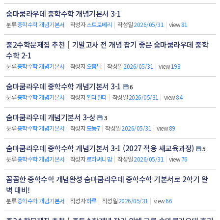
숨마쿰라우데 중학수학 개념기본서 3-1
분류
중학수학 개념기본서
|
작성자
스트로베리
|
작성일
2026/05/31
|
view
81
중2수학문제집 추천｜기말고사 전 개념 잡기 좋은 숨마쿰라우데 중학
수학 2-1
분류
중학수학 개념기본서
|
작성자
오봄날
|
작성일
2026/05/31
|
view
198
숨마쿰라우데 중학수학 개념기본서 3-1
6
분류
중학수학 개념기본서
|
작성자
된다된다
|
작성일
2026/05/31
|
view
84
숨마쿰라우데 개념기본서 3-상
3
분류
중학수학 개념기본서
|
작성자
모뇽7
|
작성일
2026/05/31
|
view
89
숨마쿰라우데 중학수학 개념기본서 3-1 (2027 적용 새교육과정)
5
분류
중학수학 개념기본서
|
작성자
로하써니맘
|
작성일
2026/05/31
|
view
76
꼼꼼한 중학수학 개념완성 숨마쿰라우데 중학수학 기본서로 2학기 완
벽 대비!
분류
중학수학 개념기본서
|
작성자
하루
|
작성일
2026/05/31
|
view
66