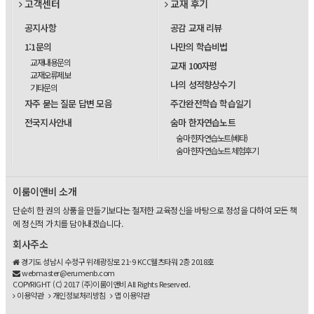
고객센터
교재 후기
공지사항
공감 교재 리뷰
1:1문의
나만의 학습비법
교재내용문의
교재 100자평
교재오류제보
나의 성적향상수기
기타문의
자주 묻는 질문 답변 모음
주간완전학습 학습일기
전국지사안내
숨마 한자연습노트
숨마 한자연습노트(베타)
숨마 한자연습노트 체험후기
이룸이앤비 소개
단순히 한 권의 상품을 만들기보다는 철저한 교육정신을 바탕으로 정성을 다하여 모든 책
에 정신적 가치를 담아내겠습니다.
회사주소
경기도 성남시 수정구 위례광장로 21-9 KCC웰츠타워 2층 2018호
webmaster@erumenb.com
COPYRIGHT (C) 2017 (주)이룸이앤비 All Rights Reserved.
이용약관
개인정보처리방침
앱 이용약관