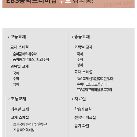
고등교재
중등교재
교재 스페셜
과목별 교재
숨마쿰라우데 수학
국어
숨마쿰라우데 스타트업 수학
수학
영어
과목별 교재
교재 스페셜
국어
수학
No1교재 선택엔 후회란 없다
영어
슈퍼시크릿코드를 믿어라
EBS중학프리미엄 무료강의
초등교재
자료실
과목별 교재
학습자료실
교재 스페셜
선생님 자료실
초등국어 능력 향상 솔루션
듣기 파일
초등 국어 독해왕