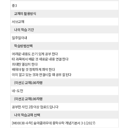
중3
교재의 활용방식
서브교재
나의 학습 기간
일주일이내
학습방법선택
어려운 내용도 끈기 있게 공부 한다
타 과목에서 배운 것 새로운 내용 연결 한다
최대한 열심히 한다
배워야 할 것 정확하게 파악 한다
이미 알고 있는 것과 연결시킬 때 공부 잘된다
(미션1) 교재100자평
네~도전
(미션2) 교재100자평
공부한 사진 2장이상 업로드입니다
나의 학습교재 선택
[M00038-수학] 숨마쿰라우데 중학수학 개념기본서 3-1(2027)