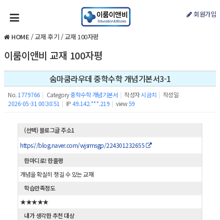
회원가입
HOME
/
교재 후기
/
교재 100자평
이룸이앤비 교재 100자평
숨마쿰라우데 중학수학 개념기본서3-1
No.
1779766
|
Category
중학수학 개념기본서
|
작성자
시금치
|
작성일
2026-05-31 00:30:51
|
IP
49.142.***.219
|
view
59
(선택) 블로그글 주소1
https://blog.naver.com/wjsrmsgp/224301232655
한마디로! 한줄평
개념을 확실히 챙길 수 있는 교재
학습만족정도
★★★★★
내가 생각한 추천 대상