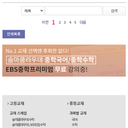
검색
1
이전
2
3
4
5
다음
전체목록
고등교재
중등교재
교재 스페셜
과목별 교재
숨마쿰라우데 수학
국어
숨마쿰라우데 스타트업 수학
수학