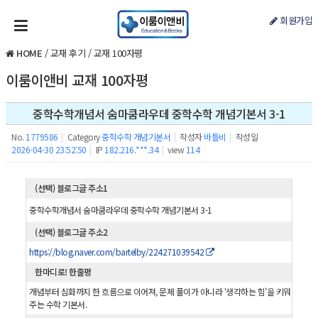
회원가입
HOME
/
교재 후기
/
교재 100자평
이룸이앤비 교재 100자평
중학수학개념서 숨마쿰라우데 중학수학 개념기본서 3-1
No.
1779586
|
Category
중학수학 개념기본서
|
작성자
바틀비
|
작성일
2026-04-30 23:52:50
|
IP
182.216.***.34
|
view
114
(선택) 블로그글 주소1
중학수학개념서 숨마쿰라우데 중학수학 개념기본서 3-1
(선택) 블로그글 주소2
https://blog.naver.com/bartelby/224271039542
한마디로! 한줄평
개념부터 심화까지 한 흐름으로 이어져, 문제 풀이가 아니라 ‘생각하는 힘’을 키워
주는 수학 기본서.