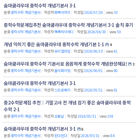
숨마쿰라우데 중학수학 개념기본서 3-1
분류
중학수학 개념기본서
|
작성자
뽀빠이마미
|
작성일
2026/07/26
|
view
33
중학수학문제집추천 숨마쿰라우데 중학수학 개념기본서 3-1 솔직 후기
분류
중학수학 개념기본서
|
작성자
똑똑박사에디
|
작성일
2026/06/30
|
view
50
개념 익히기 좋은 숨마쿰라우데 중학수학 개념기본 1-1
4
분류
중학수학 개념기본서
|
작성자
유리엘라맘
|
작성일
2026/06/19
|
view
61
숨마쿰라우데 중학수학 기본서로 꼼꼼하게 중학수학 개념완성해요!
3
분류
중학수학 개념기본서
|
작성자
율이화이팅
|
작성일
2026/06/01
|
view
80
숨마쿰라우데 중학수학 개념기본서 3-1
분류
중학수학 개념기본서
|
작성자
스트로베리
|
작성일
2026/05/31
|
view
81
중2수학문제집 추천｜기말고사 전 개념 잡기 좋은 숨마쿰라우데 중학
수학 2-1
분류
중학수학 개념기본서
|
작성자
오봄날
|
작성일
2026/05/31
|
view
198
숨마쿰라우데 중학수학 개념기본서 3-1
6
분류
중학수학 개념기본서
|
작성자
된다된다
|
작성일
2026/05/31
|
view
84