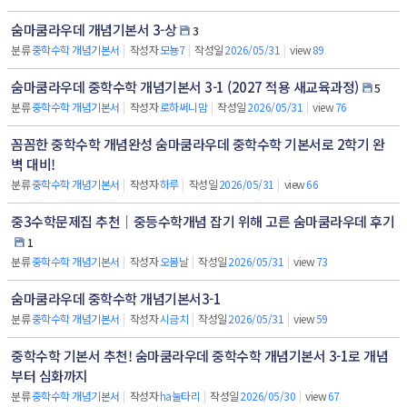
숨마쿰라우데 개념기본서 3-상
3
분류
중학수학 개념기본서
|
작성자
모뇽7
|
작성일
2026/05/31
|
view
89
숨마쿰라우데 중학수학 개념기본서 3-1 (2027 적용 새교육과정)
5
분류
중학수학 개념기본서
|
작성자
로하써니맘
|
작성일
2026/05/31
|
view
76
꼼꼼한 중학수학 개념완성 숨마쿰라우데 중학수학 기본서로 2학기 완
벽 대비!
분류
중학수학 개념기본서
|
작성자
하루
|
작성일
2026/05/31
|
view
66
중3수학문제집 추천｜중등수학개념 잡기 위해 고른 숨마쿰라우데 후기
1
분류
중학수학 개념기본서
|
작성자
오봄날
|
작성일
2026/05/31
|
view
73
숨마쿰라우데 중학수학 개념기본서3-1
분류
중학수학 개념기본서
|
작성자
시금치
|
작성일
2026/05/31
|
view
59
중학수학 기본서 추천! 숨마쿰라우데 중학수학 개념기본서 3-1로 개념
부터 심화까지
분류
중학수학 개념기본서
|
작성자
ha눌타리
|
작성일
2026/05/30
|
view
67