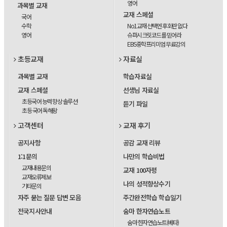
영어
과목별 교재
교재 스페셜
국어
수학
No1교재 선택엔 후회란 없다
영어
슈퍼시크릿코드를 믿어라
EBS중학프리미엄 무료강의
초등교재
자료실
과목별 교재
학습자료실
교재 스페셜
선생님 자료실
초등국어 능력 향상 솔루션
듣기 파일
초등 국어 독해왕
고객센터
교재 후기
공지사항
공감 교재 리뷰
1:1문의
나만의 학습비법
교재내용문의
교재 100자평
교재오류제보
나의 성적향상수기
기타문의
자주 묻는 질문 답변 모음
주간완전학습 학습일기
전국지사안내
숨마 한자연습노트
숨마 한자연습노트(베타)