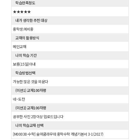
학습만족정도
★★★★★
내가 생각한 추천 대상
중학생.예비중
교재의 활용방식
메인교재
나의 학습 기간
보름(15일)이내
학습방법선택
가능한 많은 것을 외운다
(미션1) 교재100자평
네~도전
(미션2) 교재100자평
공부한 사진 2장이상 업로드입니다
나의 학습교재 선택
[M00038-수학] 숨마쿰라우데 중학수학 개념기본서 3-1(2027)