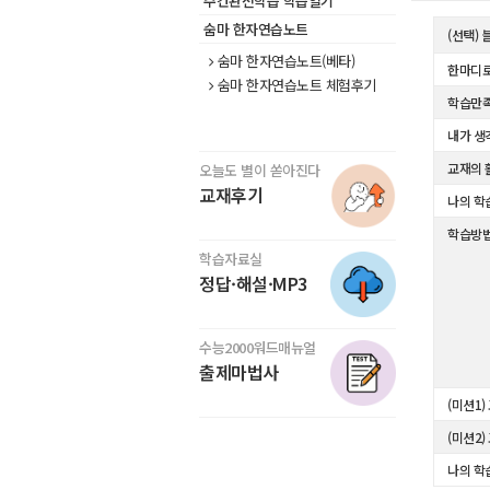
주간완전학습 학습일기
숨마 한자연습노트
(선택)
숨마 한자연습노트(베타)
한마디로
숨마 한자연습노트 체험후기
학습만
내가 생
교재의 
오늘도 별이 쏟아진다
교재후기
나의 학
학습방
학습자료실
정답·해설·MP3
수능2000워드매뉴얼
출제마법사
(미션1)
(미션2)
나의 학