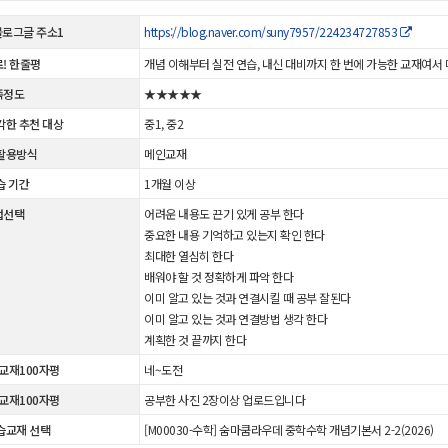
 블로그글 주소1
https://blog.naver.com/suny7957/224234727853
! 한줄평
개념 이해부터 실전 연습, 내신 대비까지 한 번에 가능한 교재여서
족정도
★★★★★
각한 추천 대상
중1, 중2
활용방식
메인교재
습 기간
1개월 이상
법선택
어려운 내용도 끈기 있게 공부 한다
중요한 내용 기억하고 있는지 확인 한다
최대한 열심히 한다
배워야 할 것 정확하게 파악 한다
이미 알고 있는 것과 연결시킬 때 공부 잘된다
이미 알고 있는 것과 연결방법 생각 한다
계획한 것 끝까지 한다
 교재100자평
네~도전
 교재100자평
공부한 사진 2장이상 업로드입니다
습교재 선택
[M00030-수학] 숨마쿰라우데 중학수학 개념기본서 2-2(2026)