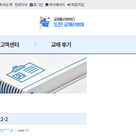
회사소개
전국지사
로그인
마이페이지
회원가입
고객센터
교재 후기
-2
79.***.37
|
view
97