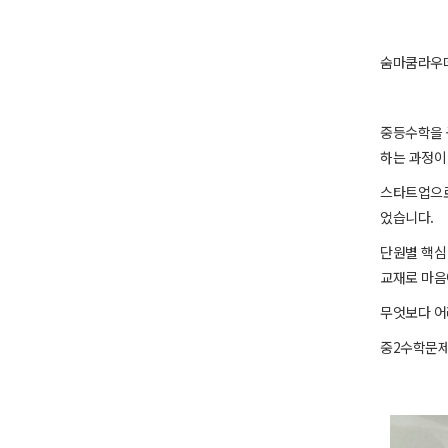
숨마쿰라우데
중등수학을 
하는 과정이
스타트업으로
었습니다.
단원별 핵심
교재로 마음
무엇보다 어
중2수학문제