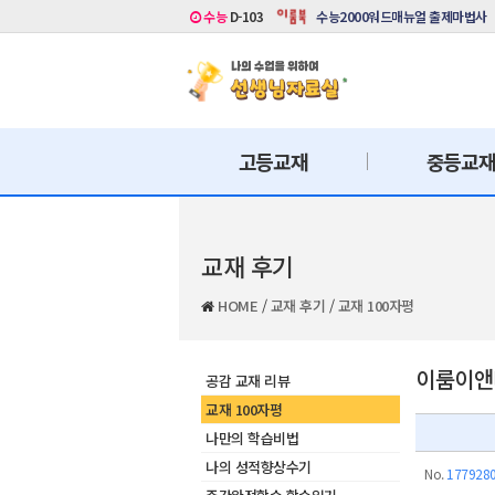
수능
D-103
수능2000워드매뉴얼 출제마법사
고등교재
중등교
교재 후기
HOME
/
교재 후기
/
교재 100자평
이룸이앤비
공감 교재 리뷰
교재 100자평
나만의 학습비법
나의 성적향상수기
No.
177928