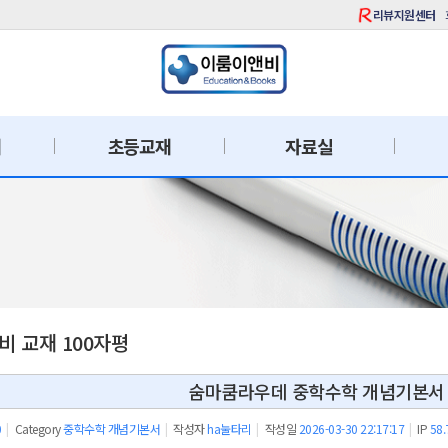
리뷰지원센터
재
초등교재
자료실
 교재 100자평
숨마쿰라우데 중학수학 개념기본서 2
0
|
Category
중학수학 개념기본서
|
작성자
ha눌타리
|
작성일
2026-03-30 22:17:17
|
IP
58.