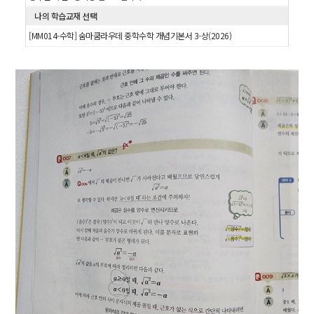
나의 학습교재 선택
[MM014-수학] 숨마쿰라우데 중학수학 개념기본서 3-상(2026)