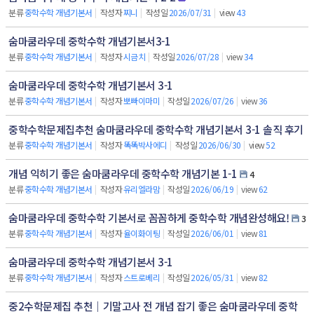
분류
중학수학 개념기본서
|
작성자
찌니
|
작성일
2026/07/31
|
view
43
숨마쿰라우데 중학수학 개념기본서3-1
분류
중학수학 개념기본서
|
작성자
시금치
|
작성일
2026/07/28
|
view
34
숨마쿰라우데 중학수학 개념기본서 3-1
분류
중학수학 개념기본서
|
작성자
뽀빠이마미
|
작성일
2026/07/26
|
view
36
중학수학문제집추천 숨마쿰라우데 중학수학 개념기본서 3-1 솔직 후기
분류
중학수학 개념기본서
|
작성자
똑똑박사에디
|
작성일
2026/06/30
|
view
52
개념 익히기 좋은 숨마쿰라우데 중학수학 개념기본 1-1
4
분류
중학수학 개념기본서
|
작성자
유리엘라맘
|
작성일
2026/06/19
|
view
62
숨마쿰라우데 중학수학 기본서로 꼼꼼하게 중학수학 개념완성해요!
3
분류
중학수학 개념기본서
|
작성자
율이화이팅
|
작성일
2026/06/01
|
view
81
숨마쿰라우데 중학수학 개념기본서 3-1
분류
중학수학 개념기본서
|
작성자
스트로베리
|
작성일
2026/05/31
|
view
82
중2수학문제집 추천｜기말고사 전 개념 잡기 좋은 숨마쿰라우데 중학