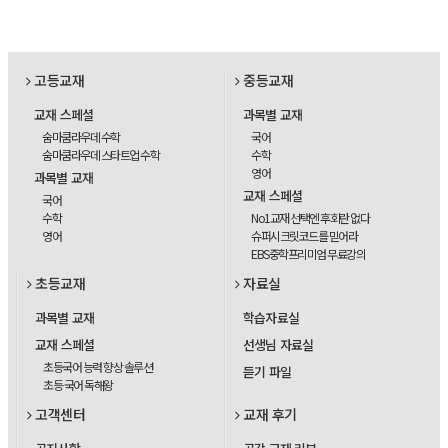
고등교재
중등교재
교재 스페셜
과목별 교재
숨마쿰라우데 수학
국어
숨마쿰라우데 스타트업 수학
수학
영어
과목별 교재
교재 스페셜
국어
수학
No1교재 선택엔 후회란 없다
영어
슈퍼시크릿코드를 믿어라
EBS중학프리미엄 무료강의
초등교재
자료실
과목별 교재
학습자료실
교재 스페셜
선생님 자료실
초등국어 능력 향상 솔루션
듣기 파일
초등 국어 독해왕
고객센터
교재 후기