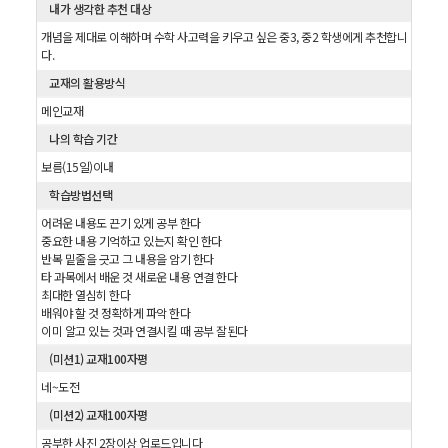
내가 생각한 추천 대상
개념을 제대로 이해하며 수학 사고력을 키우고 싶은 중3, 중2 학생에게 추천합니
다.
교재의 활용방식
메인교재
나의 학습 기간
보름(15일)이내
학습방법선택
어려운 내용도 끈기 있게 공부 한다
중요한 내용 기억하고 있는지 확인 한다
반복 밑줄을 긋고 그 내용을 암기 한다
타 과목에서 배운 것 새로운 내용 연결 한다
최대한 열심히 한다
배워야 할 것 정확하게 파악 한다
이미 알고 있는 것과 연결시킬 때 공부 잘된다
(미션1) 교재100자평
네~도전
(미션2) 교재100자평
공부한 사진 2장이상 업로드입니다