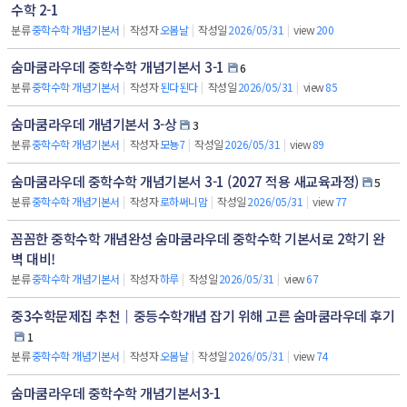
수학 2-1
분류
중학수학 개념기본서
|
작성자
오봄날
|
작성일
2026/05/31
|
view
200
숨마쿰라우데 중학수학 개념기본서 3-1
6
분류
중학수학 개념기본서
|
작성자
된다된다
|
작성일
2026/05/31
|
view
85
숨마쿰라우데 개념기본서 3-상
3
분류
중학수학 개념기본서
|
작성자
모뇽7
|
작성일
2026/05/31
|
view
89
숨마쿰라우데 중학수학 개념기본서 3-1 (2027 적용 새교육과정)
5
분류
중학수학 개념기본서
|
작성자
로하써니맘
|
작성일
2026/05/31
|
view
77
꼼꼼한 중학수학 개념완성 숨마쿰라우데 중학수학 기본서로 2학기 완
벽 대비!
분류
중학수학 개념기본서
|
작성자
하루
|
작성일
2026/05/31
|
view
67
중3수학문제집 추천｜중등수학개념 잡기 위해 고른 숨마쿰라우데 후기
1
분류
중학수학 개념기본서
|
작성자
오봄날
|
작성일
2026/05/31
|
view
74
숨마쿰라우데 중학수학 개념기본서3-1