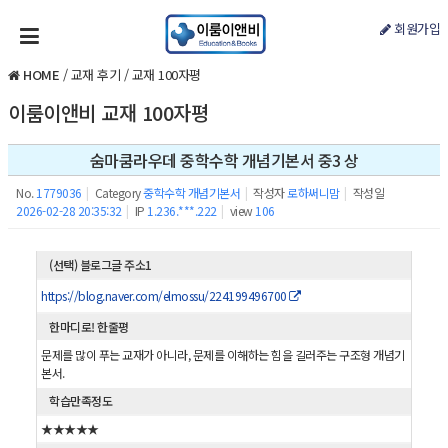
회원가입
HOME
/
교재 후기
/
교재 100자평
이룸이앤비 교재 100자평
숨마쿰라우데 중학수학 개념기본서 중3 상
No.
1779036
|
Category
중학수학 개념기본서
|
작성자
로하써니맘
|
작성일
2026-02-28 20:35:32
|
IP
1.236.***.222
|
view
106
(선택) 블로그글 주소1
https://blog.naver.com/elmossu/224199496700
한마디로! 한줄평
문제를 많이 푸는 교재가 아니라, 문제를 이해하는 힘을 길러주는 구조형 개념기
본서.
학습만족정도
★★★★★