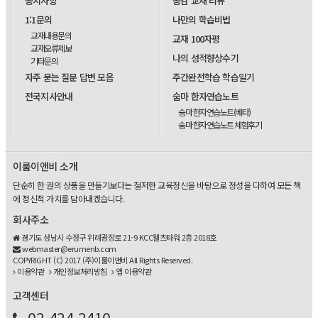
공지사항
공감 교재 리뷰
1:1문의
나만의 학습비법
교재내용문의
교재 100자평
교재오류제보
나의 성적향상수기
기타문의
자주 묻는 질문 답변 모음
주간완전학습 학습일기
전국지사안내
숨마 한자연습노트
숨마 한자연습노트(베타)
숨마 한자연습노트 체험후기
이룸이앤비 소개
단순히 한 권의 상품을 만들기보다는 철저한 교육정신을 바탕으로 정성을 다하여 모든 책
에 정신적 가치를 담아내겠습니다.
회사주소
경기도 성남시 수정구 위례광장로 21-9 KCC웰츠타워 2층 2018호
webmaster@erumenb.com
COPYRIGHT (C) 2017 (주)이룸이앤비 All Rights Reserved.
이용약관
개인정보처리방침
앱 이용약관
고객센터