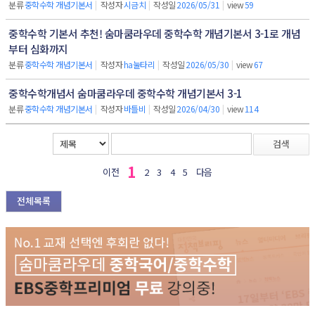
분류
중학수학 개념기본서
|
작성자
시금치
|
작성일
2026/05/31
|
view
59
중학수학 기본서 추천! 숨마쿰라우데 중학수학 개념기본서 3-1로 개념
부터 심화까지
분류
중학수학 개념기본서
|
작성자
ha눌타리
|
작성일
2026/05/30
|
view
67
중학수학개념서 숨마쿰라우데 중학수학 개념기본서 3-1
분류
중학수학 개념기본서
|
작성자
바틀비
|
작성일
2026/04/30
|
view
114
검색
1
이전
2
3
4
5
다음
전체목록