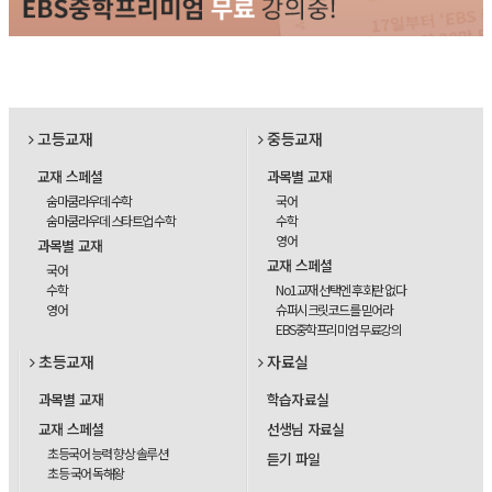
고등교재
중등교재
교재 스페셜
과목별 교재
숨마쿰라우데 수학
국어
숨마쿰라우데 스타트업 수학
수학
영어
과목별 교재
교재 스페셜
국어
수학
No1교재 선택엔 후회란 없다
영어
슈퍼시크릿코드를 믿어라
EBS중학프리미엄 무료강의
초등교재
자료실
과목별 교재
학습자료실
교재 스페셜
선생님 자료실
초등국어 능력 향상 솔루션
듣기 파일
초등 국어 독해왕