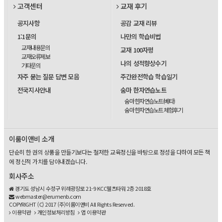
고객센터
교재 후기
공지사항
공감 교재 리뷰
1:1문의
나만의 학습비법
교재내용문의
교재 100자평
교재오류제보
나의 성적향상수기
기타문의
자주 묻는 질문 답변 모음
주간완전학습 학습일기
전국지사안내
숨마 한자연습노트
숨마 한자연습노트(베타)
숨마 한자연습노트 체험후기
이룸이앤비 소개
단순히 한 권의 상품을 만들기보다는 철저한 교육정신을 바탕으로 정성을 다하여 모든 책
에 정신적 가치를 담아내겠습니다.
회사주소
경기도 성남시 수정구 위례광장로 21-9 KCC웰츠타워 2층 2018호
webmaster@erumenb.com
COPYRIGHT (C) 2017 (주)이룸이앤비 All Rights Reserved.
이용약관
개인정보처리방침
앱 이용약관