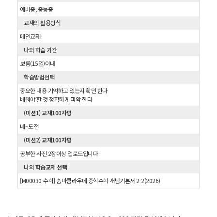
예비중, 중등중
교재의 활용방식
메인교재
나의 학습 기간
보름(15일)이내
학습방법선택
중요한 내용 기억하고 있는지 확인 한다
배워야 할 것 정확하게 파악 한다
(미션1) 교재100자평
네~도전
(미션2) 교재100자평
공부한 사진 2장이상 업로드입니다
나의 학습교재 선택
[M00030-수학] 숨마쿰라우데 중학수학 개념기본서 2-2(2026)