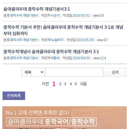
숨마쿰라우데 중학수학 개념기본서3-1
분류
중학수학 개념기본서
|
작성자
시금치
|
작성일
2026/05/31
|
view
59
중학수학 기본서 추천! 숨마쿰라우데 중학수학 개념기본서 3-1로 개념
부터 심화까지
분류
중학수학 개념기본서
|
작성자
ha눌타리
|
작성일
2026/05/30
|
view
67
중학수학개념서 숨마쿰라우데 중학수학 개념기본서 3-1
분류
중학수학 개념기본서
|
작성자
바틀비
|
작성일
2026/04/30
|
view
114
검색
1
이전
2
3
4
5
다음
전체목록