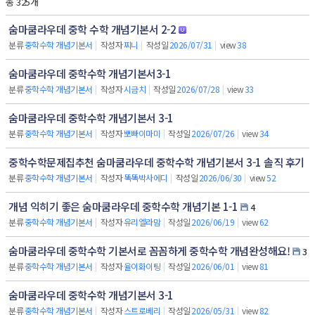
총 325개
숨마쿰라우데 중학 수학 개념기본서 2-2
분류
중학수학 개념기본서
|
작성자
찌니
|
작성일
2026/07/31
|
view
38
숨마쿰라우데 중학수학 개념기본서3-1
분류
중학수학 개념기본서
|
작성자
시금치
|
작성일
2026/07/28
|
view
33
숨마쿰라우데 중학수학 개념기본서 3-1
분류
중학수학 개념기본서
|
작성자
뽀빠이마미
|
작성일
2026/07/26
|
view
34
중학수학문제집추천 숨마쿰라우데 중학수학 개념기본서 3-1 솔직 후기
분류
중학수학 개념기본서
|
작성자
똑똑박사에디
|
작성일
2026/06/30
|
view
52
개념 익히기 좋은 숨마쿰라우데 중학수학 개념기본 1-1
4
분류
중학수학 개념기본서
|
작성자
유리엘라맘
|
작성일
2026/06/19
|
view
62
숨마쿰라우데 중학수학 기본서로 꼼꼼하게 중학수학 개념완성해요!
3
분류
중학수학 개념기본서
|
작성자
율이화이팅
|
작성일
2026/06/01
|
view
81
숨마쿰라우데 중학수학 개념기본서 3-1
분류
중학수학 개념기본서
|
작성자
스트로베리
|
작성일
2026/05/31
|
view
82