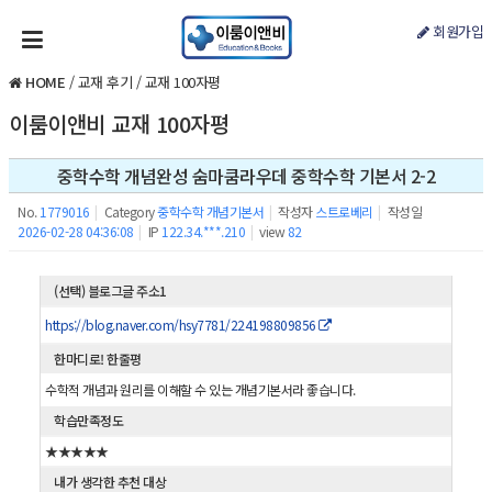
회원가입
HOME
/
교재 후기
/
교재 100자평
이룸이앤비 교재 100자평
중학수학 개념완성 숨마쿰라우데 중학수학 기본서 2-2
No.
1779016
|
Category
중학수학 개념기본서
|
작성자
스트로베리
|
작성일
2026-02-28 04:36:08
|
IP
122.34.***.210
|
view
82
(선택) 블로그글 주소1
https://blog.naver.com/hsy7781/224198809856
한마디로! 한줄평
수학적 개념과 원리를 이해할 수 있는 개념기본서라 좋습니다.
학습만족정도
★★★★★
내가 생각한 추천 대상