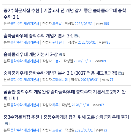
중2수학문제집 추천｜기말고사 전 개념 잡기 좋은 숨마쿰라우데 중학
수학 2-1
분류
중학수학 개념기본서
|
작성자
오봄날
|
작성일
2026/05/31
|
view
199
숨마쿰라우데 중학수학 개념기본서 3-1
6
분류
중학수학 개념기본서
|
작성자
된다된다
|
작성일
2026/05/31
|
view
85
숨마쿰라우데 개념기본서 3-상
3
분류
중학수학 개념기본서
|
작성자
모뇽7
|
작성일
2026/05/31
|
view
89
숨마쿰라우데 중학수학 개념기본서 3-1 (2027 적용 새교육과정)
5
분류
중학수학 개념기본서
|
작성자
로하써니맘
|
작성일
2026/05/31
|
view
77
꼼꼼한 중학수학 개념완성 숨마쿰라우데 중학수학 기본서로 2학기 완
벽 대비!
분류
중학수학 개념기본서
|
작성자
하루
|
작성일
2026/05/31
|
view
67
중3수학문제집 추천｜중등수학개념 잡기 위해 고른 숨마쿰라우데 후기
1
분류
중학수학 개념기본서
|
작성자
오봄날
|
작성일
2026/05/31
|
view
73