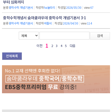
부터 심화까지
분류
중학수학 개념기본서
|
작성자
ha눌타리
|
작성일
2026/05/30
|
view
67
중학수학개념서 숨마쿰라우데 중학수학 개념기본서 3-1
분류
중학수학 개념기본서
|
작성자
바틀비
|
작성일
2026/04/30
|
view
114
검색
1
이전
2
3
4
5
다음
전체목록