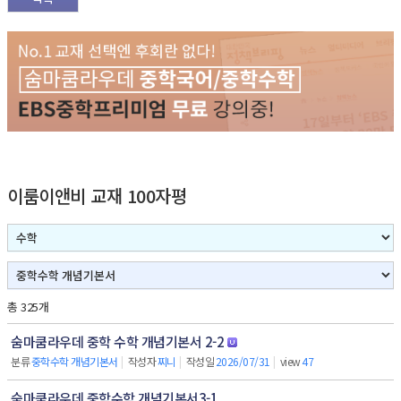
이룸이앤비 교재 100자평
총 325개
숨마쿰라우데 중학 수학 개념기본서 2-2
분류
중학수학 개념기본서
|
작성자
찌니
|
작성일
2026/07/31
|
view
47
숨마쿰라우데 중학수학 개념기본서3-1