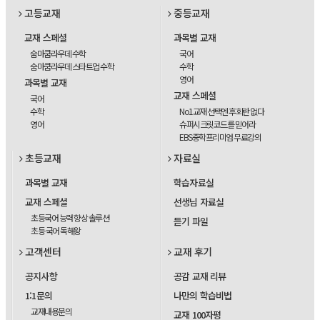
고등교재
중등교재
교재 스페셜
과목별 교재
숨마쿰라우데 수학
국어
숨마쿰라우데 스타트업 수학
수학
영어
과목별 교재
교재 스페셜
국어
수학
No1교재 선택엔 후회란 없다
영어
슈퍼시크릿코드를 믿어라
EBS중학프리미엄 무료강의
초등교재
자료실
과목별 교재
학습자료실
교재 스페셜
선생님 자료실
초등국어 능력 향상 솔루션
듣기 파일
초등 국어 독해왕
고객센터
교재 후기
공지사항
공감 교재 리뷰
1:1문의
나만의 학습비법
교재내용문의
교재 100자평