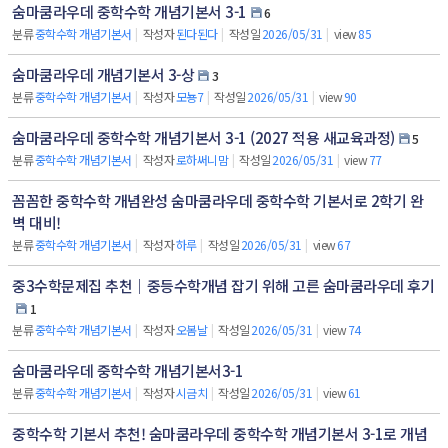
숨마쿰라우데 중학수학 개념기본서 3-1
6
분류
중학수학 개념기본서
|
작성자
된다된다
|
작성일
2026/05/31
|
view
85
숨마쿰라우데 개념기본서 3-상
3
분류
중학수학 개념기본서
|
작성자
모뇽7
|
작성일
2026/05/31
|
view
90
숨마쿰라우데 중학수학 개념기본서 3-1 (2027 적용 새교육과정)
5
분류
중학수학 개념기본서
|
작성자
로하써니맘
|
작성일
2026/05/31
|
view
77
꼼꼼한 중학수학 개념완성 숨마쿰라우데 중학수학 기본서로 2학기 완
벽 대비!
분류
중학수학 개념기본서
|
작성자
하루
|
작성일
2026/05/31
|
view
67
중3수학문제집 추천｜중등수학개념 잡기 위해 고른 숨마쿰라우데 후기
1
분류
중학수학 개념기본서
|
작성자
오봄날
|
작성일
2026/05/31
|
view
74
숨마쿰라우데 중학수학 개념기본서3-1
분류
중학수학 개념기본서
|
작성자
시금치
|
작성일
2026/05/31
|
view
61
중학수학 기본서 추천! 숨마쿰라우데 중학수학 개념기본서 3-1로 개념