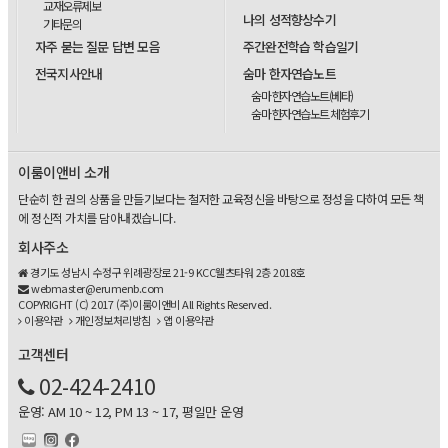
교재오류제보
나의 성적향상수기
기타문의
자주 묻는 질문 답변 모음
주간완전학습 학습일기
전국지사안내
숨마 한자연습노트
숨마 한자연습노트(베타)
숨마 한자연습노트 체험후기
이룸이앤비 소개
단순히 한 권의 상품을 만들기보다는 철저한 교육정신을 바탕으로 정성을 다하여 모든 책
에 정신적 가치를 담아내겠습니다.
회사주소
경기도 성남시 수정구 위례광장로 21-9 KCC웰츠타워 2층 2018호
webmaster@erumenb.com
COPYRIGHT (C) 2017 (주)이룸이앤비 All Rights Reserved.
이용약관
개인정보처리방침
앱 이용약관
고객센터
02-424-2410
운영: AM 10 ~ 12, PM 13 ~ 17, 평일만 운영