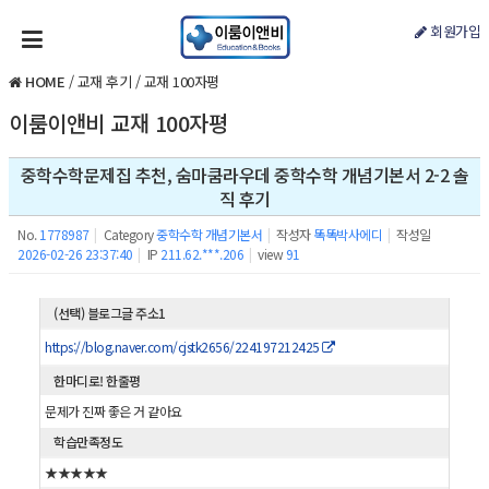
회원가입
HOME
/
교재 후기
/
교재 100자평
이룸이앤비 교재 100자평
중학수학문제집 추천, 숨마쿰라우데 중학수학 개념기본서 2-2 솔
직 후기
No.
1778987
|
Category
중학수학 개념기본서
|
작성자
똑똑박사에디
|
작성일
2026-02-26 23:37:40
|
IP
211.62.***.206
|
view
91
(선택) 블로그글 주소1
https://blog.naver.com/cjstk2656/224197212425
한마디로! 한줄평
문제가 진짜 좋은 거 같아요
학습만족정도
★★★★★