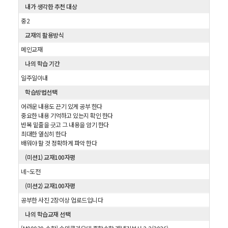
내가 생각한 추천 대상
중2
교재의 활용방식
메인교재
나의 학습 기간
일주일이내
학습방법선택
어려운 내용도 끈기 있게 공부 한다
중요한 내용 기억하고 있는지 확인 한다
반복 밑줄을 긋고 그 내용을 암기 한다
최대한 열심히 한다
배워야 할 것 정확하게 파악 한다
(미션1) 교재100자평
네~도전
(미션2) 교재100자평
공부한 사진 2장이상 업로드입니다
나의 학습교재 선택