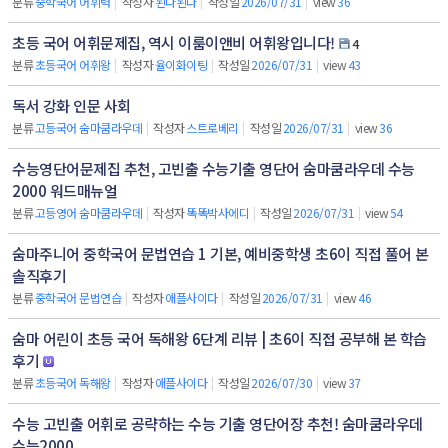
분류
중학국어 어휘력
|
작성자
된다된다
|
작성일
2026/07/31
|
view
36
초등 국어 어휘문제집, 역시 이룸이앤비 어휘왕입니다!
4
분류
초등국어 어휘왕
|
작성자
율이화이팅
|
작성일
2026/07/31
|
view
43
독서 강화 인문 사회
분류
고등국어 숨마쿰라우데
|
작성자
스트로베리
|
작성일
2026/07/31
|
view
36
수능영단어문제집 추천, 고빈출 수능기출 영단어 숨마쿰라우데 수능
2000 워드매뉴얼
분류
고등영어 숨마쿰라우데
|
작성자
똑똑박사에디
|
작성일
2026/07/31
|
view
54
숨마주니어 중학국어 문법연습 1 기본, 예비중학생 초6이 직접 풀어 본
솔직후기
분류
중학국어 문법연습
|
작성자
애플사이다
|
작성일
2026/07/31
|
view
46
숨마 어린이 초등 국어 독해왕 6단계 리뷰 | 초6이 직접 공부해 본 학습
후기
분류
초등국어 독해왕
|
작성자
애플사이다
|
작성일
2026/07/30
|
view
37
수능 고빈출 어휘로 공략하는 수능 기출 영단어장 추천! 숨마쿰라우데
수능2000