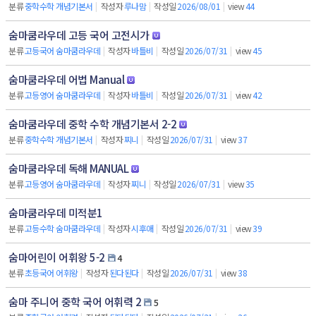
분류
중학수학 개념기본서
|
작성자
루나맘
|
작성일
2026/08/01
|
view
44
숨마쿰라우데 고등 국어 고전시가
분류
고등국어 숨마쿰라우데
|
작성자
바틀비
|
작성일
2026/07/31
|
view
45
숨마쿰라우데 어법 Manual
분류
고등영어 숨마쿰라우데
|
작성자
바틀비
|
작성일
2026/07/31
|
view
42
숨마쿰라우데 중학 수학 개념기본서 2-2
분류
중학수학 개념기본서
|
작성자
찌니
|
작성일
2026/07/31
|
view
37
숨마쿰라우데 독해 MANUAL
분류
고등영어 숨마쿰라우데
|
작성자
찌니
|
작성일
2026/07/31
|
view
35
숨마쿰라우데 미적분1
분류
고등수학 숨마쿰라우데
|
작성자
시후애
|
작성일
2026/07/31
|
view
39
숨마어린이 어휘왕 5-2
4
분류
초등국어 어휘왕
|
작성자
된다된다
|
작성일
2026/07/31
|
view
38
숨마 주니어 중학 국어 어휘력 2
5