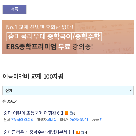
목록
이룸이앤비 교재 100자평
총 3561개
숨마 어린이 초등국어 어휘왕 6-1
6
분류
초등국어 어휘왕
|
작성자
루나맘
|
작성일
2026/08/01
|
view
51
숨마쿰라우데 중학수학 개념기본서 1-1
4