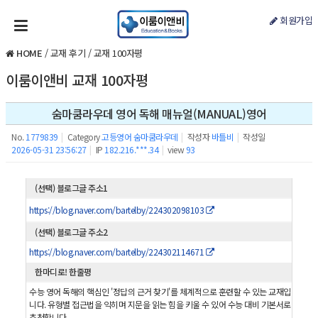
회원가입
HOME
/
교재 후기
/
교재 100자평
이룸이앤비 교재 100자평
숨마쿰라우데 영어 독해 매뉴얼(MANUAL)영어
No.
1779839
|
Category
고등영어 숨마쿰라우데
|
작성자
바틀비
|
작성일
2026-05-31 23:56:27
|
IP
182.216.***.34
|
view
93
(선택) 블로그글 주소1
https://blog.naver.com/bartelby/224302098103
(선택) 블로그글 주소2
https://blog.naver.com/bartelby/224302114671
한마디로! 한줄평
수능 영어 독해의 핵심인 '정답의 근거 찾기'를 체계적으로 훈련할 수 있는 교재입
니다. 유형별 접근법을 익히며 지문을 읽는 힘을 키울 수 있어 수능 대비 기본서로
추천합니다.