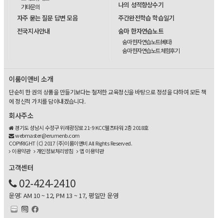
나의 성적향상수기
기타문의
자주 묻는 질문 답변 모음
주간완전학습 학습일기
전국지사안내
숨마 한자연습노트
숨마 한자연습노트(베타)
숨마 한자연습노트 체험후기
이룸이앤비 소개
단순히 한 권의 상품을 만들기보다는 철저한 교육정신을 바탕으로 정성을 다하여 모든 책
에 정신적 가치를 담아내겠습니다.
회사주소
경기도 성남시 수정구 위례광장로 21-9 KCC웰츠타워 2층 2018호
webmaster@erumenb.com
COPYRIGHT (C) 2017 (주)이룸이앤비 All Rights Reserved.
이용약관
개인정보처리방침
앱 이용약관
고객센터
02-424-2410
운영: AM 10 ~ 12, PM 13 ~ 17, 평일만 운영