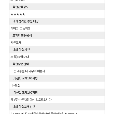
학습만족정도
★★★★★
내가 생각한 추천 대상
예비고, 고등학생
교재의 활용방식
메인교재
나의 학습 기간
보름(15일)이내
학습방법선택
모든 내용을 다 외우려 애쓴다
(미션1) 교재100자평
네~도전
(미션2) 교재100자평
공부한 사진 2장이상 업로드입니다
나의 학습교재 선택
[HS019-영어] 숨마쿰라우데 영어 독해 매뉴얼(MANUAL)