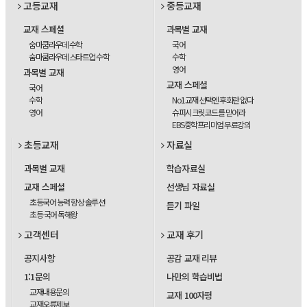
고등교재
중등교재
교재 스페셜
과목별 교재
숨마쿰라우데 수학
국어
숨마쿰라우데 스타트업 수학
수학
영어
과목별 교재
교재 스페셜
국어
수학
No1교재 선택엔 후회란 없다
영어
슈퍼시크릿코드를 믿어라
EBS중학프리미엄 무료강의
초등교재
자료실
과목별 교재
학습자료실
교재 스페셜
선생님 자료실
초등국어 능력 향상 솔루션
듣기 파일
초등 국어 독해왕
고객센터
교재 후기
공지사항
공감 교재 리뷰
1:1문의
나만의 학습비법
교재내용문의
교재 100자평
교재오류제보