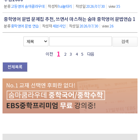
분류
고등영어 숨마쿰라우데
|
작성자
ha눌타리
|
작성일
2026/07/30
|
view
35
중학영어 문법 문제집 추천, 쓰면서 마스하는 숨마 중학영어 문법연습 1
분류
중학영어 문법 연습
|
작성자
세븐사인
|
작성일
2026/07/30
|
view
26
검색
1
이전
2
3
4
5
다음
전체목록