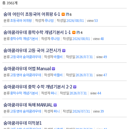
총 3561개
숨마 어린이 초등국어 어휘왕 6-1
6
분류
초등국어 어휘왕
|
작성자
루나맘
|
작성일
2026/08/01
|
view
53
숨마쿰라우데 중학수학 개념기본서 1-1
4
분류
중학수학 개념기본서
|
작성자
루나맘
|
작성일
2026/08/01
|
view
48
숨마쿰라우데 고등 국어 고전시가
분류
고등국어 숨마쿰라우데
|
작성자
바틀비
|
작성일
2026/07/31
|
view
49
숨마쿰라우데 어법 Manual
분류
고등영어 숨마쿰라우데
|
작성자
바틀비
|
작성일
2026/07/31
|
view
47
숨마쿰라우데 중학 수학 개념기본서 2-2
분류
중학수학 개념기본서
|
작성자
찌니
|
작성일
2026/07/31
|
view
44
숨마쿰라우데 독해 MANUAL
분류
고등영어 숨마쿰라우데
|
작성자
찌니
|
작성일
2026/07/31
|
view
39
숨마쿰라우데 미적분1