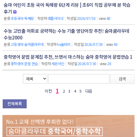
숨마 어린이 초등 국어 독해왕 6단계 리뷰 | 초6이 직접 공부해 본 학습
후기
분류
초등국어 독해왕
|
작성자
애플사이다
|
작성일
2026/07/30
|
view
40
수능 고빈출 어휘로 공략하는 수능 기출 영단어장 추천! 숨마쿰라우데
수능2000
분류
고등영어 숨마쿰라우데
|
작성자
ha눌타리
|
작성일
2026/07/30
|
view
40
중학영어 문법 문제집 추천, 쓰면서 마스하는 숨마 중학영어 문법연습 1
분류
중학영어 문법 연습
|
작성자
세븐사인
|
작성일
2026/07/30
|
view
28
검색
1
이전
2
3
4
5
다음
전체목록