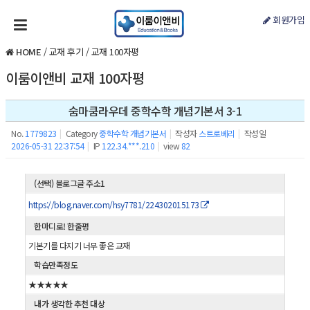
회원가입
HOME
/
교재 후기
/
교재 100자평
이룸이앤비 교재 100자평
숨마쿰라우데 중학수학 개념기본서 3-1
No.
1779823
|
Category
중학수학 개념기본서
|
작성자
스트로베리
|
작성일
2026-05-31 22:37:54
|
IP
122.34.***.210
|
view
82
(선택) 블로그글 주소1
https://blog.naver.com/hsy7781/224302015173
한마디로! 한줄평
기본기를 다지기 너무 좋은 교재
학습만족정도
★★★★★
내가 생각한 추천 대상