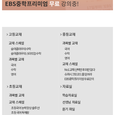
고등교재
중등교재
교재 스페셜
과목별 교재
숨마쿰라우데 수학
국어
숨마쿰라우데 스타트업 수학
수학
영어
과목별 교재
교재 스페셜
국어
수학
No1교재 선택엔 후회란 없다
영어
슈퍼시크릿코드를 믿어라
EBS중학프리미엄 무료강의
초등교재
자료실
과목별 교재
학습자료실
교재 스페셜
선생님 자료실
초등국어 능력 향상 솔루션
듣기 파일
초등 국어 독해왕