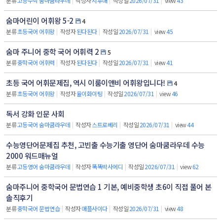
분류
고등수학 숨마쿰라우데
|
작성자
시후애
|
작성일
2026/07/31
|
view
43
숨마어린이 어휘왕 5-2
4
분류
초등국어 어휘왕
|
작성자
된다된다
|
작성일
2026/07/31
|
view
45
숨마 주니어 중학 국어 어휘력 2
5
분류
중학국어 어휘력
|
작성자
된다된다
|
작성일
2026/07/31
|
view
41
초등 국어 어휘문제집, 역시 이룸이앤비 어휘왕입니다!
4
분류
초등국어 어휘왕
|
작성자
율이화이팅
|
작성일
2026/07/31
|
view
46
독서 강화 인문 사회
분류
고등국어 숨마쿰라우데
|
작성자
스트로베리
|
작성일
2026/07/31
|
view
44
수능영단어문제집 추천, 고빈출 수능기출 영단어 숨마쿰라우데 수능
2000 워드매뉴얼
분류
고등영어 숨마쿰라우데
|
작성자
똑똑박사에디
|
작성일
2026/07/31
|
view
62
숨마주니어 중학국어 문법연습 1 기본, 예비중학생 초6이 직접 풀어 본
솔직후기
분류
중학국어 문법연습
|
작성자
애플사이다
|
작성일
2026/07/31
|
view
48