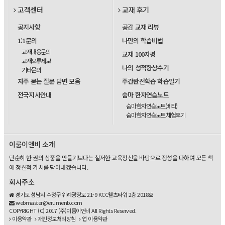
고객센터
교재 후기
공지사항
공감 교재 리뷰
1:1문의
나만의 학습비법
교재내용문의
교재 100자평
교재오류제보
나의 성적향상수기
기타문의
자주 묻는 질문 답변 모음
주간완전학습 학습일기
전국지사안내
숨마 한자연습노트
숨마 한자연습노트(베타)
숨마 한자연습노트 체험후기
이룸이앤비 소개
단순히 한 권의 상품을 만들기보다는 철저한 교육정신을 바탕으로 정성을 다하여 모든 책
에 정신적 가치를 담아내겠습니다.
회사주소
경기도 성남시 수정구 위례광장로 21-9 KCC웰츠타워 2층 2018호
webmaster@erumenb.com
COPYRIGHT (C) 2017 (주)이룸이앤비 All Rights Reserved.
이용약관
개인정보처리방침
앱 이용약관