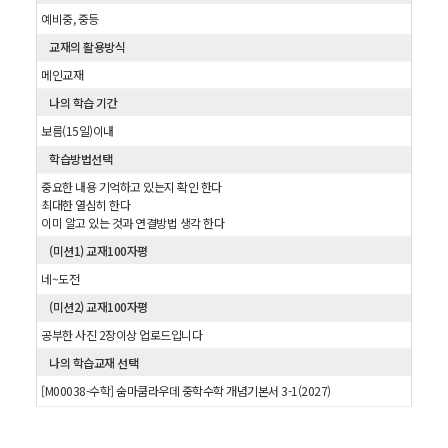
예비중, 중등
교재의 활용방식
메인교재
나의 학습 기간
보름(15일)이내
학습방법선택
중요한 내용 기억하고 있는지 확인 한다
최대한 열심히 한다
이미 알고 있는 것과 연결방법 생각 한다
(미션1) 교재100자평
네~도전
(미션2) 교재100자평
공부한 사진 2장이상 업로드입니다
나의 학습교재 선택
[M00038-수학] 숨마쿰라우데 중학수학 개념기본서 3-1(2027)