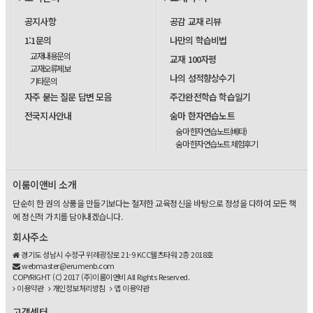
공지사항
공감 교재 리뷰
1:1문의
나만의 학습비법
교재내용문의
교재 100자평
교재오류제보
나의 성적향상수기
기타문의
자주 묻는 질문 답변 모음
주간완전학습 학습일기
전국지사안내
숨마 한자연습노트
숨마 한자연습노트(베타)
숨마 한자연습노트 체험후기
이룸이앤비 소개
단순히 한 권의 상품을 만들기보다는 철저한 교육정신을 바탕으로 정성을 다하여 모든 책
에 정신적 가치를 담아내겠습니다.
회사주소
경기도 성남시 수정구 위례광장로 21-9 KCC웰츠타워 2층 2018호
webmaster@erumenb.com
COPYRIGHT (C) 2017 (주)이룸이앤비 All Rights Reserved.
이용약관
개인정보처리방침
앱 이용약관
고객센터