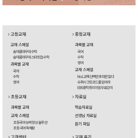
고등교재
중등교재
교재 스페셜
과목별 교재
숨마쿰라우데 수학
국어
숨마쿰라우데 스타트업 수학
수학
영어
과목별 교재
교재 스페셜
국어
수학
No1교재 선택엔 후회란 없다
영어
슈퍼시크릿코드를 믿어라
EBS중학프리미엄 무료강의
초등교재
자료실
과목별 교재
학습자료실
교재 스페셜
선생님 자료실
초등국어 능력 향상 솔루션
듣기 파일
초등 국어 독해왕
고객센터
교재 후기