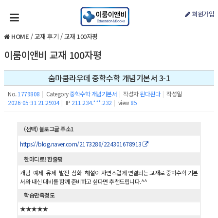
회원가입
HOME
/
교재 후기
/
교재 100자평
이룸이앤비 교재 100자평
숨마쿰라우데 중학수학 개념기본서 3-1
No.
1779808
|
Category
중학수학 개념기본서
|
작성자
된다된다
|
작성일
2026-05-31 21:29:04
|
IP
211.234.***.232
|
view
85
(선택) 블로그글 주소1
https://blog.naver.com/2173286/224301678913
한마디로! 한줄평
개념–예제–유제–발전–심화–해설이 자연스럽게 연결되는 교재로 중학수학 기본
서와 내신 대비를 함께 준비하고 싶다면 추천드립니다.^^
학습만족정도
★★★★★