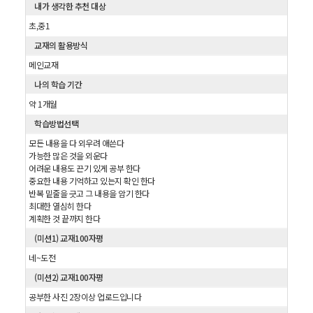
내가 생각한 추천 대상
초,중1
교재의 활용방식
메인교재
나의 학습 기간
약 1개월
학습방법선택
모든 내용을 다 외우려 애쓴다
가능한 많은 것을 외운다
어려운 내용도 끈기 있게 공부 한다
중요한 내용 기억하고 있는지 확인 한다
반복 밑줄을 긋고 그 내용을 암기 한다
최대한 열심히 한다
계획한 것 끝까지 한다
(미션1) 교재100자평
네~도전
(미션2) 교재100자평
공부한 사진 2장이상 업로드입니다