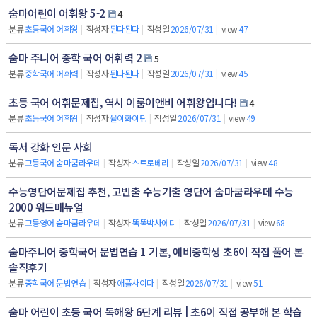
숨마어린이 어휘왕 5-2
4
분류
초등국어 어휘왕
|
작성자
된다된다
|
작성일
2026/07/31
|
view
47
숨마 주니어 중학 국어 어휘력 2
5
분류
중학국어 어휘력
|
작성자
된다된다
|
작성일
2026/07/31
|
view
45
초등 국어 어휘문제집, 역시 이룸이앤비 어휘왕입니다!
4
분류
초등국어 어휘왕
|
작성자
율이화이팅
|
작성일
2026/07/31
|
view
49
독서 강화 인문 사회
분류
고등국어 숨마쿰라우데
|
작성자
스트로베리
|
작성일
2026/07/31
|
view
48
수능영단어문제집 추천, 고빈출 수능기출 영단어 숨마쿰라우데 수능
2000 워드매뉴얼
분류
고등영어 숨마쿰라우데
|
작성자
똑똑박사에디
|
작성일
2026/07/31
|
view
68
숨마주니어 중학국어 문법연습 1 기본, 예비중학생 초6이 직접 풀어 본
솔직후기
분류
중학국어 문법연습
|
작성자
애플사이다
|
작성일
2026/07/31
|
view
51
숨마 어린이 초등 국어 독해왕 6단계 리뷰 | 초6이 직접 공부해 본 학습