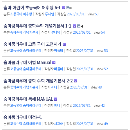
숨마 어린이 초등국어 어휘왕 6-1
6
분류
초등국어 어휘왕
|
작성자
루나맘
|
작성일
2026/08/01
|
view
59
숨마쿰라우데 중학수학 개념기본서 1-1
4
분류
중학수학 개념기본서
|
작성자
루나맘
|
작성일
2026/08/01
|
view
54
숨마쿰라우데 고등 국어 고전시가
분류
고등국어 숨마쿰라우데
|
작성자
바틀비
|
작성일
2026/07/31
|
view
53
숨마쿰라우데 어법 Manual
분류
고등영어 숨마쿰라우데
|
작성자
바틀비
|
작성일
2026/07/31
|
view
52
숨마쿰라우데 중학 수학 개념기본서 2-2
분류
중학수학 개념기본서
|
작성자
찌니
|
작성일
2026/07/31
|
view
48
숨마쿰라우데 독해 MANUAL
분류
고등영어 숨마쿰라우데
|
작성자
찌니
|
작성일
2026/07/31
|
view
42
숨마쿰라우데 미적분1
분류
고등수학 숨마쿰라우데
|
작성자
시후애
|
작성일
2026/07/31
|
view
49