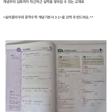
개념부터 심화까지 차근차근 실력을 쌓아갈 수 있는 교재로
<숨마쿰라우데 중학수학 개념기본서 3-1>을 강력 추천드려요.^^