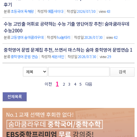
후기
분류
초등국어 독해왕
|
작성자
애플사이다
|
작성일
2026/07/30
|
view
43
수능 고빈출 어휘로 공략하는 수능 기출 영단어장 추천! 숨마쿰라우데
수능2000
분류
고등영어 숨마쿰라우데
|
작성자
ha눌타리
|
작성일
2026/07/30
|
view
42
중학영어 문법 문제집 추천, 쓰면서 마스하는 숨마 중학영어 문법연습 1
분류
중학영어 문법 연습
|
작성자
세븐사인
|
작성일
2026/07/30
|
view
29
검색
1
이전
2
3
4
5
다음
전체목록