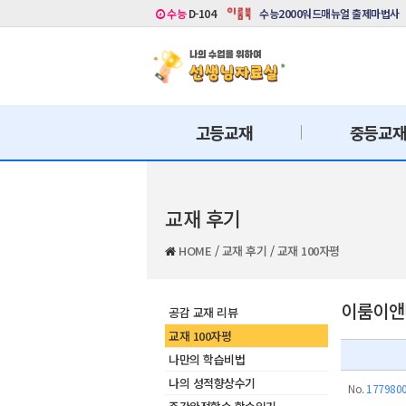
수능
D-104
수능2000워드매뉴얼 출제마법사
고등교재
중등교
교재 후기
HOME
/
교재 후기
/
교재 100자평
이룸이앤비
공감 교재 리뷰
교재 100자평
나만의 학습비법
나의 성적향상수기
No.
177980