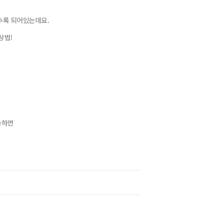
수록 되어있는데요.
상법!
지
습하면