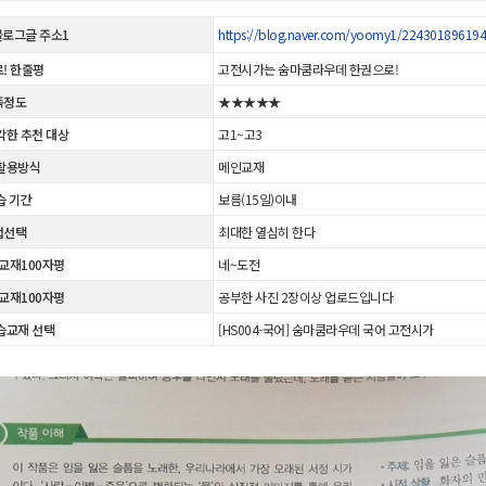
 블로그글 주소1
https://blog.naver.com/yoomy1/22430189619
! 한줄평
고전시가는 숨마쿰라우데 한권으로!
족정도
★★★★★
각한 추천 대상
고1~고3
활용방식
메인교재
습 기간
보름(15일)이내
법선택
최대한 열심히 한다
 교재100자평
네~도전
 교재100자평
공부한 사진 2장이상 업로드입니다
습교재 선택
[HS004-국어] 숨마쿰라우데 국어 고전시가