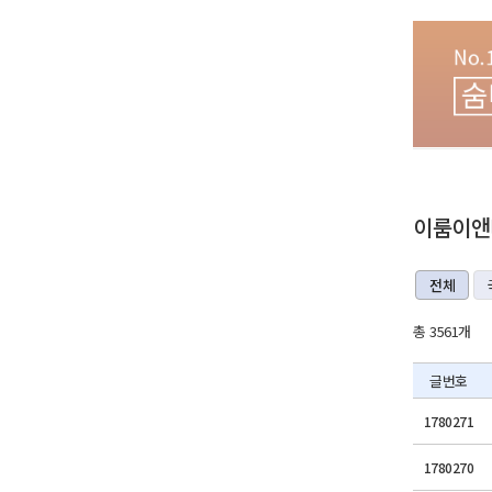
이룸이앤비
전체
총 3561개
글번호
1780271
1780270