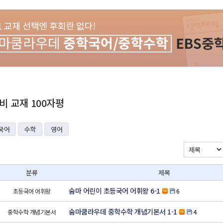
 교재 100자평
국어
수학
영어
분류
제목
숨마 어린이 초등국어 어휘왕 6-1
초등국어 어휘왕
6
숨마쿰라우데 중학수학 개념기본서 1-1
중학수학 개념기본서
4