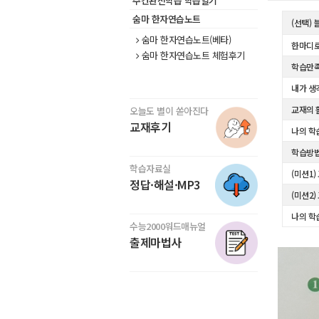
주간완전학습 학습일기
숨마 한자연습노트
(선택)
숨마 한자연습노트(베타)
한마디로
숨마 한자연습노트 체험후기
학습만
내가 생
교재의 
오늘도 별이 쏟아진다
교재후기
나의 학
학습방
학습자료실
(미션1)
정답·해설·MP3
(미션2)
나의 학
수능2000워드매뉴얼
출제마법사