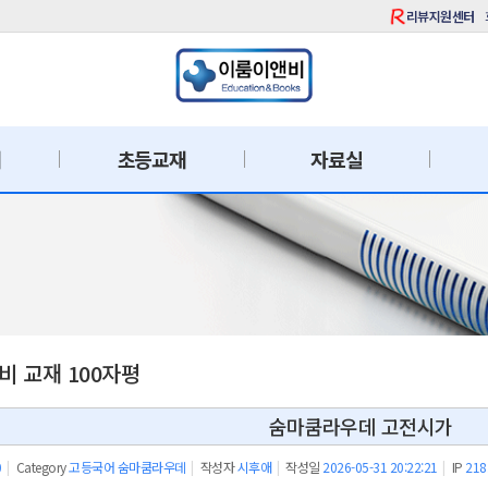
리뷰지원센터
재
초등교재
자료실
 교재 100자평
숨마쿰라우데 고전시가
0
|
Category
고등국어 숨마쿰라우데
|
작성자
시후애
|
작성일
2026-05-31 20:22:21
|
IP
218