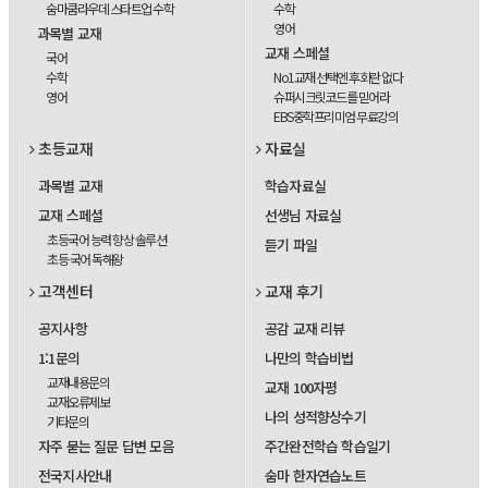
숨마쿰라우데 스타트업 수학
수학
영어
과목별 교재
교재 스페셜
국어
수학
No1교재 선택엔 후회란 없다
영어
슈퍼시크릿코드를 믿어라
EBS중학프리미엄 무료강의
초등교재
자료실
과목별 교재
학습자료실
교재 스페셜
선생님 자료실
초등국어 능력 향상 솔루션
듣기 파일
초등 국어 독해왕
고객센터
교재 후기
공지사항
공감 교재 리뷰
1:1문의
나만의 학습비법
교재내용문의
교재 100자평
교재오류제보
나의 성적향상수기
기타문의
자주 묻는 질문 답변 모음
주간완전학습 학습일기
전국지사안내
숨마 한자연습노트