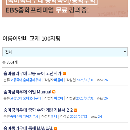
이룸이앤비 교재 100자평
총 3561개
숨마쿰라우데 고등 국어 고전시가
분류
고등국어 숨마쿰라우데
|
작성자
바틀비
|
작성일
2026/07/31
|
view
26
숨마쿰라우데 어법 Manual
분류
고등영어 숨마쿰라우데
|
작성자
바틀비
|
작성일
2026/07/31
|
view
26
숨마쿰라우데 중학 수학 개념기본서 2-2
분류
중학수학 개념기본서
|
작성자
찌니
|
작성일
2026/07/31
|
view
24
숨마쿰라우데 독해 MANUAL