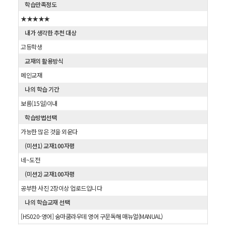
학습만족정도
★★★★★
내가 생각한 추천 대상
고등학생
교재의 활용방식
메인교재
나의 학습 기간
보름(15일)이내
학습방법선택
가능한 많은 것을 외운다
(미션1) 교재100자평
네~도전
(미션2) 교재100자평
공부한 사진 2장이상 업로드입니다
나의 학습교재 선택
[HS020-영어] 숨마쿰라우데 영어 구문독해 매뉴얼(MANUAL)