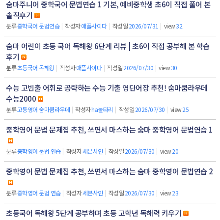
숨마주니어 중학국어 문법연습 1 기본, 예비중학생 초6이 직접 풀어 본
솔직후기
분류
중학국어 문법연습
|
작성자
애플사이다
|
작성일
2026/07/31
|
view
32
숨마 어린이 초등 국어 독해왕 6단계 리뷰 | 초6이 직접 공부해 본 학습
후기
분류
초등국어 독해왕
|
작성자
애플사이다
|
작성일
2026/07/30
|
view
30
수능 고빈출 어휘로 공략하는 수능 기출 영단어장 추천! 숨마쿰라우데
수능2000
분류
고등영어 숨마쿰라우데
|
작성자
ha눌타리
|
작성일
2026/07/30
|
view
25
중학영어 문법 문제집 추천, 쓰면서 마스하는 숨마 중학영어 문법연습 1
분류
중학영어 문법 연습
|
작성자
세븐사인
|
작성일
2026/07/30
|
view
20
중학영어 문법 문제집 추천, 쓰면서 마스하는 숨마 중학영어 문법연습 2
분류
중학영어 문법 연습
|
작성자
세븐사인
|
작성일
2026/07/30
|
view
23
초등국어 독해왕 5단계 공부하며 초등 고학년 독해력 키우기