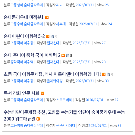
분류
고등영어 숨마쿰라우데
|
작성자
찌니
|
작성일
2026/07/31
|
view
25
숨마쿰라우데 미적분1
분류
고등수학 숨마쿰라우데
|
작성자
시후애
|
작성일
2026/07/31
|
view
24
숨마어린이 어휘왕 5-2
4
분류
초등국어 어휘왕
|
작성자
된다된다
|
작성일
2026/07/31
|
view
27
숨마 주니어 중학 국어 어휘력 2
5
분류
중학국어 어휘력
|
작성자
된다된다
|
작성일
2026/07/31
|
view
23
초등 국어 어휘문제집, 역시 이룸이앤비 어휘왕입니다!
4
분류
초등국어 어휘왕
|
작성자
율이화이팅
|
작성일
2026/07/31
|
view
30
독서 강화 인문 사회
분류
고등국어 숨마쿰라우데
|
작성자
스트로베리
|
작성일
2026/07/31
|
view
22
수능영단어문제집 추천, 고빈출 수능기출 영단어 숨마쿰라우데 수능
2000 워드매뉴얼
분류
고등영어 숨마쿰라우데
|
작성자
똑똑박사에디
|
작성일
2026/07/31
|
view
39