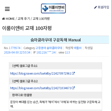
회원가입
HOME
/
교재 후기
/
교재 100자평
이룸이앤비 교재 100자평
숨마쿰라우데 구문독해 Manual
No.
1779574
|
Category
고등영어 숨마쿰라우데
|
작성자
바틀비
|
작성일
2026-04-30 22:55:34
|
IP
182.216.***.34
|
view
113
(선택) 블로그글 주소1
https://blog.naver.com/bartelby/224270972961
(선택) 블로그글 주소2
https://blog.naver.com/bartelby/224271034673
한마디로! 한줄평
문장의 뼈대를 잡는 순간, 독해가 ‘해석’에서 ‘이해’로 바뀌는 실전형 구문독해 교
재.