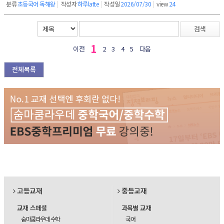
분류
초등국어 독해왕
|
작성자
하루latte
|
작성일
2026/07/30
|
view
24
검색
1
이전
2
3
4
5
다음
전체목록
고등교재
중등교재
교재 스페셜
과목별 교재
숨마쿰라우데 수학
국어