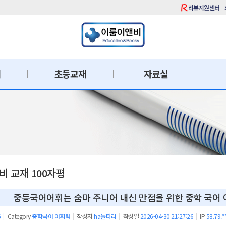
리뷰지원센터
재
초등교재
자료실
 교재 100자평
중등국어어휘는 숨마 주니어 내신 만점을 위한 중학 국어 
6
|
Category
중학국어 어휘력
|
작성자
ha눌타리
|
작성일
2026-04-30 21:27:26
|
IP
58.79.*