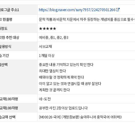
 블로그글 주소1
https://blog.naver.com/suny7957/224270501266
! 한줄평
문학 작품과 비문학 지문에서 자주 등장하는 개념어를 중심으로 필수 
족정도
★★★★★
각한 추천 대상
예비중, 중1, 중2, 중3
활용방식
서브교재
습 기간
1개월 이상
법선택
중요한 내용 기억하고 있는지 확인 한다
최대한 열심히 한다
배워야 할 것 정확하게 파악 한다
이미 알고 있는 것과 연결시킬 때 공부 잘된다
계획한 것 끝까지 한다
 교재100자평
네~도전
 교재100자평
공부한 사진 2장이상 업로드입니다
습교재 선택
[M00026-국어] (개정증보판) 숨마주니어 중학국어 어휘력3