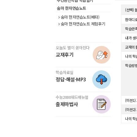
주간완전학습 학습일기
숨마 한자연습노트
(선택)
숨마 한자연습노트(베타)
한마디로
숨마 한자연습노트 체험후기
학습만
내가 생
교재의 
오늘도 별이 쏟아진다
교재후기
나의 학
학습방
학습자료실
정답·해설·MP3
수능2000워드매뉴얼
(미션1)
출제마법사
(미션2)
나의 학