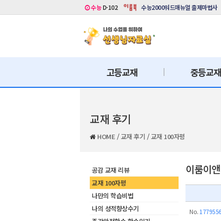
수능
D-102
수능2000워드매뉴얼 출제마법사
고등교재
중등교
교재 후기
HOME
/
교재 후기
/
교재 100자평
이룸이앤비
공감 교재 리뷰
교재 100자평
나만의 학습비법
나의 성적향상수기
No.
177955