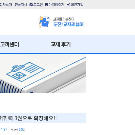
회사소개
전국지사
로그인
마이페이지
회원가입
고객센터
교재 후기
어휘력 3권으로 확장해요!!
**.37
|
view
102