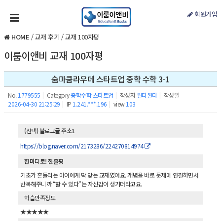
회원가입
HOME
/
교재 후기
/
교재 100자평
이룸이앤비 교재 100자평
숨마쿰라우데 스타트업 중학 수학 3-1
No.
1779555
|
Category
중학수학 스타트업
|
작성자
된다된다
|
작성일
2026-04-30 21:25:29
|
IP
1.241.***.196
|
view
103
(선택) 블로그글 주소1
https://blog.naver.com/2173286/224270814974
한마디로! 한줄평
기초가 흔들리는 아이에게 딱 맞는 교재였어요. 개념을 바로 문제에 연결하면서
반복해주니까 “할 수 있다”는 자신감이 생기더라고요.
학습만족정도
★★★★★