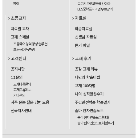
영어
슈퍼시크릿코드를 믿어라
EBS중학프리미엄 무료강의
초등교재
자료실
과목별 교재
학습자료실
교재 스페셜
선생님 자료실
초등국어 능력 향상 솔루션
듣기 파일
초등 국어 독해왕
고객센터
교재 후기
공지사항
공감 교재 리뷰
1:1문의
나만의 학습비법
교재내용문의
교재 100자평
교재오류제보
나의 성적향상수기
기타문의
자주 묻는 질문 답변 모음
주간완전학습 학습일기
전국지사안내
숨마 한자연습노트
숨마 한자연습노트(베타)
숨마 한자연습노트 체험후기