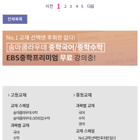
1
이전
2
3
4
5
다음
전체목록
고등교재
중등교재
교재 스페셜
과목별 교재
숨마쿰라우데 수학
국어
숨마쿰라우데 스타트업 수학
수학
영어
과목별 교재
교재 스페셜
국어
수학
No1교재 선택엔 후회란 없다