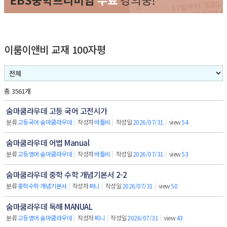
이룸이앤비 교재 100자평
총 3561개
숨마쿰라우데 고등 국어 고전시가
분류
고등국어 숨마쿰라우데
|
작성자
바틀비
|
작성일
2026/07/31
|
view
54
숨마쿰라우데 어법 Manual
분류
고등영어 숨마쿰라우데
|
작성자
바틀비
|
작성일
2026/07/31
|
view
53
숨마쿰라우데 중학 수학 개념기본서 2-2
분류
중학수학 개념기본서
|
작성자
찌니
|
작성일
2026/07/31
|
view
50
숨마쿰라우데 독해 MANUAL
분류
고등영어 숨마쿰라우데
|
작성자
찌니
|
작성일
2026/07/31
|
view
43