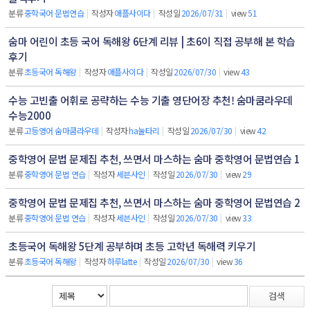
분류
중학국어 문법연습
|
작성자
애플사이다
|
작성일
2026/07/31
|
view
51
숨마 어린이 초등 국어 독해왕 6단계 리뷰 | 초6이 직접 공부해 본 학습
후기
분류
초등국어 독해왕
|
작성자
애플사이다
|
작성일
2026/07/30
|
view
43
수능 고빈출 어휘로 공략하는 수능 기출 영단어장 추천! 숨마쿰라우데
수능2000
분류
고등영어 숨마쿰라우데
|
작성자
ha눌타리
|
작성일
2026/07/30
|
view
42
중학영어 문법 문제집 추천, 쓰면서 마스하는 숨마 중학영어 문법연습 1
분류
중학영어 문법 연습
|
작성자
세븐사인
|
작성일
2026/07/30
|
view
29
중학영어 문법 문제집 추천, 쓰면서 마스하는 숨마 중학영어 문법연습 2
분류
중학영어 문법 연습
|
작성자
세븐사인
|
작성일
2026/07/30
|
view
33
초등국어 독해왕 5단계 공부하며 초등 고학년 독해력 키우기
분류
초등국어 독해왕
|
작성자
하루latte
|
작성일
2026/07/30
|
view
36
검색