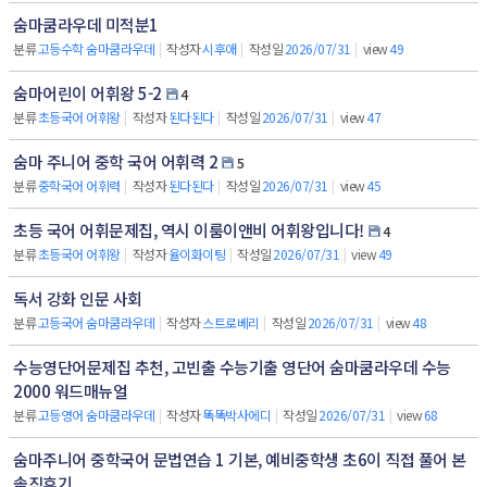
숨마쿰라우데 미적분1
분류
고등수학 숨마쿰라우데
|
작성자
시후애
|
작성일
2026/07/31
|
view
49
숨마어린이 어휘왕 5-2
4
분류
초등국어 어휘왕
|
작성자
된다된다
|
작성일
2026/07/31
|
view
47
숨마 주니어 중학 국어 어휘력 2
5
분류
중학국어 어휘력
|
작성자
된다된다
|
작성일
2026/07/31
|
view
45
초등 국어 어휘문제집, 역시 이룸이앤비 어휘왕입니다!
4
분류
초등국어 어휘왕
|
작성자
율이화이팅
|
작성일
2026/07/31
|
view
49
독서 강화 인문 사회
분류
고등국어 숨마쿰라우데
|
작성자
스트로베리
|
작성일
2026/07/31
|
view
48
수능영단어문제집 추천, 고빈출 수능기출 영단어 숨마쿰라우데 수능
2000 워드매뉴얼
분류
고등영어 숨마쿰라우데
|
작성자
똑똑박사에디
|
작성일
2026/07/31
|
view
68
숨마주니어 중학국어 문법연습 1 기본, 예비중학생 초6이 직접 풀어 본
솔직후기