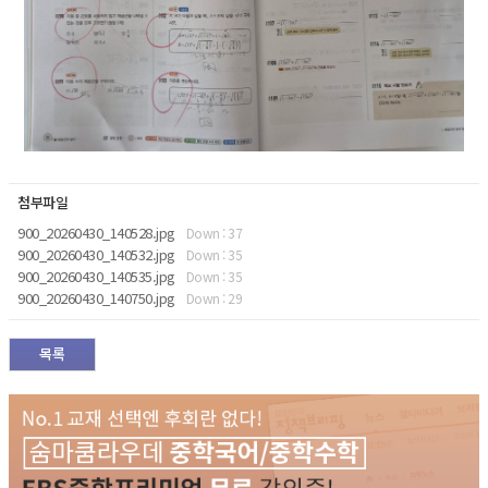
첨부파일
900_20260430_140528.jpg
Down : 37
900_20260430_140532.jpg
Down : 35
900_20260430_140535.jpg
Down : 35
900_20260430_140750.jpg
Down : 29
목록