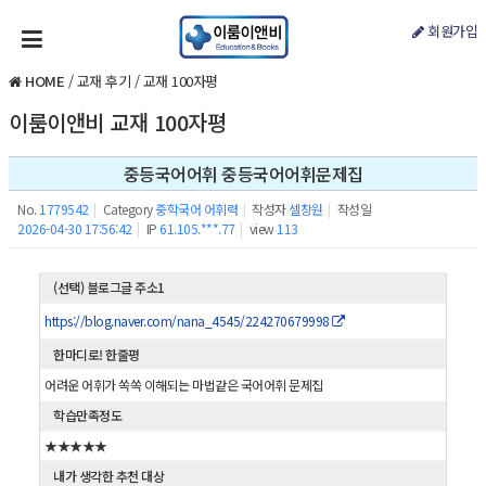
회원가입
HOME
/
교재 후기
/
교재 100자평
이룸이앤비 교재 100자평
중등국어어휘 중등국어어휘문제집
No.
1779542
|
Category
중학국어 어휘력
|
작성자
셀창원
|
작성일
2026-04-30 17:56:42
|
IP
61.105.***.77
|
view
113
(선택) 블로그글 주소1
https://blog.naver.com/nana_4545/224270679998
한마디로! 한줄평
어려운 어휘가 쏙쏙 이해되는 마법같은 국어어휘 문제집
학습만족정도
★★★★★
내가 생각한 추천 대상