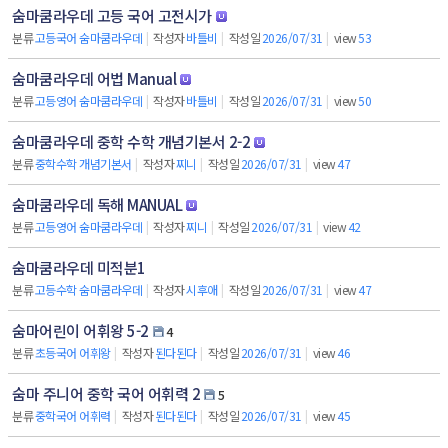
숨마쿰라우데 고등 국어 고전시가
분류
고등국어 숨마쿰라우데
|
작성자
바틀비
|
작성일
2026/07/31
|
view
53
숨마쿰라우데 어법 Manual
분류
고등영어 숨마쿰라우데
|
작성자
바틀비
|
작성일
2026/07/31
|
view
50
숨마쿰라우데 중학 수학 개념기본서 2-2
분류
중학수학 개념기본서
|
작성자
찌니
|
작성일
2026/07/31
|
view
47
숨마쿰라우데 독해 MANUAL
분류
고등영어 숨마쿰라우데
|
작성자
찌니
|
작성일
2026/07/31
|
view
42
숨마쿰라우데 미적분1
분류
고등수학 숨마쿰라우데
|
작성자
시후애
|
작성일
2026/07/31
|
view
47
숨마어린이 어휘왕 5-2
4
분류
초등국어 어휘왕
|
작성자
된다된다
|
작성일
2026/07/31
|
view
46
숨마 주니어 중학 국어 어휘력 2
5
분류
중학국어 어휘력
|
작성자
된다된다
|
작성일
2026/07/31
|
view
45