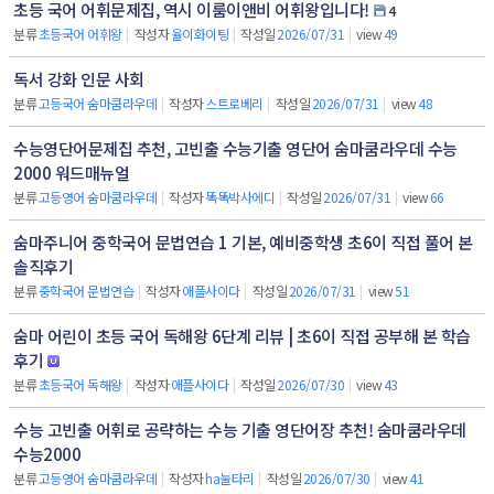
초등 국어 어휘문제집, 역시 이룸이앤비 어휘왕입니다!
4
분류
초등국어 어휘왕
|
작성자
율이화이팅
|
작성일
2026/07/31
|
view
49
독서 강화 인문 사회
분류
고등국어 숨마쿰라우데
|
작성자
스트로베리
|
작성일
2026/07/31
|
view
48
수능영단어문제집 추천, 고빈출 수능기출 영단어 숨마쿰라우데 수능
2000 워드매뉴얼
분류
고등영어 숨마쿰라우데
|
작성자
똑똑박사에디
|
작성일
2026/07/31
|
view
66
숨마주니어 중학국어 문법연습 1 기본, 예비중학생 초6이 직접 풀어 본
솔직후기
분류
중학국어 문법연습
|
작성자
애플사이다
|
작성일
2026/07/31
|
view
51
숨마 어린이 초등 국어 독해왕 6단계 리뷰 | 초6이 직접 공부해 본 학습
후기
분류
초등국어 독해왕
|
작성자
애플사이다
|
작성일
2026/07/30
|
view
43
수능 고빈출 어휘로 공략하는 수능 기출 영단어장 추천! 숨마쿰라우데
수능2000
분류
고등영어 숨마쿰라우데
|
작성자
ha눌타리
|
작성일
2026/07/30
|
view
41