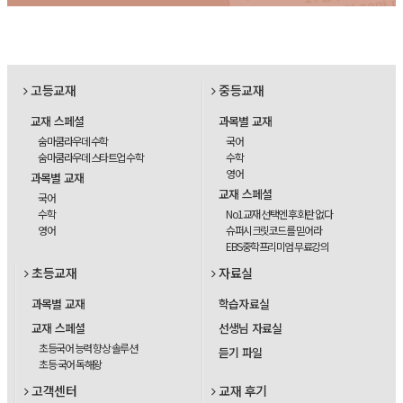
고등교재
중등교재
교재 스페셜
과목별 교재
숨마쿰라우데 수학
국어
숨마쿰라우데 스타트업 수학
수학
영어
과목별 교재
교재 스페셜
국어
수학
No1교재 선택엔 후회란 없다
영어
슈퍼시크릿코드를 믿어라
EBS중학프리미엄 무료강의
초등교재
자료실
과목별 교재
학습자료실
교재 스페셜
선생님 자료실
초등국어 능력 향상 솔루션
듣기 파일
초등 국어 독해왕
고객센터
교재 후기