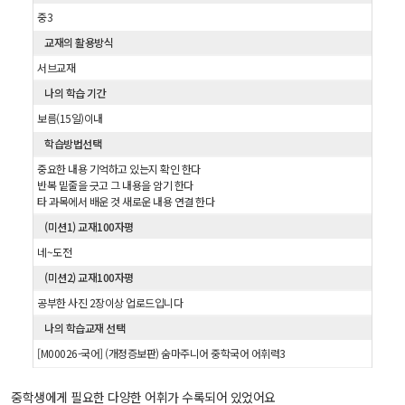
중3
교재의 활용방식
서브교재
나의 학습 기간
보름(15일)이내
학습방법선택
중요한 내용 기억하고 있는지 확인 한다
반복 밑줄을 긋고 그 내용을 암기 한다
타 과목에서 배운 것 새로운 내용 연결 한다
(미션1) 교재100자평
네~도전
(미션2) 교재100자평
공부한 사진 2장이상 업로드입니다
나의 학습교재 선택
[M00026-국어] (개정증보판) 숨마주니어 중학국어 어휘력3
중학생에게 필요한 다양한 어휘가 수록되어 있었어요