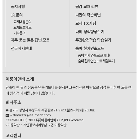
공지사항
공감 교재 리뷰
1:1문의
나만의 학습비법
교재내용문의
교재 100자평
교재오류제보
나의 성적향상수기
기타문의
자주 묻는 질문 답변 모음
주간완전학습 학습일기
전국지사안내
숨마 한자연습노트
숨마 한자연습노트(베타)
숨마 한자연습노트 체험후기
이룸이앤비 소개
단순히 한 권의 상품을 만들기보다는 철저한 교육정신을 바탕으로 정성을 다하여 모든 책
에 정신적 가치를 담아내겠습니다.
회사주소
경기도 성남시 수정구 위례광장로 21-9 KCC웰츠타워 2층 2018호
webmaster@erumenb.com
COPYRIGHT (C) 2017 (주)이룸이앤비 All Rights Reserved.
이용약관
개인정보처리방침
앱 이용약관
고객센터