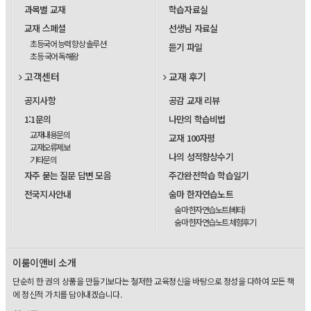
과목별 교재
학습자료실
교재 스페셜
선생님 자료실
초등국어 능력 향상 솔루션
듣기 파일
초등 국어 독해왕
고객센터
교재 후기
공지사항
공감 교재 리뷰
1:1문의
나만의 학습비법
교재내용문의
교재 100자평
교재오류제보
나의 성적향상수기
기타문의
자주 묻는 질문 답변 모음
주간완전학습 학습일기
전국지사안내
숨마 한자연습노트
숨마 한자연습노트(베타)
숨마 한자연습노트 체험후기
이룸이앤비 소개
단순히 한 권의 상품을 만들기보다는 철저한 교육정신을 바탕으로 정성을 다하여 모든 책
에 정신적 가치를 담아내겠습니다.