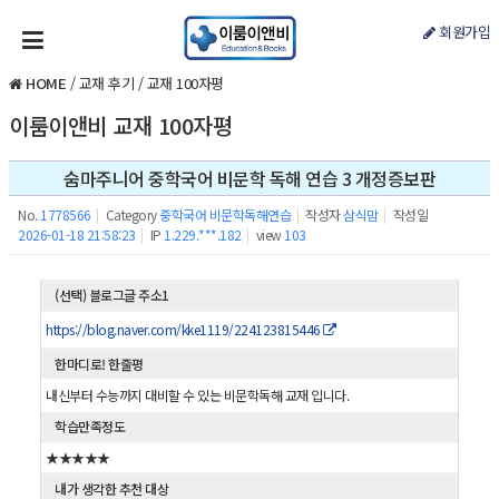
회원가입
HOME
/
교재 후기
/
교재 100자평
이룸이앤비 교재 100자평
숨마주니어 중학국어 비문학 독해 연습 3 개정증보판
No.
1778566
|
Category
중학국어 비문학독해연습
|
작성자
삼식맘
|
작성일
2026-01-18 21:58:23
|
IP
1.229.***.182
|
view
103
(선택) 블로그글 주소1
https://blog.naver.com/kke1119/224123815446
한마디로! 한줄평
내신부터 수능까지 대비할 수 있는 비문학독해 교재 입니다.
학습만족정도
★★★★★
내가 생각한 추천 대상