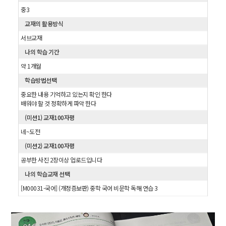
중3
교재의 활용방식
서브교재
나의 학습 기간
약 1개월
학습방법선택
중요한 내용 기억하고 있는지 확인 한다
배워야 할 것 정확하게 파악 한다
(미션1) 교재100자평
네~도전
(미션2) 교재100자평
공부한 사진 2장이상 업로드입니다
나의 학습교재 선택
[M00031-국어] (개정증보판) 중학 국어 비문학 독해 연습 3