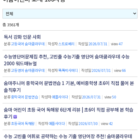
총 3561개
독서 강화 인문 사회
분류
고등국어 숨마쿰라우데
|
작성자
스트로베리
|
작성일
2026/07/31
|
view
47
수능영단어문제집 추천, 고빈출 수능기출 영단어 숨마쿰라우데 수능
2000 워드매뉴얼
분류
고등영어 숨마쿰라우데
|
작성자
똑똑박사에디
|
작성일
2026/07/31
|
view
66
숨마주니어 중학국어 문법연습 1 기본, 예비중학생 초6이 직접 풀어 본
솔직후기
분류
중학국어 문법연습
|
작성자
애플사이다
|
작성일
2026/07/31
|
view
50
숨마 어린이 초등 국어 독해왕 6단계 리뷰 | 초6이 직접 공부해 본 학습
후기
분류
초등국어 독해왕
|
작성자
애플사이다
|
작성일
2026/07/30
|
view
42
수능 고빈출 어휘로 공략하는 수능 기출 영단어장 추천! 숨마쿰라우데