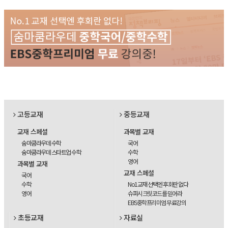
고등교재
중등교재
교재 스페셜
과목별 교재
숨마쿰라우데 수학
국어
숨마쿰라우데 스타트업 수학
수학
영어
과목별 교재
교재 스페셜
국어
수학
No1교재 선택엔 후회란 없다
영어
슈퍼시크릿코드를 믿어라
EBS중학프리미엄 무료강의
초등교재
자료실