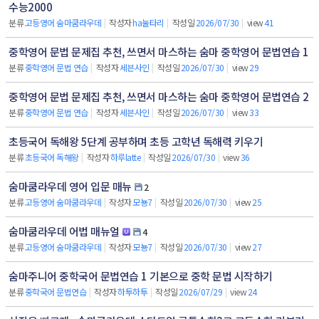
수능2000
분류
고등영어 숨마쿰라우데
|
작성자
ha눌타리
|
작성일
2026/07/30
|
view
41
중학영어 문법 문제집 추천, 쓰면서 마스하는 숨마 중학영어 문법연습 1
분류
중학영어 문법 연습
|
작성자
세븐사인
|
작성일
2026/07/30
|
view
29
중학영어 문법 문제집 추천, 쓰면서 마스하는 숨마 중학영어 문법연습 2
분류
중학영어 문법 연습
|
작성자
세븐사인
|
작성일
2026/07/30
|
view
33
초등국어 독해왕 5단계 공부하며 초등 고학년 독해력 키우기
분류
초등국어 독해왕
|
작성자
하루latte
|
작성일
2026/07/30
|
view
36
숨마쿰라우데 영어 입문 매뉴
2
분류
고등영어 숨마쿰라우데
|
작성자
모뇽7
|
작성일
2026/07/30
|
view
25
숨마쿰라우데 어법 매뉴얼
4
분류
고등영어 숨마쿰라우데
|
작성자
모뇽7
|
작성일
2026/07/30
|
view
27
숨마주니어 중학국어 문법연습 1 기본으로 중학 문법 시작하기
분류
중학국어 문법연습
|
작성자
하투하투
|
작성일
2026/07/29
|
view
24