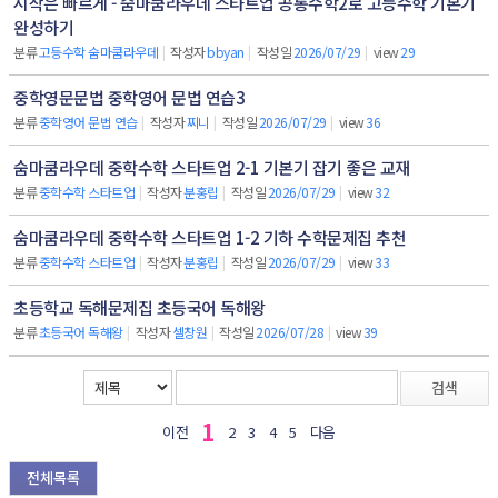
시작은 빠르게 - 숨마쿰라우데 스타트업 공통수학2로 고등수학 기본기
완성하기
분류
고등수학 숨마쿰라우데
|
작성자
bbyan
|
작성일
2026/07/29
|
view
29
중학영문문법 중학영어 문법 연습3
분류
중학영어 문법 연습
|
작성자
찌니
|
작성일
2026/07/29
|
view
36
숨마쿰라우데 중학수학 스타트업 2-1 기본기 잡기 좋은 교재
분류
중학수학 스타트업
|
작성자
분홍립
|
작성일
2026/07/29
|
view
32
숨마쿰라우데 중학수학 스타트업 1-2 기하 수학문제집 추천
분류
중학수학 스타트업
|
작성자
분홍립
|
작성일
2026/07/29
|
view
33
초등학교 독해문제집 초등국어 독해왕
분류
초등국어 독해왕
|
작성자
셀창원
|
작성일
2026/07/28
|
view
39
검색
1
이전
2
3
4
5
다음
전체목록