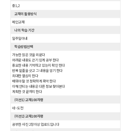
중1,2
교재의 활용방식
메인교재
나의 학습 기간
일주일이내
학습방법선택
가능한 많은 것을 외운다
어려운 내용도 끈기 있게 공부 한다
중요한 내용 기억하고 있는지 확인 한다
반복 밑줄을 긋고 그 내용을 암기 한다
최대한 열심히 한다
배워야 할 것 정확하게 파악 한다
이해 안되는 내용은 다른 정보 찾아본다
계획한 것 끝까지 한다
(미션1) 교재100자평
네~도전
(미션2) 교재100자평
공부한 사진 2장이상 업로드입니다