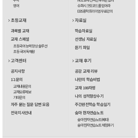
영어
슈퍼시크릿코드를 믿어라
EBS중학프리미엄 무료강의
초등교재
자료실
과목별 교재
학습자료실
교재 스페셜
선생님 자료실
초등국어 능력 향상 솔루션
듣기 파일
초등 국어 독해왕
고객센터
교재 후기
공지사항
공감 교재 리뷰
1:1문의
나만의 학습비법
교재내용문의
교재 100자평
교재오류제보
나의 성적향상수기
기타문의
자주 묻는 질문 답변 모음
주간완전학습 학습일기
전국지사안내
숨마 한자연습노트
숨마 한자연습노트(베타)
숨마 한자연습노트 체험후기