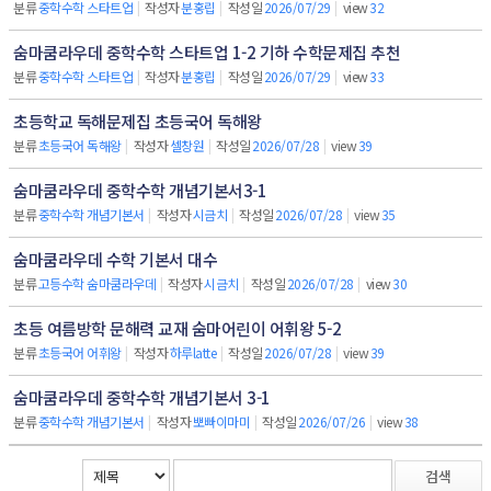
분류
중학수학 스타트업
|
작성자
분홍립
|
작성일
2026/07/29
|
view
32
숨마쿰라우데 중학수학 스타트업 1-2 기하 수학문제집 추천
분류
중학수학 스타트업
|
작성자
분홍립
|
작성일
2026/07/29
|
view
33
초등학교 독해문제집 초등국어 독해왕
분류
초등국어 독해왕
|
작성자
셀창원
|
작성일
2026/07/28
|
view
39
숨마쿰라우데 중학수학 개념기본서3-1
분류
중학수학 개념기본서
|
작성자
시금치
|
작성일
2026/07/28
|
view
35
숨마쿰라우데 수학 기본서 대수
분류
고등수학 숨마쿰라우데
|
작성자
시금치
|
작성일
2026/07/28
|
view
30
초등 여름방학 문해력 교재 숨마어린이 어휘왕 5-2
분류
초등국어 어휘왕
|
작성자
하루latte
|
작성일
2026/07/28
|
view
39
숨마쿰라우데 중학수학 개념기본서 3-1
분류
중학수학 개념기본서
|
작성자
뽀빠이마미
|
작성일
2026/07/26
|
view
38
검색