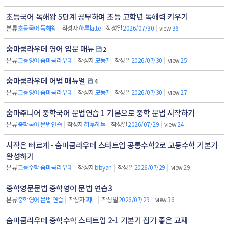
초등국어 독해왕 5단계 공부하며 초등 고학년 독해력 키우기
분류
초등국어 독해왕
|
작성자
하루latte
|
작성일
2026/07/30
|
view
36
숨마쿰라우데 영어 입문 매뉴
2
분류
고등영어 숨마쿰라우데
|
작성자
모뇽7
|
작성일
2026/07/30
|
view
25
숨마쿰라우데 어법 매뉴얼
4
분류
고등영어 숨마쿰라우데
|
작성자
모뇽7
|
작성일
2026/07/30
|
view
27
숨마주니어 중학국어 문법연습 1 기본으로 중학 문법 시작하기
분류
중학국어 문법연습
|
작성자
하투하투
|
작성일
2026/07/29
|
view
24
시작은 빠르게 - 숨마쿰라우데 스타트업 공통수학2로 고등수학 기본기
완성하기
분류
고등수학 숨마쿰라우데
|
작성자
bbyan
|
작성일
2026/07/29
|
view
29
중학영문문법 중학영어 문법 연습3
분류
중학영어 문법 연습
|
작성자
찌니
|
작성일
2026/07/29
|
view
36
숨마쿰라우데 중학수학 스타트업 2-1 기본기 잡기 좋은 교재