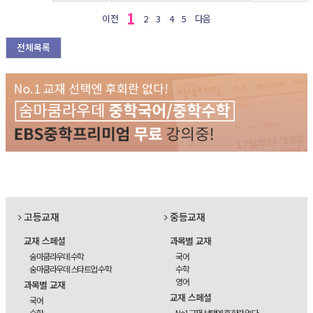
1
이전
2
3
4
5
다음
전체목록
고등교재
중등교재
교재 스페셜
과목별 교재
숨마쿰라우데 수학
국어
숨마쿰라우데 스타트업 수학
수학
영어
과목별 교재
교재 스페셜
국어
수학
No1교재 선택엔 후회란 없다