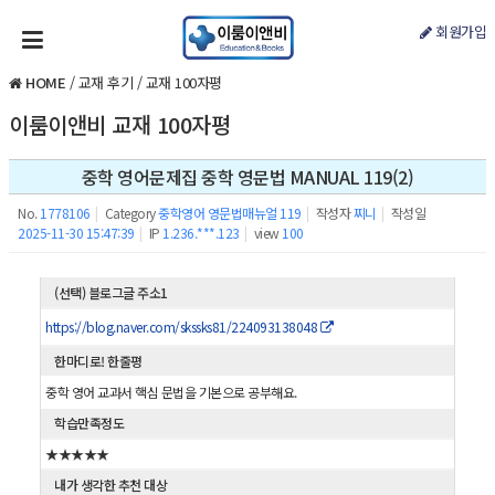
회원가입
HOME
/
교재 후기
/
교재 100자평
이룸이앤비 교재 100자평
중학 영어문제집 중학 영문법 MANUAL 119(2)
No.
1778106
|
Category
중학영어 영문법매뉴얼 119
|
작성자
찌니
|
작성일
2025-11-30 15:47:39
|
IP
1.236.***.123
|
view
100
(선택) 블로그글 주소1
https://blog.naver.com/skssks81/224093138048
한마디로! 한줄평
중학 영어 교과서 핵심 문법을 기본으로 공부해요.
학습만족정도
★★★★★
내가 생각한 추천 대상