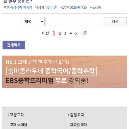
는 필수 중등
7
분류
중학국어 어휘력
|
작성자
아임리얼
|
작성일
2026/07/25
|
view
36
검색
1
이전
2
3
4
5
다음
전체목록
고등교재
중등교재
교재 스페셜
과목별 교재