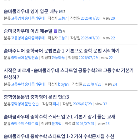
숨마쿰라우데 영어 입문 매뉴
2
분류
고등영어 숨마쿰라우데
|
작성자
모뇽7
|
작성일
2026/07/30
|
view
20
숨마쿰라우데 어법 매뉴얼
4
분류
고등영어 숨마쿰라우데
|
작성자
모뇽7
|
작성일
2026/07/30
|
view
22
숨마주니어 중학국어 문법연습 1 기본으로 중학 문법 시작하기
분류
중학국어 문법연습
|
작성자
하투하투
|
작성일
2026/07/29
|
view
22
시작은 빠르게 - 숨마쿰라우데 스타트업 공통수학2로 고등수학 기본기
완성하기
분류
고등수학 숨마쿰라우데
|
작성자
bbyan
|
작성일
2026/07/29
|
view
24
중학영문문법 중학영어 문법 연습3
분류
중학영어 문법 연습
|
작성자
찌니
|
작성일
2026/07/29
|
view
32
숨마쿰라우데 중학수학 스타트업 2-1 기본기 잡기 좋은 교재
분류
중학수학 스타트업
|
작성자
분홍립
|
작성일
2026/07/29
|
view
28
숨마쿰라우데 중학수학 스타트업 1-2 기하 수학문제집 추천