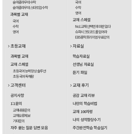
숨마쿰라우데 수학
국어
숨마쿰라우데 스타트업 수학
수학
영어
과목별 교재
교재 스페셜
국어
수학
No1교재 선택엔 후회란 없다
영어
슈퍼시크릿코드를 믿어라
EBS중학프리미엄 무료강의
초등교재
자료실
과목별 교재
학습자료실
교재 스페셜
선생님 자료실
초등국어 능력 향상 솔루션
듣기 파일
초등 국어 독해왕
고객센터
교재 후기
공지사항
공감 교재 리뷰
1:1문의
나만의 학습비법
교재내용문의
교재 100자평
교재오류제보
나의 성적향상수기
기타문의
자주 묻는 질문 답변 모음
주간완전학습 학습일기