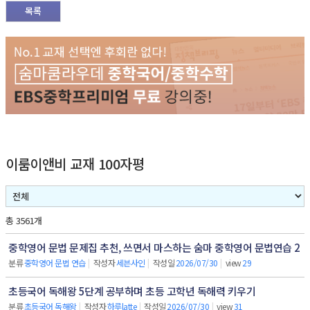
목록
이룸이앤비 교재 100자평
총 3561개
중학영어 문법 문제집 추천, 쓰면서 마스하는 숨마 중학영어 문법연습 2
분류
중학영어 문법 연습
|
작성자
세븐사인
|
작성일
2026/07/30
|
view
29
초등국어 독해왕 5단계 공부하며 초등 고학년 독해력 키우기
분류
초등국어 독해왕
|
작성자
하루latte
|
작성일
2026/07/30
|
view
31