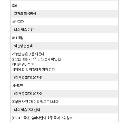
초6
교재의 활용방식
서브교재
나의 학습 기간
약 1개월
학습방법선택
가능한 많은 것을 외운다
중요한 내용 기억하고 있는지 확인 한다
최대한 열심히 한다
배워야 할 것 정확하게 파악 한다
(미션1) 교재100자평
네~도전
(미션2) 교재100자평
공부한 사진 2장이상 업로드입니다
나의 학습교재 선택
[EK013-국어] 숨마어린이 초등 국어 어휘왕 6-1