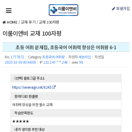
회원가입
HOME
/
교재 후기
/
교재 100자평
이룸이앤비 교재 100자평
초등 어휘 문제집, 초등국어 어휘력 향상은 어휘왕 6-1
No.
1777872
|
Category
초등국어 어휘왕
|
작성자
세븐사인
|
작성일
2025-10-30 00:44:00
|
IP
221.147.***.246
|
view
98
(선택) 블로그글 주소1
https://sevensign.net/6245
한마디로! 한줄평
어휘력 향상을 위한 필수 교재
학습만족정도
★★★★★
내가 생각한 추천 대상