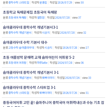
분류
중학수학 스타트업
|
작성자
분홍립
|
작성일
2026/07/29
|
view
30
초등학교 독해문제집 초등국어 독해왕
분류
초등국어 독해왕
|
작성자
셀창원
|
작성일
2026/07/28
|
view
37
숨마쿰라우데 중학수학 개념기본서3-1
분류
중학수학 개념기본서
|
작성자
시금치
|
작성일
2026/07/28
|
view
32
숨마쿰라우데 수학 기본서 대수
분류
고등수학 숨마쿰라우데
|
작성자
시금치
|
작성일
2026/07/28
|
view
27
초등 여름방학 문해력 교재 숨마어린이 어휘왕 5-2
분류
초등국어 어휘왕
|
작성자
하루latte
|
작성일
2026/07/28
|
view
36
숨마쿰라우데 중학수학 개념기본서 3-1
분류
중학수학 개념기본서
|
작성자
뽀빠이마미
|
작성일
2026/07/26
|
view
33
숨마쿰라우데 중학수학 스타트업 3-1
분류
중학수학 스타트업
|
작성자
뽀빠이마미
|
작성일
2026/07/26
|
view
31
중등국어어휘 고민 끝! 숨마주니어 중학국어 어휘력내신과 수능 기초 잡