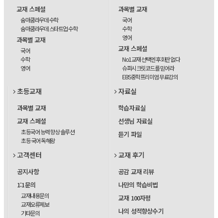
교재 스페셜
과목별 교재
숨마쿰라우데 수학
국어
숨마쿰라우데 스타트업 수학
수학
영어
과목별 교재
교재 스페셜
국어
수학
No1교재 선택엔 후회란 없다
영어
슈퍼시크릿코드를 믿어라
EBS중학프리미엄 무료강의
초등교재
자료실
과목별 교재
학습자료실
교재 스페셜
선생님 자료실
초등국어 능력 향상 솔루션
듣기 파일
초등 국어 독해왕
고객센터
교재 후기
공지사항
공감 교재 리뷰
1:1문의
나만의 학습비법
교재내용문의
교재 100자평
교재오류제보
나의 성적향상수기
기타문의