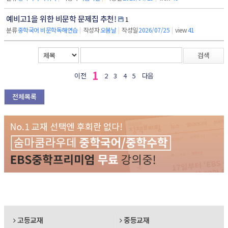
예비고1을 위한 비문학 문제집 추천!
1
분류
중학국어 비문학독해연습
|
작성자
오봄날
|
작성일
2026/07/25
|
view
41
검색
1
이전
2
3
4
5
다음
전체목록
고등교재
중등교재