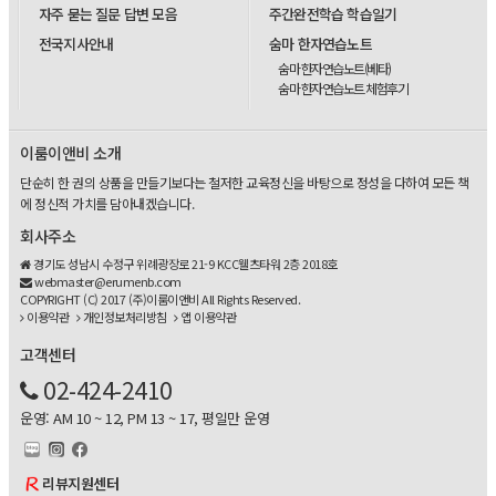
자주 묻는 질문 답변 모음
주간완전학습 학습일기
전국지사안내
숨마 한자연습노트
숨마 한자연습노트(베타)
숨마 한자연습노트 체험후기
이룸이앤비 소개
단순히 한 권의 상품을 만들기보다는 철저한 교육정신을 바탕으로 정성을 다하여 모든 책
에 정신적 가치를 담아내겠습니다.
회사주소
경기도 성남시 수정구 위례광장로 21-9 KCC웰츠타워 2층 2018호
webmaster@erumenb.com
COPYRIGHT (C) 2017 (주)이룸이앤비 All Rights Reserved.
이용약관
개인정보처리방침
앱 이용약관
고객센터
02-424-2410
운영: AM 10 ~ 12, PM 13 ~ 17, 평일만 운영
리뷰지원센터