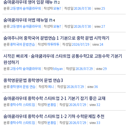
숨마쿰라우데 영어 입문 매뉴
2
분류
고등영어 숨마쿰라우데
|
작성자
모뇽7
|
작성일
2026/07/30
|
view
25
숨마쿰라우데 어법 매뉴얼
4
분류
고등영어 숨마쿰라우데
|
작성자
모뇽7
|
작성일
2026/07/30
|
view
27
숨마주니어 중학국어 문법연습 1 기본으로 중학 문법 시작하기
분류
중학국어 문법연습
|
작성자
하투하투
|
작성일
2026/07/29
|
view
24
시작은 빠르게 - 숨마쿰라우데 스타트업 공통수학2로 고등수학 기본기
완성하기
분류
고등수학 숨마쿰라우데
|
작성자
bbyan
|
작성일
2026/07/29
|
view
29
중학영문문법 중학영어 문법 연습3
분류
중학영어 문법 연습
|
작성자
찌니
|
작성일
2026/07/29
|
view
36
숨마쿰라우데 중학수학 스타트업 2-1 기본기 잡기 좋은 교재
분류
중학수학 스타트업
|
작성자
분홍립
|
작성일
2026/07/29
|
view
32
숨마쿰라우데 중학수학 스타트업 1-2 기하 수학문제집 추천
분류
중학수학 스타트업
|
작성자
분홍립
|
작성일
2026/07/29
|
view
33