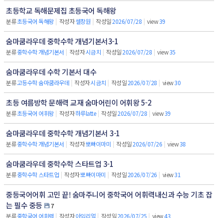
초등학교 독해문제집 초등국어 독해왕
분류
초등국어 독해왕
|
작성자
셀창원
|
작성일
2026/07/28
|
view
39
숨마쿰라우데 중학수학 개념기본서3-1
분류
중학수학 개념기본서
|
작성자
시금치
|
작성일
2026/07/28
|
view
35
숨마쿰라우데 수학 기본서 대수
분류
고등수학 숨마쿰라우데
|
작성자
시금치
|
작성일
2026/07/28
|
view
30
초등 여름방학 문해력 교재 숨마어린이 어휘왕 5-2
분류
초등국어 어휘왕
|
작성자
하루latte
|
작성일
2026/07/28
|
view
39
숨마쿰라우데 중학수학 개념기본서 3-1
분류
중학수학 개념기본서
|
작성자
뽀빠이마미
|
작성일
2026/07/26
|
view
38
숨마쿰라우데 중학수학 스타트업 3-1
분류
중학수학 스타트업
|
작성자
뽀빠이마미
|
작성일
2026/07/26
|
view
31
중등국어어휘 고민 끝! 숨마주니어 중학국어 어휘력내신과 수능 기초 잡
는 필수 중등
7
분류
중학국어 어휘력
|
작성자
아임리얼
|
작성일
2026/07/25
|
view
43