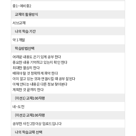
중1~예비중2
교재의 활용방식
서브교재
나의 학습 기간
약 1개월
학습방법선택
어려운 내용도 끈기 있게 공부 한다
중요한 내용 기억하고 있는지 확인 한다
최대한 열심히 한다
배워야 할 것 정확하게 파악 한다
이미 알고 있는 것과 연결시킬 때 공부 잘된다
이해 안되는 내용은 다른 정보 찾아본다
계획한 것 끝까지 한다
(미션1) 교재100자평
네~도전
(미션2) 교재100자평
공부한 사진 2장이상 업로드입니다
나의 학습교재 선택