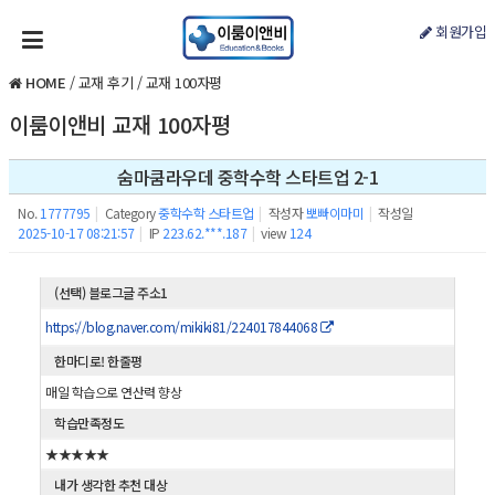
회원가입
HOME
/
교재 후기
/
교재 100자평
이룸이앤비 교재 100자평
숨마쿰라우데 중학수학 스타트업 2-1
No.
1777795
|
Category
중학수학 스타트업
|
작성자
뽀빠이마미
|
작성일
2025-10-17 08:21:57
|
IP
223.62.***.187
|
view
124
(선택) 블로그글 주소1
https://blog.naver.com/mikiki81/224017844068
한마디로! 한줄평
매일 학습으로 연산력 향상
학습만족정도
★★★★★
내가 생각한 추천 대상