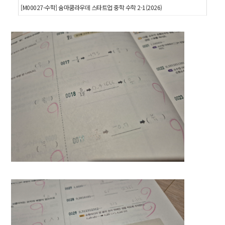
[M00027-수학] 숨마쿰라우데 스타트업 중학 수학 2-1(2026)