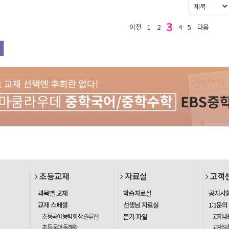
3
이전
1
2
4
5
다음
초등교재
자료실
고객
과목별 교재
학습자료실
공지사
교재 스페셜
선생님 자료실
1:1문의
초등국어 능력 향상 솔루션
듣기 파일
교재내
초등 국어 독해왕
교재오