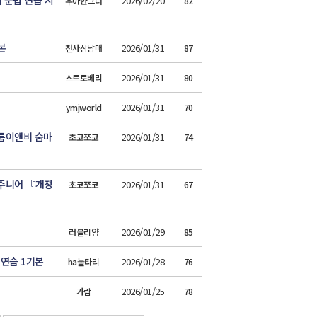
 문법 연습 시
2026/02/20
우아한그녀
82
본
2026/01/31
천사삼남매
87
2026/01/31
스트로베리
80
2026/01/31
ymjworld
70
이룸이앤비 숨마
2026/01/31
초코쪼코
74
주니어 『개정
2026/01/31
초코쪼코
67
2026/01/29
러블리얌
85
연습 1기본
2026/01/28
ha눌타리
76
2026/01/25
가람
78