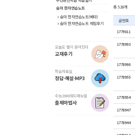
주간완전학습 학습일기
총 528개
숨마 한자연습노트
숨마 한자연습노트(베타)
글번호
숨마 한자연습노트 체험후기
1779011
1778993
오늘도 별이 쏟아진다
교재후기
1778990
학습자료실
정답·해설·MP3
1778955
수능2000워드매뉴얼
1778954
출제마법사
1778947
1778944