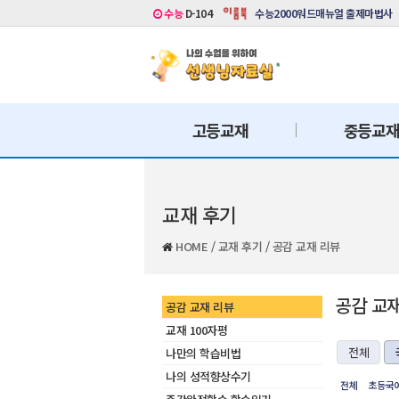
수능
D-104
수능2000워드매뉴얼 출제마법사
고등교재
중등교
교재 후기
HOME
/
교재 후기
/
공감 교재 리뷰
공감 교
공감 교재 리뷰
교재 100자평
전체
나만의 학습비법
나의 성적향상수기
전체
초등국어