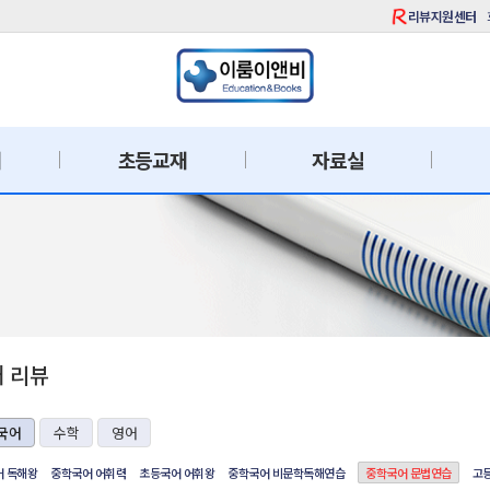
리뷰지원센터
재
초등교재
자료실
재 리뷰
국어
수학
영어
 독해왕
중학국어 어휘력
초등국어 어휘왕
중학국어 비문학독해연습
중학국어 문법연습
고