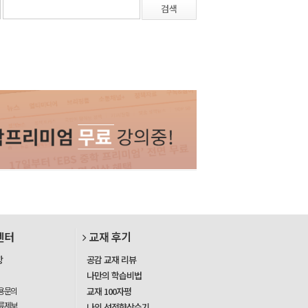
검색
센터
교재 후기
항
공감 교재 리뷰
나만의 학습비법
용문의
교재 100자평
류제보
나의 성적향상수기