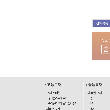
전체목록
고등교재
중등교재
교재 스페셜
과목별 교재
숨마쿰라우데 수학
국어
숨마쿰라우데 스타트업 수학
수학
과목별 교재
영어