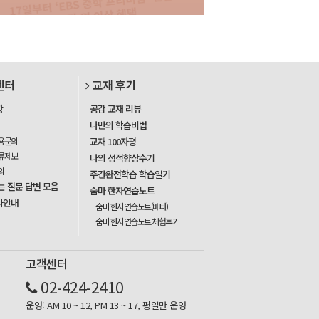
센터
교재 후기
항
공감 교재 리뷰
나만의 학습비법
용문의
교재 100자평
류제보
나의 성적향상수기
의
주간완전학습 학습일기
는 질문 답변 모음
숨마 한자연습노트
사안내
숨마 한자연습노트(베타)
숨마 한자연습노트 체험후기
고객센터
02-424-2410
운영: AM 10 ~ 12, PM 13 ~ 17, 평일만 운영