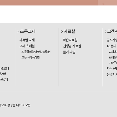
초등교재
자료실
고객
과목별 교재
학습자료실
공지사
교재 스페셜
선생님 자료실
1:1문의
초등국어 능력 향상 솔루션
듣기 파일
교재내
초등 국어 독해왕
교재오
기타문
회란 없다
자주 묻
믿어라
전국지
무료강의
탕으로 정성을 다하여 모든