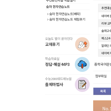
주간완전학습 학습일기
숨마 한자연습노트
추천대
숨마 한자연습노트(베타)
네이버 
숨마 한자연습노트 체험후기
리뷰 교
숨마고수
예스24
오늘도 별이 쏟아진다
교재후기
알라딘 
네이버 
학습자료실
정답·해설·MP3
중학국어문법
첨부파일
수능2000워드매뉴얼
출제마법사
목록