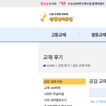
수능
D-105
수능2000워드매뉴얼 출제마법사
고등교재
중등교
교재 후기
HOME
/
교재 후기
/
공감 교재 리뷰
공감 교
공감 교재 리뷰
교재 100자평
나만의 학습비법
나의 성적향상수기
No.
177950