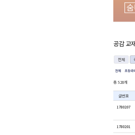
공감 교
전체
전체
초등국어
총 528개
글번호
1780207
1780201