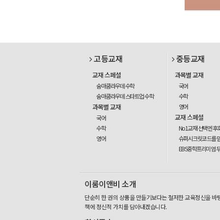
고등교재
중등교재
교재 스페셜
과목별 교재
숨마쿰라우데 수학
국어
숨마쿰라우데 스타트업 수학
수학
과목별 교재
영어
교재 스페셜
국어
수학
No1교재 선택엔 후
영어
슈퍼시크릿코드를 
EBS중학프리미엄 
이룸이앤비 소개
단순히 한 권의 상품을 만들기보다는 철저한 교육정신을 바
책에 정신적 가치를 담아내겠습니다.