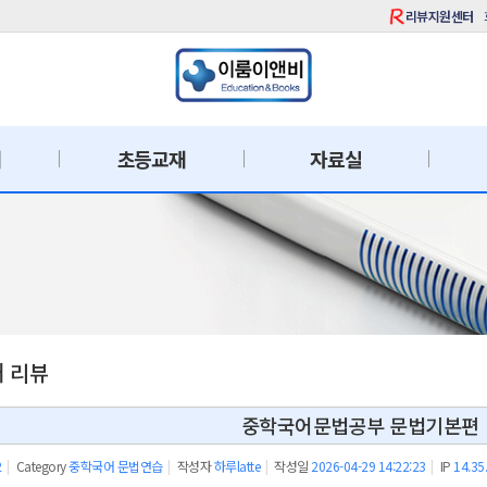
리뷰지원센터
재
초등교재
자료실
재 리뷰
중학국어문법공부 문법기본편
2
|
Category
중학국어 문법연습
|
작성자
하루latte
|
작성일
2026-04-29 14:22:23
|
IP
14.35