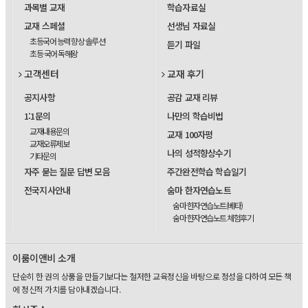
과목별 교재
학습자료실
교재 스페셜
선생님 자료실
초등국어 능력 향상 솔루션
듣기 파일
초등 국어 독해왕
고객센터
교재 후기
공지사항
공감 교재 리뷰
1:1문의
나만의 학습비법
교재내용문의
교재 100자평
교재오류제보
나의 성적향상수기
기타문의
자주 묻는 질문 답변 모음
주간완전학습 학습일기
전국지사안내
숨마 한자연습노트
숨마 한자연습노트(베타)
숨마 한자연습노트 체험후기
이룸이앤비 소개
단순히 한 권의 상품을 만들기보다는 철저한 교육정신을 바탕으로 정성을 다하여 모든 책
에 정신적 가치를 담아내겠습니다.