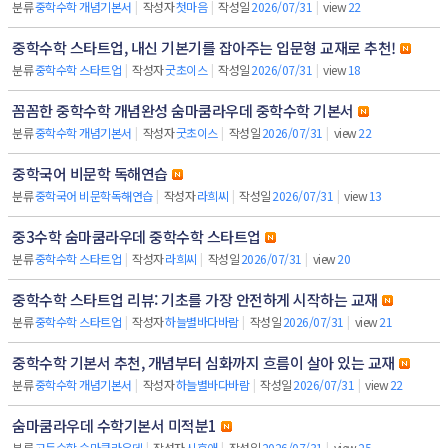
분류
중학수학 개념기본서
|
작성자
첫마음
|
작성일
2026/07/31
|
view
22
중학수학 스타트업, 내신 기본기를 잡아주는 입문형 교재로 추천!
분류
중학수학 스타트업
|
작성자
굿초이스
|
작성일
2026/07/31
|
view
18
꼼꼼한 중학수학 개념완성 숨마쿰라우데 중학수학 기본서
분류
중학수학 개념기본서
|
작성자
굿초이스
|
작성일
2026/07/31
|
view
22
중학국어 비문학 독해연습
분류
중학국어 비문학독해연습
|
작성자
라희씨
|
작성일
2026/07/31
|
view
13
중3수학 숨마쿰라우데 중학수학 스타트업
분류
중학수학 스타트업
|
작성자
라희씨
|
작성일
2026/07/31
|
view
20
중학수학 스타트업 리뷰: 기초를 가장 안전하게 시작하는 교재
분류
중학수학 스타트업
|
작성자
하늘별바다바람
|
작성일
2026/07/31
|
view
21
중학수학 기본서 추천, 개념부터 심화까지 흐름이 살아 있는 교재
분류
중학수학 개념기본서
|
작성자
하늘별바다바람
|
작성일
2026/07/31
|
view
22
숨마쿰라우데 수학기본서 미적분1
분류
고등수학 숨마쿰라우데
|
작성자
시후애
|
작성일
2026/07/31
|
view
25