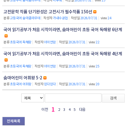
고전문학 작품 단기완성은 고전시가 필수작품 150선
분류
고등국어 숨마쿰라우데
|
작성자
가내수공업
|
작성일
2026/07/31
|
view
24
국어 읽기공부가 처음 시작이라면, 숨마어린이 초등 국어 독해왕 6단계
분류
초등국어 독해왕
|
작성자
아이언맘
|
작성일
2026/07/31
|
view
22
국어 읽기공부가 처음 시작이라면, 숨마어린이 초등 국어 독해왕 4단계
분류
초등국어 독해왕
|
작성자
아이언맘
|
작성일
2026/07/31
|
view
25
숨마어린이 어휘왕 5-2
분류
초등국어 어휘왕
|
작성자
된다된다
|
작성일
2026/07/31
|
view
20
검색
1
이전
2
3
4
5
다음
전체목록