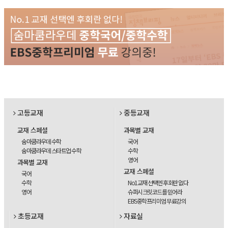
고등교재
중등교재
교재 스페셜
과목별 교재
숨마쿰라우데 수학
국어
숨마쿰라우데 스타트업 수학
수학
영어
과목별 교재
교재 스페셜
국어
수학
No1교재 선택엔 후회란 없다
영어
슈퍼시크릿코드를 믿어라
EBS중학프리미엄 무료강의
초등교재
자료실