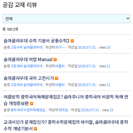
공감 교재 리뷰
총 9832개
숨마쿰라우데 수학 기본서 공통수학2
분류
고등수학 숨마쿰라우데
|
작성자
피이ㅡ
|
작성일
2026/07/31
|
view
20
숨마쿰라우데 어법 Manual
분류
고등영어 숨마쿰라우데
|
작성자
바틀비
|
작성일
2026/07/31
|
view
21
숨마쿰라우데 국어 고전시가
분류
고등국어 숨마쿰라우데
|
작성자
바틀비
|
작성일
2026/07/31
|
view
21
여름방학 중학국어독해문제집은? 숨마주니어 중학국어 비문학 독해 연
습 개정증보판
분류
중학국어 비문학독해연습
|
작성자
첫마음
|
작성일
2026/07/31
|
view
23
교과서인가 문제집인가? 중학수학문제집의 바이블, 숨마쿰라우데 중학
수학 개념기본서