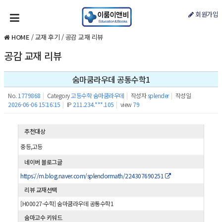
회원가입
HOME
/
교재 후기
/
공감 교재 리뷰
공감 교재 리뷰
숨마쿰라우데 공통수학1
No.
1779868
|
Category
고등수학 숨마쿰라우데
|
작성자
splender
|
작성일
2026-06-06 15:16:15
|
IP
211.234.***.105
|
view
79
추천대상
중등,고등
네이버 블로그글
https://m.blog.naver.com/splendormath/224307690251
리뷰 교재선택
[H00027-수학] 숨마쿰라우데 공통수학1
숨마고수 키워드