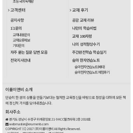
초등 국어 독해왕
고객센터
교재 후기
공지사항
공감 교재 리뷰
1:1문의
나만의 학습비법
교재내용문의
교재 100자평
교재오류제보
나의 성적향상수기
기타문의
자주 묻는 질문 답변 모음
주간완전학습 학습일기
전국지사안내
숨마 한자연습노트
숨마 한자연습노트(베타)
숨마 한자연습노트 체험후기
이룸이앤비 소개
단순히 한 권의 상품을 만들기보다는 철저한 교육정신을 바탕으로 정성을 다하여 모든 책
에 정신적 가치를 담아내겠습니다.
회사주소
경기도 성남시 수정구 위례광장로 21-9 KCC웰츠타워 2층 2018호
webmaster@erumenb.com
COPYRIGHT (C) 2017 (주)이룸이앤비 All Rights Reserved.