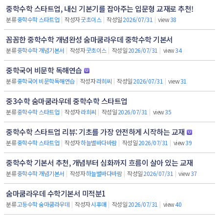
중학수학 스타트업, 내신 기본기를 잡아주는 입문형 교재로 추천!
분류
중학수학 스타트업
|
작성자
굿초이스
|
작성일
2026/07/31
|
view
38
꼼꼼한 중학수학 개념완성 숨마쿰라우데 중학수학 기본서
분류
중학수학 개념기본서
|
작성자
굿초이스
|
작성일
2026/07/31
|
view
34
중학국어 비문학 독해연습
분류
중학국어 비문학독해연습
|
작성자
라희씨
|
작성일
2026/07/31
|
view
31
중3수학 숨마쿰라우데 중학수학 스타트업
분류
중학수학 스타트업
|
작성자
라희씨
|
작성일
2026/07/31
|
view
35
중학수학 스타트업 리뷰: 기초를 가장 안전하게 시작하는 교재
분류
중학수학 스타트업
|
작성자
하늘별바다바람
|
작성일
2026/07/31
|
view
39
중학수학 기본서 추천, 개념부터 심화까지 흐름이 살아 있는 교재
분류
중학수학 개념기본서
|
작성자
하늘별바다바람
|
작성일
2026/07/31
|
view
37
숨마쿰라우데 수학기본서 미적분1
분류
고등수학 숨마쿰라우데
|
작성자
시후애
|
작성일
2026/07/31
|
view
40