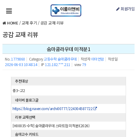
회원가입
HOME
/
교재 후기
/
공감 교재 리뷰
공감 교재 리뷰
숨마쿰라우데 미적분1
No.
1779860
|
Category
고등수학 숨마쿰라우데
|
작성자
아이언맘
|
작성일
2026-06-03 10:48:14
|
IP
121.182.***.211
|
view
79
추천대상
중3~고2
네이버 블로그글
https://blog.naver.com/archi00777/224304587722
리뷰 교재선택
[H00035-수학] 숨마쿰라우데 스타트업 미적분I(2026)
숨마고수 키워드