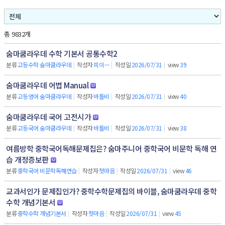
총 9832개
숨마쿰라우데 수학 기본서 공통수학2
분류
고등수학 숨마쿰라우데
|
작성자
피이ㅡ
|
작성일
2026/07/31
|
view
39
숨마쿰라우데 어법 Manual
분류
고등영어 숨마쿰라우데
|
작성자
바틀비
|
작성일
2026/07/31
|
view
40
숨마쿰라우데 국어 고전시가
분류
고등국어 숨마쿰라우데
|
작성자
바틀비
|
작성일
2026/07/31
|
view
38
여름방학 중학국어독해문제집은? 숨마주니어 중학국어 비문학 독해 연
습 개정증보판
분류
중학국어 비문학독해연습
|
작성자
첫마음
|
작성일
2026/07/31
|
view
46
교과서인가 문제집인가? 중학수학문제집의 바이블, 숨마쿰라우데 중학
수학 개념기본서
분류
중학수학 개념기본서
|
작성자
첫마음
|
작성일
2026/07/31
|
view
45