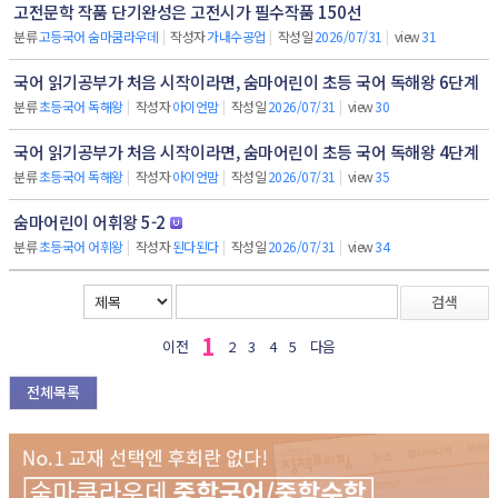
고전문학 작품 단기완성은 고전시가 필수작품 150선
분류
고등국어 숨마쿰라우데
|
작성자
가내수공업
|
작성일
2026/07/31
|
view
31
국어 읽기공부가 처음 시작이라면, 숨마어린이 초등 국어 독해왕 6단계
분류
초등국어 독해왕
|
작성자
아이언맘
|
작성일
2026/07/31
|
view
30
국어 읽기공부가 처음 시작이라면, 숨마어린이 초등 국어 독해왕 4단계
분류
초등국어 독해왕
|
작성자
아이언맘
|
작성일
2026/07/31
|
view
35
숨마어린이 어휘왕 5-2
분류
초등국어 어휘왕
|
작성자
된다된다
|
작성일
2026/07/31
|
view
34
검색
1
이전
2
3
4
5
다음
전체목록