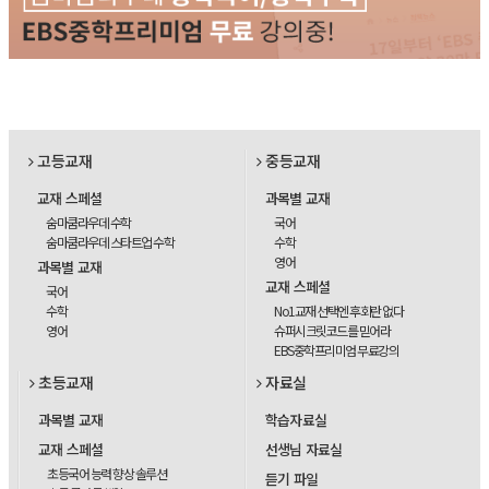
고등교재
중등교재
교재 스페셜
과목별 교재
숨마쿰라우데 수학
국어
숨마쿰라우데 스타트업 수학
수학
영어
과목별 교재
교재 스페셜
국어
수학
No1교재 선택엔 후회란 없다
영어
슈퍼시크릿코드를 믿어라
EBS중학프리미엄 무료강의
초등교재
자료실
과목별 교재
학습자료실
교재 스페셜
선생님 자료실
초등국어 능력 향상 솔루션
듣기 파일